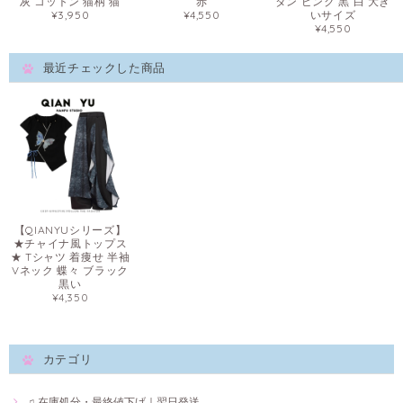
灰 コットン 猫柄 猫
赤
タン ピンク 黒 白 大き
¥3,950
¥4,550
いサイズ
¥4,550
最近チェックした商品
【QIANYUシリーズ】
★チャイナ風トップス
★ Tシャツ 着痩せ 半袖
Vネック 蝶々 ブラック
黒い
¥4,350
カテゴリ
♫ 在庫処分・最終値下げ｜翌日発送