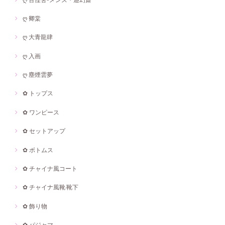
ღ 卿棠
ღ 大青龍肆
ღ 入画
ღ 塵煙雲夢
✿ トップス
✿ ワンピース
✿ セットアップ
✿ ボトムス
✿ チャイナ風コート
✿ チャイナ風靴·靴下
✿ 飾り物
✿ パジャマ