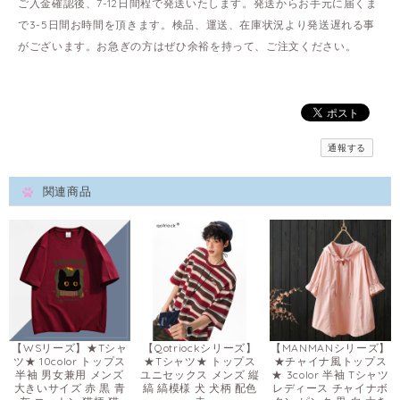
ご入金確認後、7-12日間程で発送いたします。発送からお手元に届くま
で3-5日間お時間を頂きます。検品、運送、在庫状況より発送遅れる事
がございます。お急ぎの方はぜひ余裕を持って、ご注文ください。
通報する
関連商品
【WSリーズ】★Tシャ
【Qotriockシリーズ】
【MANMANシリーズ】
ツ★ 10color トップス
★Tシャツ★ トップス
★チャイナ風トップス
半袖 男女兼用 メンズ
ユニセックス メンズ 縦
★ 3color 半袖 Tシャツ
大きいサイズ 赤 黒 青
縞 縞模様 犬 犬柄 配色
レディース チャイナボ