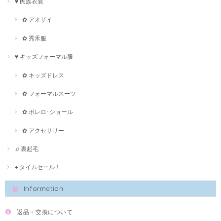
♥ 民族衣装
✿ アオザイ
✿ 秀禾服
♥ キッズフォーマル服
✿ キッズドレス
✿ フォーマルスーツ
✿ ボレロ･ショール
✿ アクセサリー
♫ 裏起毛
♠ タイムセール！
Information
返品・交換について