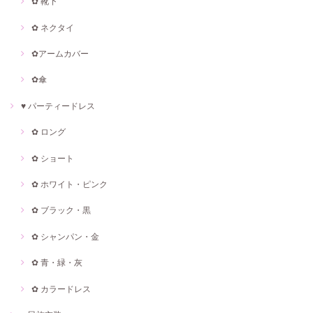
✿ 靴下
✿ ネクタイ
✿アームカバー
✿傘
♥ パーティードレス
✿ ロング
✿ ショート
✿ ホワイト・ピンク
✿ ブラック・黒
✿ シャンパン・金
✿ 青・緑・灰
✿ カラードレス