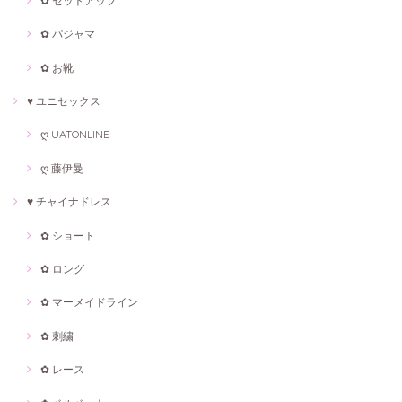
✿ セットアップ
✿ パジャマ
✿ お靴
♥ ユニセックス
ღ UATONLINE
ღ 藤伊曼
♥ チャイナドレス
✿ ショート
✿ ロング
✿ マーメイドライン
✿ 刺繍
✿ レース