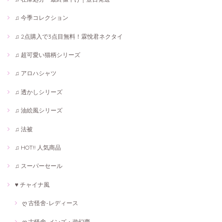
♫ 今季コレクション
♫ 2点購入で3点目無料！霖悅君ネクタイ
♫ 超可愛い猫柄シリーズ
♫ アロハシャツ
♫ 透かしシリーズ
♫ 油絵風シリーズ
♫ 法被
♫ HOT!! 人気商品
♫ スーパーセール
♥ チャイナ風
ღ 古怪舍-レディース
ღ 古怪舍-メンズ・遊幻齋