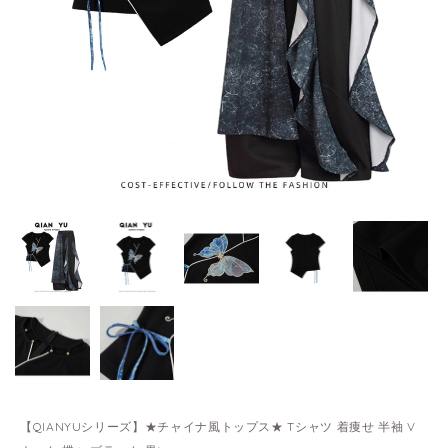
【QIANYUシリーズ】★チャイナ風トップス★ Tシャツ 着痩せ 半袖 V