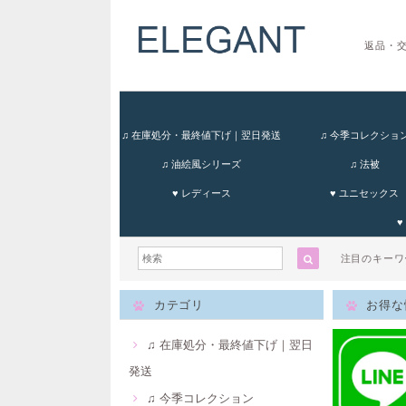
返品・
♫ 在庫処分・最終値下げ｜翌日発送
♫ 今季コレクショ
♫ 油絵風シリーズ
♫ 法被
♥ レディース
♥ ユニセックス
♥
注目のキー
カテゴリ
お得な
♫ 在庫処分・最終値下げ｜翌日
発送
♫ 今季コレクション