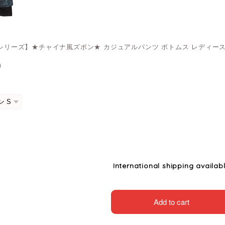
YUシリーズ】★チャイナ風ズボン★ カジュアルパンツ ボトムス レディー
0
International shipping availab
Add to cart