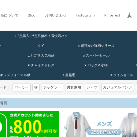
交換について
Blog
お問い合わせ
Instagram
Pinterest
♫ 2点購入で3点目無料！霖悅君ネク
ホ
ン
タイ
♫ 超可愛い猫柄シリーズ
♫ HOT!! 人気商品
♫ スーパーセール
♥ チャイナドレス
♥ バッグ＆小物
 キッズフォーマル服
♫ 裏起毛
♠ タイムセール！
ワード：
パーカー
猫
ジャケット
男女兼用
シャツ
カジュアルパンツ
情報