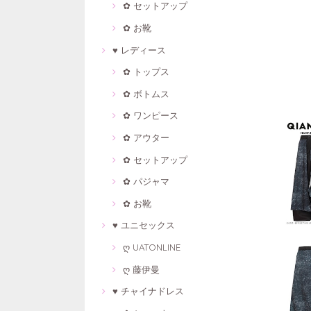
✿ セットアップ
✿ お靴
♥ レディース
✿ トップス
✿ ボトムス
✿ ワンピース
✿ アウター
✿ セットアップ
✿ パジャマ
✿ お靴
♥ ユニセックス
ღ UATONLINE
ღ 藤伊曼
♥ チャイナドレス