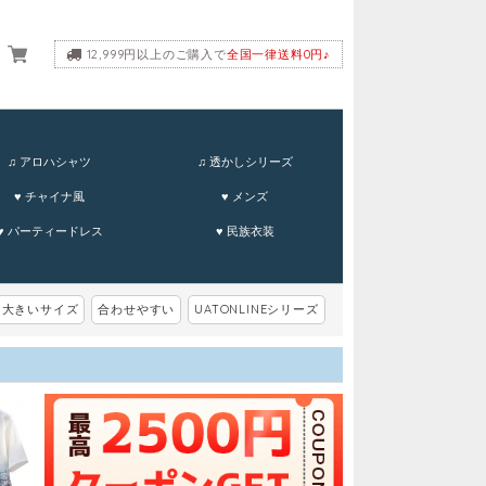
12,999円以上のご購入で
全国一律送料0円♪
ーム
♫ アロハシャツ
♫ 透かしシリーズ
♥ チャイナ風
♥ メンズ
♥ パーティードレス
♥ 民族衣装
大きいサイズ
合わせやすい
UATONLINEシリーズ