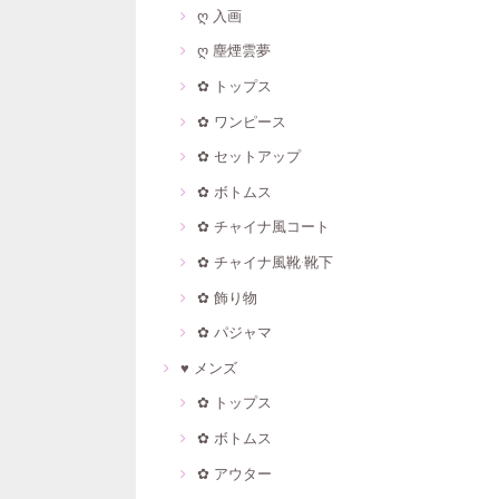
ღ 入画
ღ 塵煙雲夢
✿ トップス
✿ ワンピース
✿ セットアップ
✿ ボトムス
✿ チャイナ風コート
✿ チャイナ風靴·靴下
✿ 飾り物
✿ パジャマ
♥ メンズ
✿ トップス
✿ ボトムス
✿ アウター