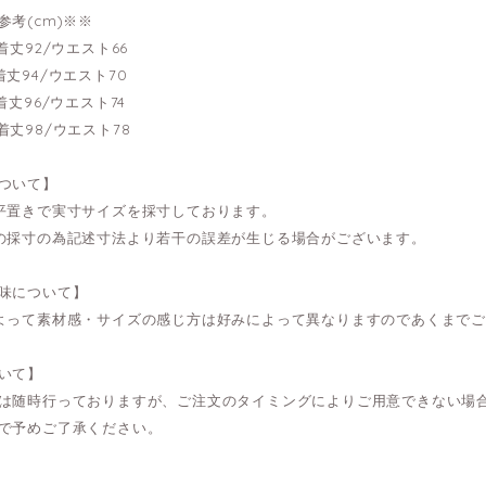
参考(cm)※※
---着丈92/ウエスト66
---着丈94/ウエスト70
---着丈96/ウエスト74
---着丈98/ウエスト78
ついて】
平置きで実寸サイズを採寸しております。
の採寸の為記述寸法より若干の誤差が生じる場合がございます。
味について】
よって素材感・サイズの感じ方は好みによって異なりますのであくまで
いて】
は随時行っておりますが、ご注文のタイミングによりご用意できない場
で予めご了承ください。