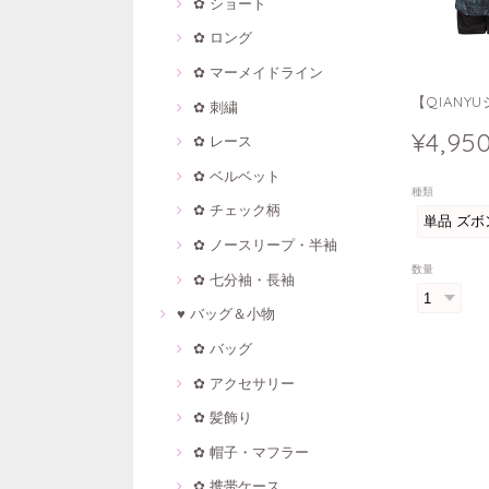
✿ ショート
✿ ロング
✿ マーメイドライン
【QIAN
✿ 刺繍
¥4,95
✿ レース
✿ ベルベット
種類
✿ チェック柄
✿ ノースリープ・半袖
数量
✿ 七分袖・長袖
♥ バッグ＆小物
✿ バッグ
✿ アクセサリー
✿ 髪飾り
✿ 帽子・マフラー
✿ 携帯ケース