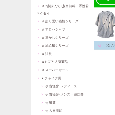
♫ 2点購入で3点目無料！霖悅君
ネクタイ
♫ 超可愛い猫柄シリーズ
♫ アロハシャツ
♫ 透かしシリーズ
♫ 油絵風シリーズ
【QI
♫ 法被
♫ HOT!! 人気商品
♫ スーパーセール
♥ チャイナ風
ღ 古怪舍-レディース
ღ 古怪舍-メンズ・遊幻齋
ღ 卿棠
ღ 大青龍肆