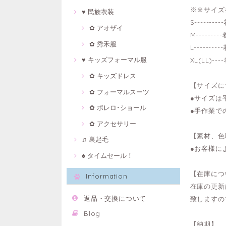
※※サイズ
♥ 民族衣装
S-------
✿ アオザイ
M------
✿ 秀禾服
L-------
♥ キッズフォーマル服
XL(LL)-
✿ キッズドレス
【サイズに
✿ フォーマルスーツ
●サイズは
✿ ボレロ･ショール
●手作業で
✿ アクセサリー
【素材、色
♫ 裏起毛
●お客様に
♠ タイムセール！
【在庫につ
Information
在庫の更新
返品・交換について
致しますの
Blog
【納期】