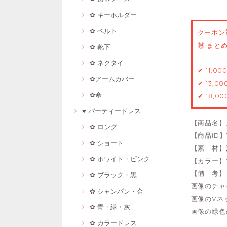
✿ キーホルダー
✿ ベルト
クーポン
🉐 ま
✿ 靴下
✿ ネクタイ
✔ 11,0
✿アームカバー
✔ 13,0
✿傘
✔ 18,0
♥ パーティードレス
【商品名】
✿ ロング
【商品ID】1
✿ ショート
【素 材】
✿ ホワイト・ピンク
【カラー】
【備 考】
✿ ブラック・黒
画像のチャ
✿ シャンパン・金
画像のVネ
✿ 青・緑・灰
画像の緑色
✿ カラードレス