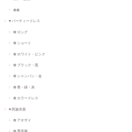
✿傘
♥ パーティードレス
✿ ロング
✿ ショート
✿ ホワイト・ピンク
✿ ブラック・黒
✿ シャンパン・金
✿ 青・緑・灰
✿ カラードレス
♥ 民族衣装
✿ アオザイ
✿ 秀禾服