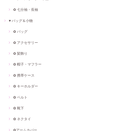
✿ 七分袖・長袖
♥ バッグ＆小物
✿ バッグ
✿ アクセサリー
✿ 髪飾り
✿ 帽子・マフラー
✿ 携帯ケース
✿ キーホルダー
✿ ベルト
✿ 靴下
✿ ネクタイ
✿アームカバー