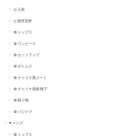
ღ 入画
ღ 塵煙雲夢
✿ トップス
✿ ワンピース
✿ セットアップ
✿ ボトムス
✿ チャイナ風コート
✿ チャイナ風靴·靴下
✿ 飾り物
✿ パジャマ
♥ メンズ
✿ トップス