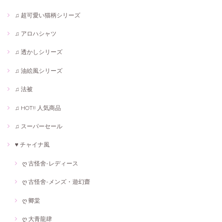
♫ 超可愛い猫柄シリーズ
♫ アロハシャツ
♫ 透かしシリーズ
♫ 油絵風シリーズ
♫ 法被
♫ HOT!! 人気商品
♫ スーパーセール
♥ チャイナ風
ღ 古怪舍-レディース
ღ 古怪舍-メンズ・遊幻齋
ღ 卿棠
ღ 大青龍肆