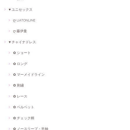
♥ ユニセックス
ღ UATONLINE
ღ 藤伊曼
♥ チャイナドレス
✿ ショート
✿ ロング
✿ マーメイドライン
✿ 刺繍
✿ レース
✿ ベルベット
✿ チェック柄
✿ ノースリープ・半袖