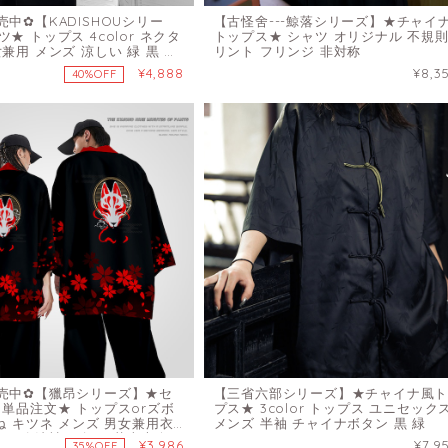
中✿【KADISHOUシリー
【古怪舍---鯨落シリーズ】★チャイ
★ トップス 4color ネクタ
トップス★ シャツ オリジナル 不規則
兼用 メンズ 涼しい 緑 黒 青
リント フリンジ 非対称
¥4,888
¥8,3
40%OFF
売中✿【獵昂シリーズ】★セ
【三省六部シリーズ】★チャイナ風
 単品注文★ トップスorズボ
プス★ 3color トップス ユニセック
ね キツネ メンズ 男女兼用衣
メンズ 半袖 チャイナボタン 黒 緑
サイズ 法被 お祭り 花火大会
¥3,986
¥7,9
35%OFF