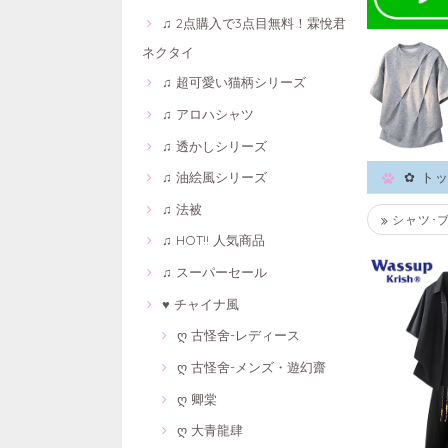
♫ 2点購入で3点目無料！霖悅君
ネクタイ
♫ 超可愛い猫柄シリーズ
♫ アロハシャツ
♫ 透かしシリーズ
♫ 油絵風シリーズ
✿ ト
♫ 法被
シャツ･
♫ HOT!! 人気商品
♫ スーパーセール
♥ チャイナ風
ღ 古怪舍-レディース
ღ 古怪舍-メンズ・遊幻齋
ღ 卿棠
ღ 大青龍肆