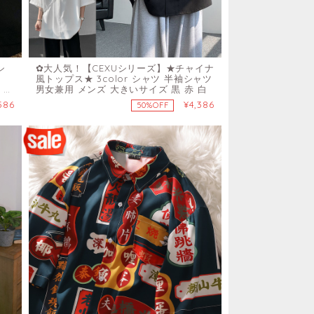
シ
✿大人気！【CEXUシリーズ】★チャイナ
風トップス★ 3color シャツ 半袖シャツ
 メ
男女兼用 メンズ 大きいサイズ 黒 赤 白
ト
586
¥4,386
50%OFF