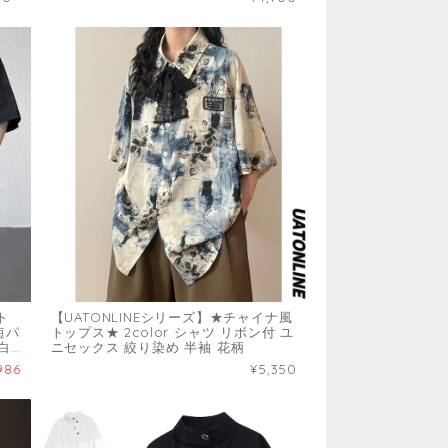
ト
【UATONLINEシリーズ】★チャイナ風
短パ
トップス★ 2color シャツ リボン付 ユ
白
ニセックス 絞り染め 半袖 花柄
986
¥5,350