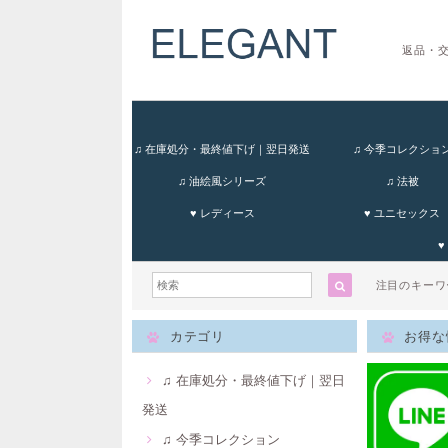
返品・
♫ 在庫処分・最終値下げ｜翌日発送
♫ 今季コレクショ
♫ 油絵風シリーズ
♫ 法被
♥ レディース
♥ ユニセックス
♥
注目のキー
カテゴリ
お得な
♫ 在庫処分・最終値下げ｜翌日
発送
♫ 今季コレクション