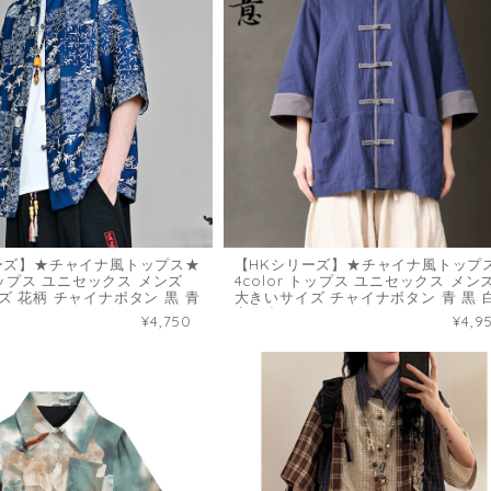
ーズ】★チャイナ風トップス★
【HKシリーズ】★チャイナ風トップ
 トップス ユニセックス メンズ
4color トップス ユニセックス メン
ズ 花柄 チャイナボタン 黒 青
大きいサイズ チャイナボタン 青 黒 
七分丈
¥4,750
¥4,9