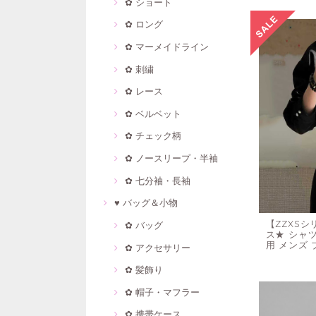
✿ ショート
✿ ロング
✿ マーメイドライン
✿ 刺繍
✿ レース
✿ ベルベット
✿ チェック柄
✿ ノースリープ・半袖
✿ 七分袖・長袖
♥ バッグ＆小物
【ZZXS
✿ バッグ
ス★ シャツ
用 メンズ
✿ アクセサリー
✿ 髪飾り
✿ 帽子・マフラー
✿ 携帯ケース