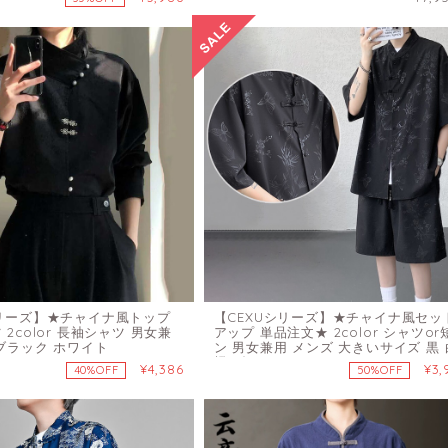
シリーズ】★チャイナ風トップ
【CEXUシリーズ】★チャイナ風セッ
 2color 長袖シャツ 男女兼
アップ 単品注文★ 2color シャツor
 ブラック ホワイト
ン 男女兼用 メンズ 大きいサイズ 黒 
蝶々柄
¥4,386
¥3,
40%OFF
50%OFF