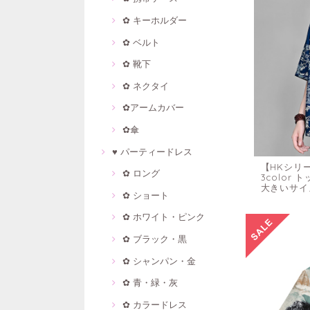
✿ キーホルダー
✿ ベルト
✿ 靴下
✿ ネクタイ
✿アームカバー
✿傘
♥ パーティードレス
【HKシリ
✿ ロング
3color
大きいサイ
✿ ショート
✿ ホワイト・ピンク
✿ ブラック・黒
✿ シャンパン・金
✿ 青・緑・灰
✿ カラードレス