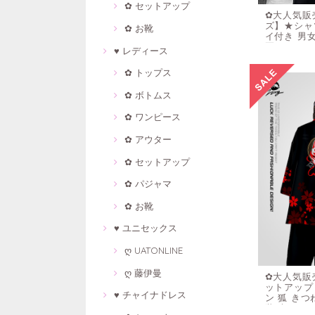
✿ セットアップ
✿大人気販売
ズ】★シャツ
✿ お靴
イ付き 男女
夏服
♥ レディース
✿ トップス
✿ ボトムス
✿ ワンピース
✿ アウター
✿ セットアップ
✿ パジャマ
✿ お靴
♥ ユニセックス
ღ UATONLINE
ღ 藤伊曼
✿大人気販
ットアップ
♥ チャイナドレス
ン 狐 きつ
装 大きい