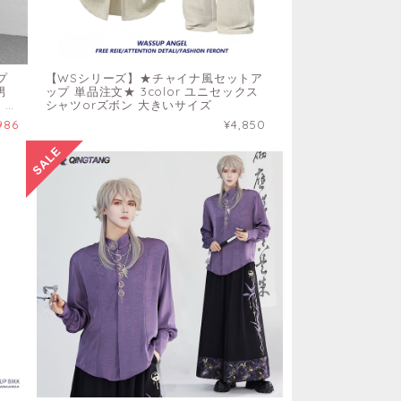
プ
【WSシリーズ】★チャイナ風セットア
男
ップ 単品注文★ 3color ユニセックス
 ア
シャツorズボン 大きいサイズ
986
¥4,850