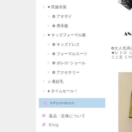
♥ 民族衣装
✿ アオザイ
✿ 秀禾服
♥ キッズフォーマル服
✿ キッズドレス
✿大人気商
★レトロ 
✿ フォーマルスーツ
ミニ丈 S 
✿ ボレロ･ショール
✿ アクセサリー
♫ 裏起毛
♠ タイムセール！
Information
返品・交換について
Blog