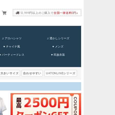
12,999円以上のご購入で
全国一律送料0円♪
ーム
♫ アロハシャツ
♫ 透かしシリーズ
♥ チャイナ風
♥ メンズ
♥ パーティードレス
♥ 民族衣装
大きいサイズ
合わせやすい
UATONLINEシリーズ