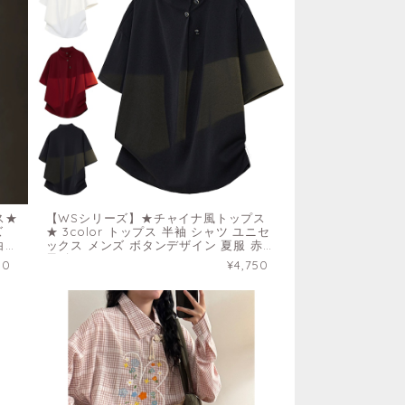
ス★
【WSシリーズ】★チャイナ風トップス
ズ
★ 3color トップス 半袖 シャツ ユニセ
白
ックス メンズ ボタンデザイン 夏服 赤
黒 白
50
¥4,750