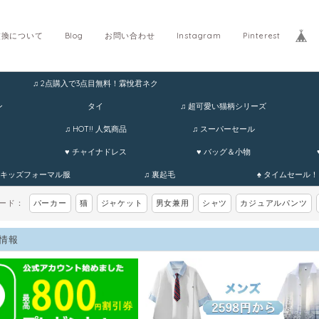
交換について
Blog
お問い合わせ
Instagram
Pinterest
♫ 2点購入で3点目無料！霖悅君ネク
ホ
ン
タイ
♫ 超可愛い猫柄シリーズ
♫ HOT!! 人気商品
♫ スーパーセール
♥ チャイナドレス
♥ バッグ＆小物
 キッズフォーマル服
♫ 裏起毛
♠ タイムセール！
ワード：
パーカー
猫
ジャケット
男女兼用
シャツ
カジュアルパンツ
情報