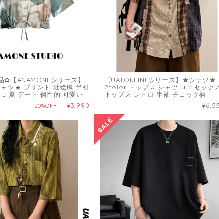
品✿【ANAMONEシリーズ】
【UATONLINEシリーズ】★シャツ★
シャツ★ プリント 油絵風 半袖
2color トップス シャツ ユニセック
M L 夏 デート 個性的 可愛い
トップス レトロ 半袖 チェック柄
¥3,990
¥6,5
20%OFF