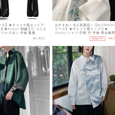
ーズ】★チャイナ風セットア
おすすめ！大人気商品！【BIGEMAN
文★4color 刺繍入り ユニセ
リーズ】★チャイナ風トップス★
ツorズボン 半袖 夏服
2color シャツ 竹柄 竹 半袖 男女兼用
ンズ 大きいサイズ ブラック ホワイ
¥4,950
¥4,
40%OFF