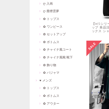
ღ 入画
ღ 塵煙雲夢
✿ トップス
【WSシリ
✿ ワンピース
ップ 単品注
ックス シャ
✿ セットアップ
✿ ボトムス
✿ チャイナ風コート
✿ チャイナ風靴·靴下
✿ 飾り物
✿ パジャマ
♥ メンズ
✿ トップス
✿ ボトムス
✿ アウター