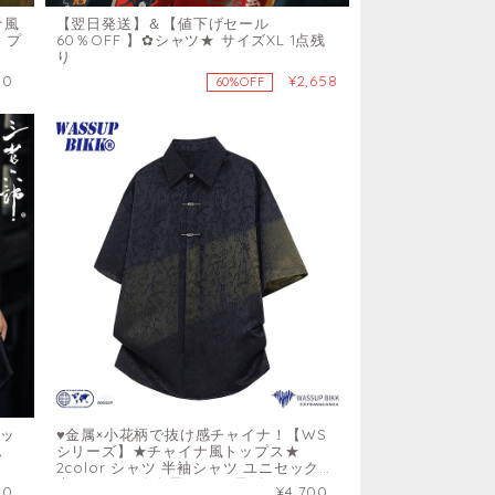
ナ風
【翌日発送】＆【値下げセール
 プ
60％OFF 】✿シャツ★ サイズXL 1点残
り
50
¥2,658
60%OFF
トッ
♥金属×小花柄で抜け感チャイナ！【WS
ス
シリーズ】★チャイナ風トップス★
2color シャツ 半袖シャツ ユニセックス
大きいサイズ 金属ボタン 黒 白
50
¥4,700