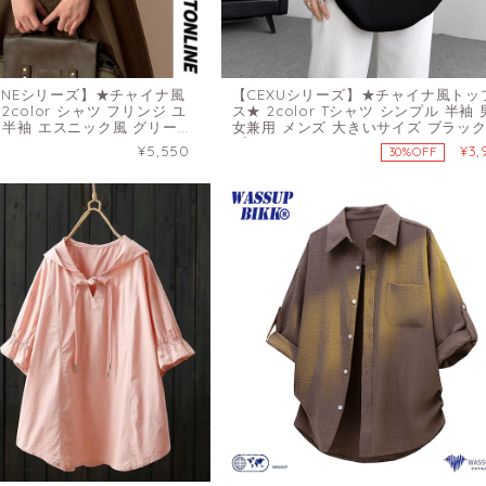
LINEシリーズ】★チャイナ風
【CEXUシリーズ】★チャイナ風トッ
2color シャツ フリンジ ユ
ス★ 2color Tシャツ シンプル 半袖 
 半袖 エスニック風 グリーン
女兼用 メンズ 大きいサイズ ブラック
プリコット
¥5,550
¥3,
30%OFF