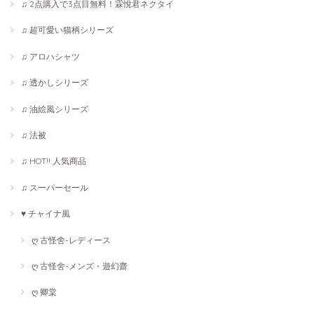
♫ 2点購入で3点目無料！霖悅君ネクタイ
♫ 超可愛い猫柄シリーズ
♫ アロハシャツ
♫ 透かしシリーズ
♫ 油絵風シリーズ
♫ 法被
♫ HOT!! 人気商品
♫ スーパーセール
♥ チャイナ風
ღ 古怪舍-レディース
ღ 古怪舍-メンズ・遊幻齋
ღ 卿棠