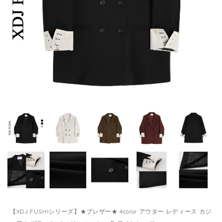
【XDJ FUSHIシリーズ】★ブレザー★ 4color アウター レディース カジ