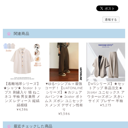
通報する
関連商品
【逃離地球シリーズ】
♥ゆる×シンプル＝最強
【WSシリーズ】★セッ
★シャツ★ 3color トッ
コーデ！【UATONLINE
トアップ 単品注文★
プス 刺繍入り 猫 ねこ
シリーズ】★カジュア
2color ユニセックス ア
ネコ 半袖 男女兼用 メ
ルパンツ★ 2color ボト
ウターorズボン 大きい
ンズ レディース 縦縞
ムス ズボン ユニセック
サイズ ブレザー 半袖
縞模様
ス メンズ デザイン性有
¥5,273
¥4,386
り
¥5,586
最近チェックした商品