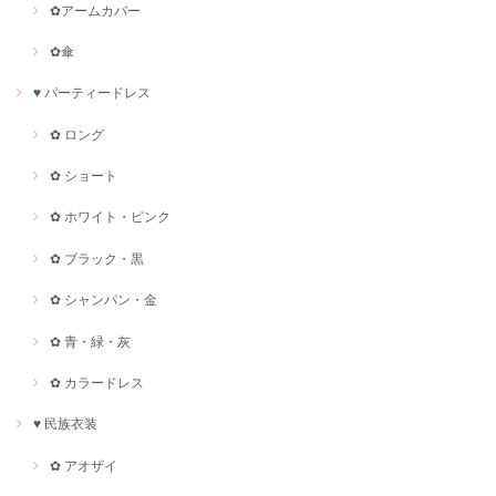
✿アームカバー
✿傘
♥ パーティードレス
✿ ロング
✿ ショート
✿ ホワイト・ピンク
✿ ブラック・黒
✿ シャンパン・金
✿ 青・緑・灰
✿ カラードレス
♥ 民族衣装
✿ アオザイ