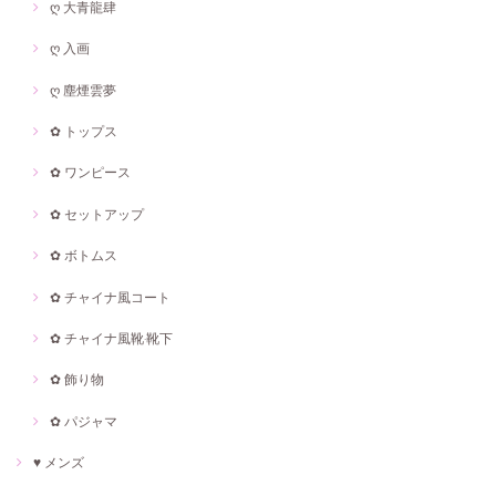
ღ 大青龍肆
ღ 入画
ღ 塵煙雲夢
✿ トップス
✿ ワンピース
✿ セットアップ
✿ ボトムス
✿ チャイナ風コート
✿ チャイナ風靴·靴下
✿ 飾り物
✿ パジャマ
♥ メンズ