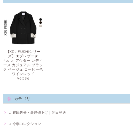
【XDJ FUSHIシリー
ズ】★ブレザー★
4color アウター レディ
ース カジュアル ブラッ
ク ベージュ コーヒー色
ワインレッド
¥6,586
カテゴリ
♫ 在庫処分・最終値下げ｜翌日発送
♫ 今季コレクション