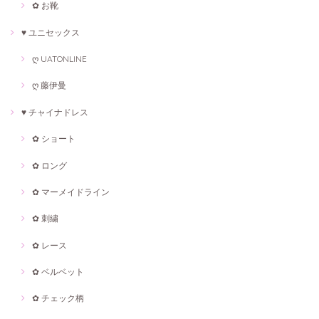
✿ お靴
♥ ユニセックス
ღ UATONLINE
ღ 藤伊曼
♥ チャイナドレス
✿ ショート
✿ ロング
✿ マーメイドライン
✿ 刺繍
✿ レース
✿ ベルベット
✿ チェック柄