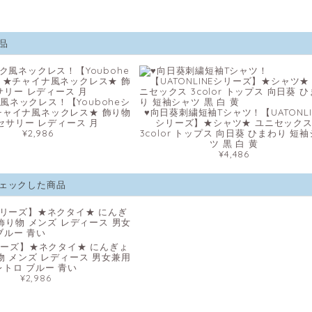
品
風ネックレス！【Youboheシ
チャイナ風ネックレス★ 飾り物
♥向日葵刺繍短袖Tシャツ！【UATONLI
セサリー レディース 月
シリーズ】★シャツ★ ユニセック
¥2,986
3color トップス 向日葵 ひまわり 短
ツ 黒 白 黄
¥4,486
ェックした商品
ーズ】★ネクタイ★ にんぎょ
物 メンズ レディース 男女兼用
レトロ ブルー 青い
¥2,986