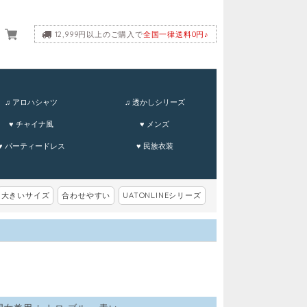
12,999円以上のご購入で
全国一律送料0円♪
♫ アロハシャツ
♫ 透かしシリーズ
♥ チャイナ風
♥ メンズ
♥ パーティードレス
♥ 民族衣装
大きいサイズ
合わせやすい
UATONLINEシリーズ