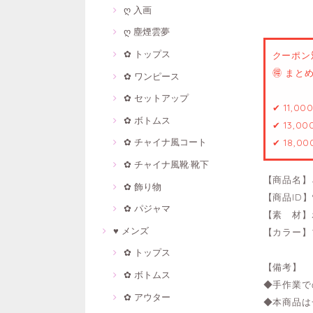
ღ 入画
ღ 塵煙雲夢
✿ トップス
クーポン
🉐 ま
✿ ワンピース
✿ セットアップ
✔ 11,0
✿ ボトムス
✔ 13,0
✿ チャイナ風コート
✔ 18,0
✿ チャイナ風靴·靴下
【商品名】
✿ 飾り物
【商品ID】9
✿ パジャマ
【素 材】
♥ メンズ
【カラー】
✿ トップス
【備考】
✿ ボトムス
◆手作業で
✿ アウター
◆本商品は