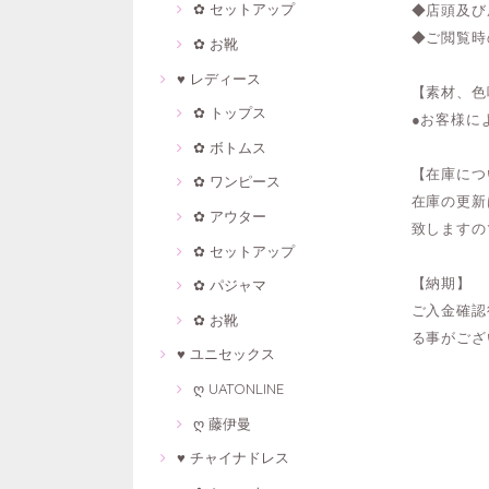
✿ セットアップ
◆店頭及び
◆ご閲覧時
✿ お靴
♥ レディース
【素材、色
✿ トップス
●お客様に
✿ ボトムス
【在庫につ
✿ ワンピース
在庫の更新
✿ アウター
致しますの
✿ セットアップ
【納期】
✿ パジャマ
ご入金確認
✿ お靴
る事がござ
♥ ユニセックス
ღ UATONLINE
ღ 藤伊曼
♥ チャイナドレス