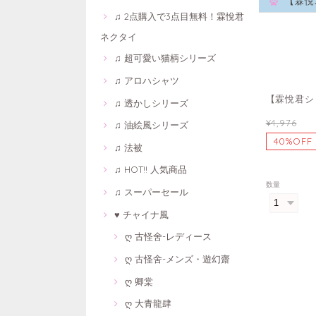
【霖悅
♫ 2点購入で3点目無料！霖悅君
ネクタイ
♫ 超可愛い猫柄シリーズ
♫ アロハシャツ
【霖悅君シ
♫ 透かしシリーズ
¥4,976
♫ 油絵風シリーズ
40%OFF
♫ 法被
♫ HOT!! 人気商品
数量
♫ スーパーセール
♥ チャイナ風
ღ 古怪舍-レディース
ღ 古怪舍-メンズ・遊幻齋
ღ 卿棠
ღ 大青龍肆