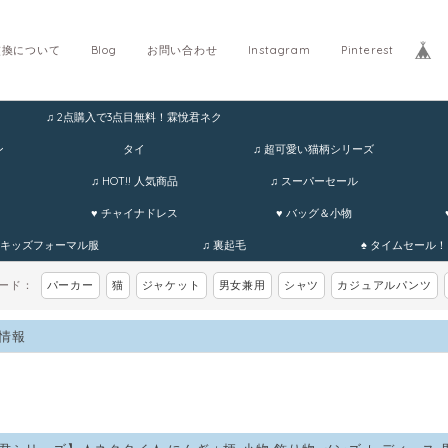
交換について
Blog
お問い合わせ
Instagram
Pinterest
♫ 2点購入で3点目無料！霖悅君ネク
ン
タイ
♫ 超可愛い猫柄シリーズ
♫ HOT!! 人気商品
♫ スーパーセール
♥ チャイナドレス
♥ バッグ＆小物
 キッズフォーマル服
♫ 裏起毛
♠ タイムセール！
ワード：
パーカー
猫
ジャケット
男女兼用
シャツ
カジュアルパンツ
情報