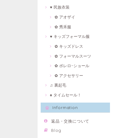
♥ 民族衣装
✿ アオザイ
✿ 秀禾服
♥ キッズフォーマル服
✿ キッズドレス
✿ フォーマルスーツ
✿ ボレロ･ショール
✿ アクセサリー
♫ 裏起毛
♠ タイムセール！
Information
返品・交換について
Blog