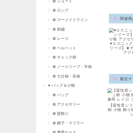
✿ ショート
✿ ロング
関連商
✿ マーメイドライン
✿ 刺繍
✿ レース
♥エスニック
リーズ】★
✿ ベルベット
アク
✿ チェック柄
✿ ノースリープ・半袖
✿ 七分袖・長袖
最近チ
♥ バッグ＆小物
✿ バッグ
✿ アクセサリー
【霖悅君シリ
柄 小物 飾り
✿ 髪飾り
✿ 帽子・マフラー
✿ 携帯ケース