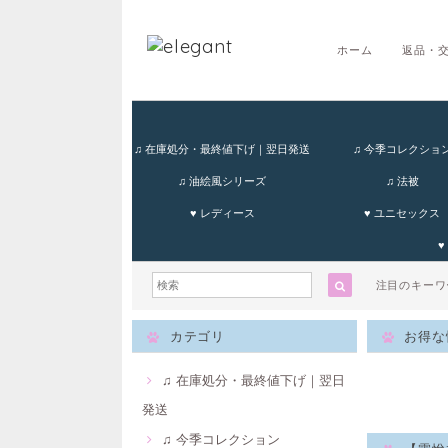
ホーム
返品・
♫ 在庫処分・最終値下げ｜翌日発送
♫ 今季コレクショ
♫ 油絵風シリーズ
♫ 法被
♥ レディース
♥ ユニセックス
♥
注目のキー
カテゴリ
お得な
♫ 在庫処分・最終値下げ｜翌日
発送
♫ 今季コレクション