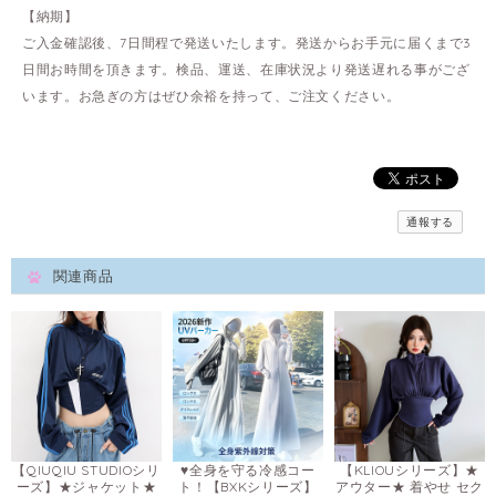
【納期】
ご入金確認後、7日間程で発送いたします。発送からお手元に届くまで3
日間お時間を頂きます。検品、運送、在庫状況より発送遅れる事がござ
います。お急ぎの方はぜひ余裕を持って、ご注文ください。
通報する
関連商品
【QIUQIU STUDIOシリ
♥全身を守る冷感コー
【KLIOUシリーズ】★
ーズ】★ジャケット★
ト！【BXKシリーズ】
アウター★ 着やせ セク