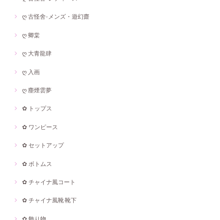
ღ 古怪舍-メンズ・遊幻齋
ღ 卿棠
ღ 大青龍肆
ღ 入画
ღ 塵煙雲夢
✿ トップス
✿ ワンピース
✿ セットアップ
✿ ボトムス
✿ チャイナ風コート
✿ チャイナ風靴·靴下
✿ 飾り物