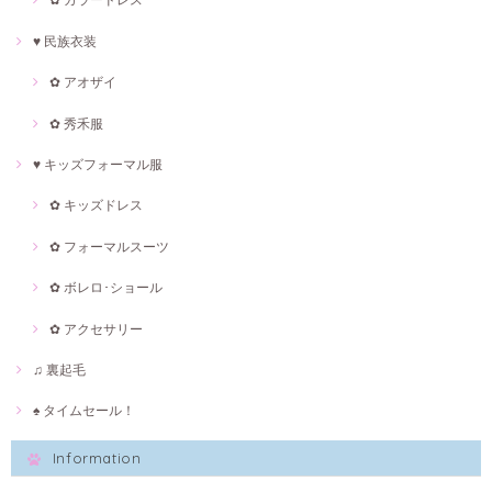
♥ 民族衣装
✿ アオザイ
✿ 秀禾服
♥ キッズフォーマル服
✿ キッズドレス
✿ フォーマルスーツ
✿ ボレロ･ショール
✿ アクセサリー
♫ 裏起毛
♠ タイムセール！
Information