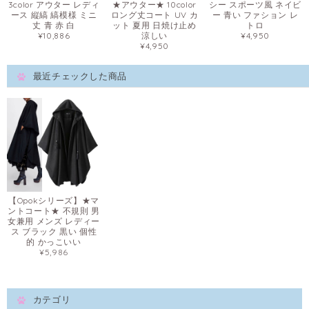
3color アウター レディ
★アウター★ 10color
シー スポーツ風 ネイビ
ース 縦縞 縞模様 ミニ
ロング丈コート UV カ
ー 青い ファション レ
丈 青 赤 白
ット 夏用 日焼け止め
トロ
¥10,886
涼しい
¥4,950
¥4,950
最近チェックした商品
【Opokシリーズ】★マ
ントコート★ 不規則 男
女兼用 メンズ レディー
ス ブラック 黒い 個性
的 かっこいい
¥5,986
カテゴリ