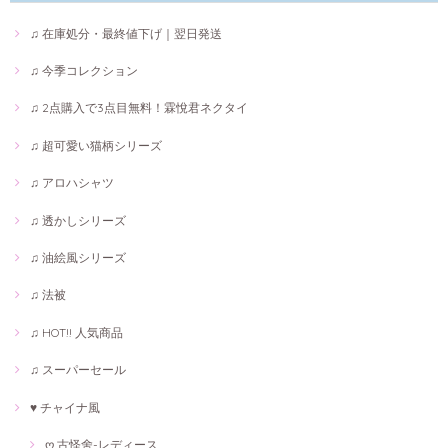
♫ 在庫処分・最終値下げ｜翌日発送
♫ 今季コレクション
♫ 2点購入で3点目無料！霖悅君ネクタイ
♫ 超可愛い猫柄シリーズ
♫ アロハシャツ
♫ 透かしシリーズ
♫ 油絵風シリーズ
♫ 法被
♫ HOT!! 人気商品
♫ スーパーセール
♥ チャイナ風
ღ 古怪舍-レディース