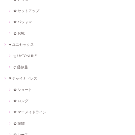
✿ セットアップ
✿ パジャマ
✿ お靴
♥ ユニセックス
ღ UATONLINE
ღ 藤伊曼
♥ チャイナドレス
✿ ショート
✿ ロング
✿ マーメイドライン
✿ 刺繍
✿ レース