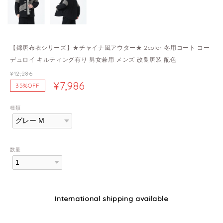
【錦唐布衣シリーズ】★チャイナ風アウター★ 2color 冬用コート コー
デュロイ キルティング有り 男女兼用 メンズ 改良唐装 配色
¥12,286
¥7,986
35%OFF
種類
数量
International shipping available