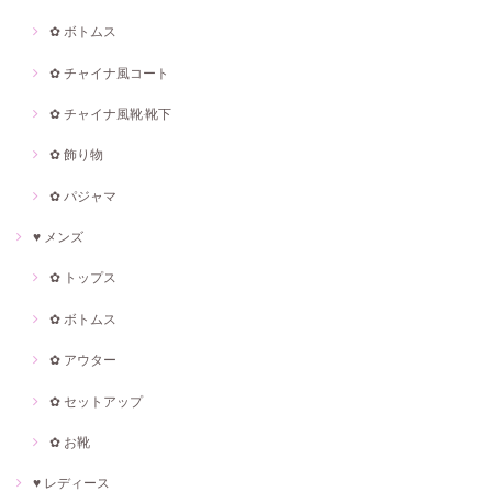
✿ ボトムス
✿ チャイナ風コート
✿ チャイナ風靴·靴下
✿ 飾り物
✿ パジャマ
♥ メンズ
✿ トップス
✿ ボトムス
✿ アウター
✿ セットアップ
✿ お靴
♥ レディース