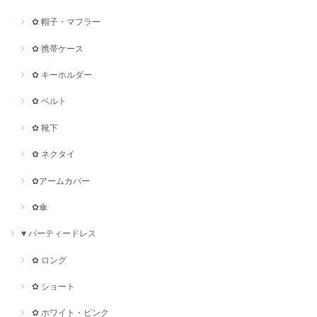
✿ 帽子・マフラー
✿ 携帯ケース
✿ キーホルダー
✿ ベルト
✿ 靴下
✿ ネクタイ
✿アームカバー
✿傘
♥ パーティードレス
✿ ロング
✿ ショート
✿ ホワイト・ピンク