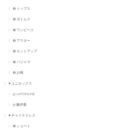
✿ トップス
✿ ボトムス
✿ ワンピース
✿ アウター
✿ セットアップ
✿ パジャマ
✿ お靴
♥ ユニセックス
ღ UATONLINE
ღ 藤伊曼
♥ チャイナドレス
✿ ショート