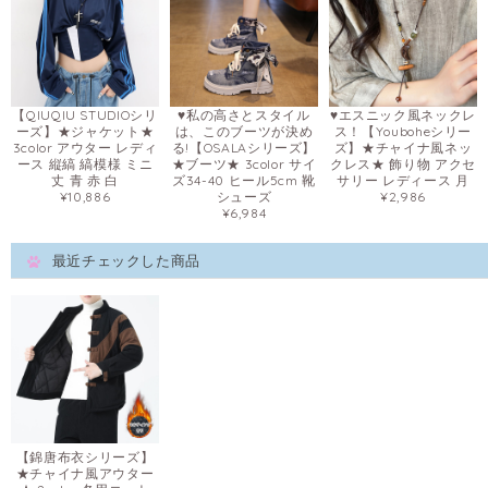
【QIUQIU STUDIOシリ
♥私の高さとスタイル
♥エスニック風ネックレ
ーズ】★ジャケット★
は、このブーツが決め
ス！【Youboheシリー
3color アウター レディ
る!【OSALAシリーズ】
ズ】★チャイナ風ネッ
ース 縦縞 縞模様 ミニ
★ブーツ★ 3color サイ
クレス★ 飾り物 アクセ
丈 青 赤 白
ズ34-40 ヒール5cm 靴
サリー レディース 月
¥10,886
シューズ
¥2,986
¥6,984
最近チェックした商品
【錦唐布衣シリーズ】
★チャイナ風アウター