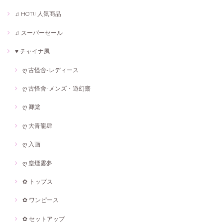
♫ HOT!! 人気商品
♫ スーパーセール
♥ チャイナ風
ღ 古怪舍-レディース
ღ 古怪舍-メンズ・遊幻齋
ღ 卿棠
ღ 大青龍肆
ღ 入画
ღ 塵煙雲夢
✿ トップス
✿ ワンピース
✿ セットアップ