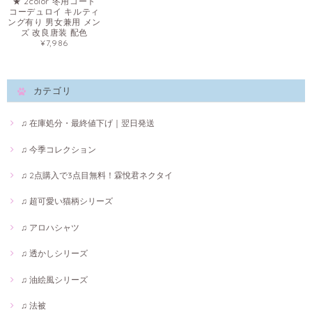
★ 2color 冬用コート
コーデュロイ キルティ
ング有り 男女兼用 メン
ズ 改良唐装 配色
¥7,986
カテゴリ
♫ 在庫処分・最終値下げ｜翌日発送
♫ 今季コレクション
♫ 2点購入で3点目無料！霖悅君ネクタイ
♫ 超可愛い猫柄シリーズ
♫ アロハシャツ
♫ 透かしシリーズ
♫ 油絵風シリーズ
♫ 法被