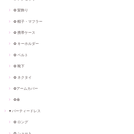
✿ 髪飾り
✿ 帽子・マフラー
✿ 携帯ケース
✿ キーホルダー
✿ ベルト
✿ 靴下
✿ ネクタイ
✿アームカバー
✿傘
♥ パーティードレス
✿ ロング
✿ ショート