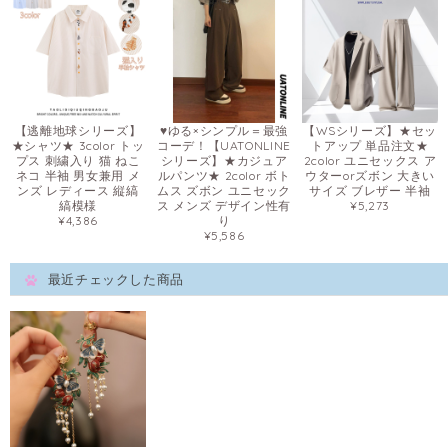
【逃離地球シリーズ】
♥ゆる×シンプル＝最強
【WSシリーズ】★セッ
★シャツ★ 3color トッ
コーデ！【UATONLINE
トアップ 単品注文★
プス 刺繍入り 猫 ねこ
シリーズ】★カジュア
2color ユニセックス ア
ネコ 半袖 男女兼用 メ
ルパンツ★ 2color ボト
ウターorズボン 大きい
ンズ レディース 縦縞
ムス ズボン ユニセック
サイズ ブレザー 半袖
縞模様
ス メンズ デザイン性有
¥5,273
¥4,386
り
¥5,586
最近チェックした商品