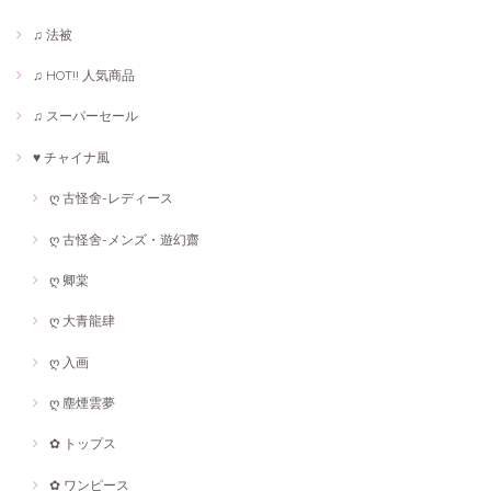
♫ 法被
♫ HOT!! 人気商品
♫ スーパーセール
♥ チャイナ風
ღ 古怪舍-レディース
ღ 古怪舍-メンズ・遊幻齋
ღ 卿棠
ღ 大青龍肆
ღ 入画
ღ 塵煙雲夢
✿ トップス
✿ ワンピース