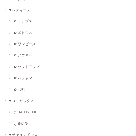
♥ レディース
✿ トップス
✿ ボトムス
✿ ワンピース
✿ アウター
✿ セットアップ
✿ パジャマ
✿ お靴
♥ ユニセックス
ღ UATONLINE
ღ 藤伊曼
♥ チャイナドレス