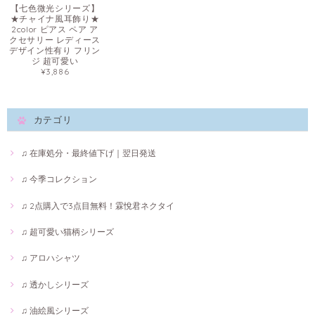
【七色微光シリーズ】
★チャイナ風耳飾り★
2color ピアス ペア ア
クセサリー レディース
デザイン性有り フリン
ジ 超可愛い
¥3,886
カテゴリ
♫ 在庫処分・最終値下げ｜翌日発送
♫ 今季コレクション
♫ 2点購入で3点目無料！霖悅君ネクタイ
♫ 超可愛い猫柄シリーズ
♫ アロハシャツ
♫ 透かしシリーズ
♫ 油絵風シリーズ