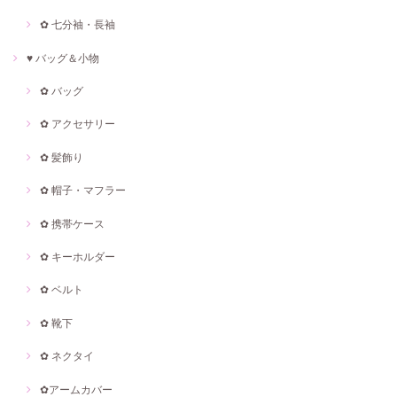
✿ 七分袖・長袖
♥ バッグ＆小物
✿ バッグ
✿ アクセサリー
✿ 髪飾り
✿ 帽子・マフラー
✿ 携帯ケース
✿ キーホルダー
✿ ベルト
✿ 靴下
✿ ネクタイ
✿アームカバー