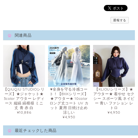
通報する
関連商品
【QIUQIU STUDIOシリ
♥全身を守る冷感コー
【KLIOUシリーズ】★
ーズ】★ジャケット★
ト！【BXKシリーズ】
アウター★ 着やせ セク
3color アウター レディ
★アウター★ 10color
シー スポーツ風 ネイビ
ース 縦縞 縞模様 ミニ
ロング丈コート UV カ
ー 青い ファション レ
丈 青 赤 白
ット 夏用 日焼け止め
トロ
¥10,886
涼しい
¥4,950
¥4,950
最近チェックした商品