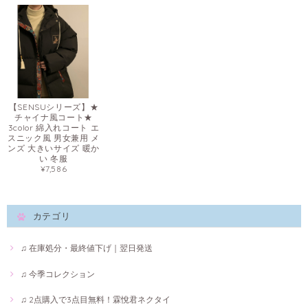
【SENSUシリーズ】★
チャイナ風コート★
3color 綿入れコート エ
スニック風 男女兼用 メ
ンズ 大きいサイズ 暖か
い 冬服
¥7,586
カテゴリ
♫ 在庫処分・最終値下げ｜翌日発送
♫ 今季コレクション
♫ 2点購入で3点目無料！霖悅君ネクタイ