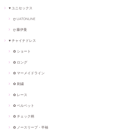
♥ ユニセックス
ღ UATONLINE
ღ 藤伊曼
♥ チャイナドレス
✿ ショート
✿ ロング
✿ マーメイドライン
✿ 刺繍
✿ レース
✿ ベルベット
✿ チェック柄
✿ ノースリープ・半袖