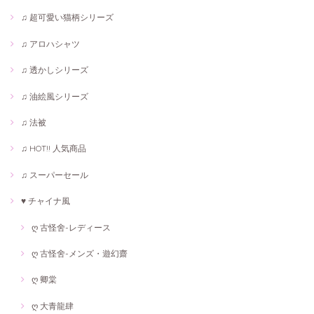
♫ 超可愛い猫柄シリーズ
♫ アロハシャツ
♫ 透かしシリーズ
♫ 油絵風シリーズ
♫ 法被
♫ HOT!! 人気商品
♫ スーパーセール
♥ チャイナ風
ღ 古怪舍-レディース
ღ 古怪舍-メンズ・遊幻齋
ღ 卿棠
ღ 大青龍肆