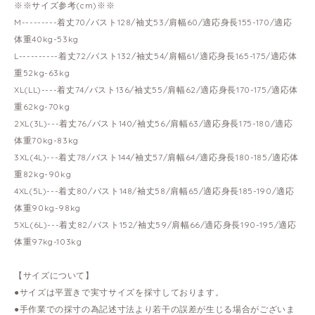
※※サイズ参考(cm)※※
M---------着丈70/バスト128/袖丈53/肩幅60/適応身長155-170/適応
体重40kg-53kg
L----------着丈72/バスト132/袖丈54/肩幅61/適応身長165-175/適応体
重52kg-63kg
XL(LL)----着丈74/バスト136/袖丈55/肩幅62/適応身長170-175/適応体
重62kg-70kg
2XL(3L)---着丈76/バスト140/袖丈56/肩幅63/適応身長175-180/適応
体重70kg-83kg
3XL(4L)---着丈78/バスト144/袖丈57/肩幅64/適応身長180-185/適応体
重82kg-90kg
4XL(5L)---着丈80/バスト148/袖丈58/肩幅65/適応身長185-190/適応
体重90kg-98kg
5XL(6L)---着丈82/バスト152/袖丈59/肩幅66/適応身長190-195/適応
体重97kg-103kg
【サイズについて】
●サイズは平置きで実寸サイズを採寸しております。
●手作業での採寸の為記述寸法より若干の誤差が生じる場合がございま