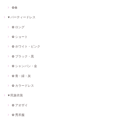
✿傘
♥ パーティードレス
✿ ロング
✿ ショート
✿ ホワイト・ピンク
✿ ブラック・黒
✿ シャンパン・金
✿ 青・緑・灰
✿ カラードレス
♥ 民族衣装
✿ アオザイ
✿ 秀禾服