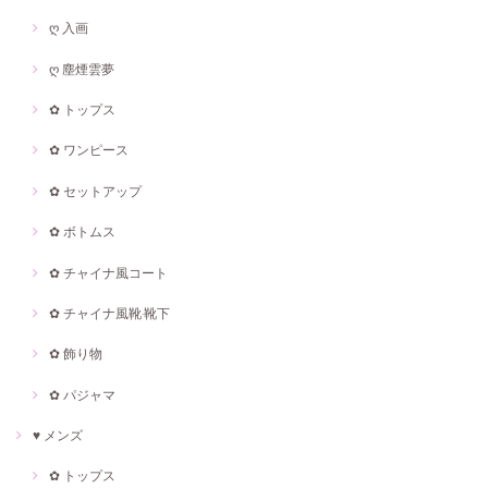
ღ 入画
ღ 塵煙雲夢
✿ トップス
✿ ワンピース
✿ セットアップ
✿ ボトムス
✿ チャイナ風コート
✿ チャイナ風靴·靴下
✿ 飾り物
✿ パジャマ
♥ メンズ
✿ トップス