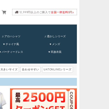
12,999円以上のご購入で
全国一律送料0円♪
ーム
♫ アロハシャツ
♫ 透かしシリーズ
♥ チャイナ風
♥ メンズ
♥ パーティードレス
♥ 民族衣装
大きいサイズ
合わせやすい
UATONLINEシリーズ