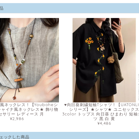
品
風ネックレス！【Youboheシ
♥向日葵刺繍短袖Tシャツ！【UATONLI
チャイナ風ネックレス★ 飾り物
シリーズ】★シャツ★ ユニセック
セサリー レディース 月
3color トップス 向日葵 ひまわり 短
¥2,986
ツ 黒 白 黄
¥4,486
ェックした商品