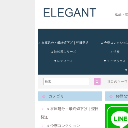
返品・
♫ 在庫処分・最終値下げ｜翌日発送
♫ 今季コレクショ
♫ 油絵風シリーズ
♫ 法被
♥ レディース
♥ ユニセックス
♥
注目のキー
カテゴリ
お得な
♫ 在庫処分・最終値下げ｜翌日
発送
♫ 今季コレクション