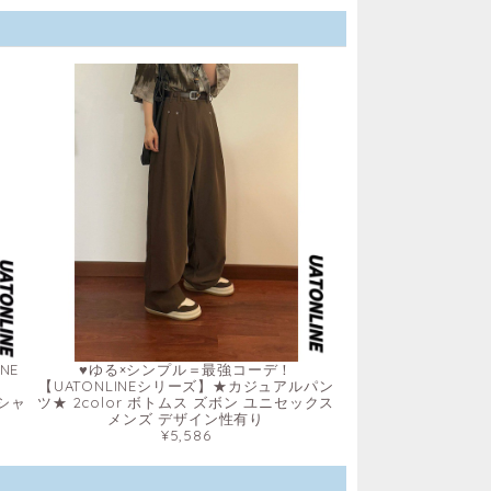
NE
♥ゆる×シンプル＝最強コーデ！
ス
【UATONLINEシリーズ】★カジュアルパン
袖シャ
ツ★ 2color ボトムス ズボン ユニセックス
メンズ デザイン性有り
¥5,586