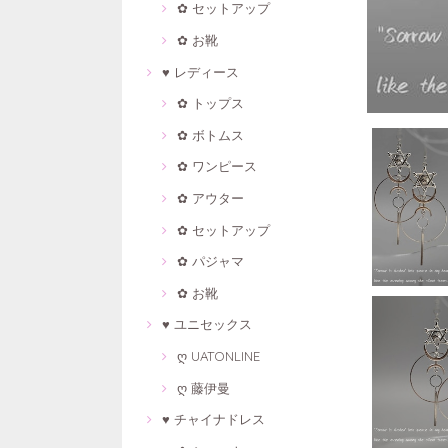
✿ セットアップ
✿ お靴
♥ レディース
✿ トップス
✿ ボトムス
✿ ワンピース
✿ アウター
✿ セットアップ
✿ パジャマ
✿ お靴
♥ ユニセックス
ღ UATONLINE
ღ 藤伊曼
♥ チャイナドレス