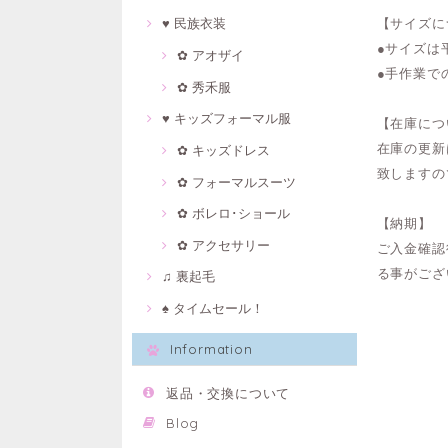
【サイズに
♥ 民族衣装
●サイズは
✿ アオザイ
●手作業で
✿ 秀禾服
♥ キッズフォーマル服
【在庫につ
在庫の更新
✿ キッズドレス
致しますの
✿ フォーマルスーツ
✿ ボレロ･ショール
【納期】
✿ アクセサリー
ご入金確認
る事がござ
♫ 裏起毛
♠ タイムセール！
Information
返品・交換について
Blog