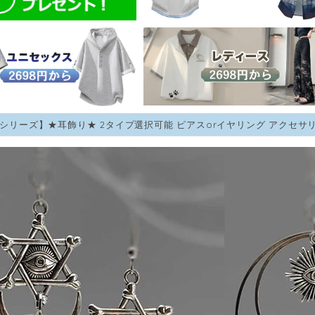
lyシリーズ】★耳飾り★ 2タイプ選択可能 ピアスorイヤリング アクセサ