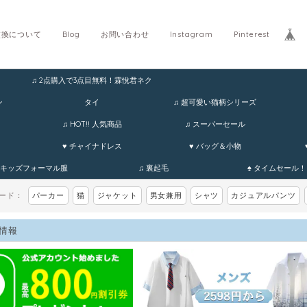
交換について
Blog
お問い合わせ
Instagram
Pinterest
♫ 2点購入で3点目無料！霖悅君ネク
ホ
ン
タイ
♫ 超可愛い猫柄シリーズ
♫ HOT!! 人気商品
♫ スーパーセール
♥ チャイナドレス
♥ バッグ＆小物
 キッズフォーマル服
♫ 裏起毛
♠ タイムセール！
ワード：
パーカー
猫
ジャケット
男女兼用
シャツ
カジュアルパンツ
情報