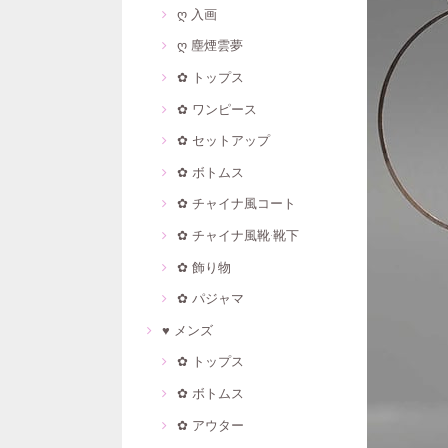
ღ 入画
ღ 塵煙雲夢
✿ トップス
✿ ワンピース
✿ セットアップ
✿ ボトムス
✿ チャイナ風コート
✿ チャイナ風靴·靴下
✿ 飾り物
✿ パジャマ
♥ メンズ
✿ トップス
✿ ボトムス
✿ アウター