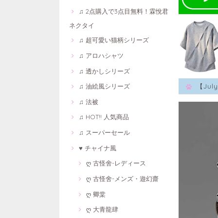
♫ 2点購入で3点目無料！霖悅君
ネクタイ
♫ 超可愛い猫柄シリーズ
♫ アロハシャツ
♫ 透かしシリーズ
♫ 油絵風シリーズ
【Ju
♫ 法被
♫ HOT!! 人気商品
♫ スーパーセール
♥ チャイナ風
ღ 古怪舍-レディース
ღ 古怪舍-メンズ・遊幻齋
ღ 卿棠
ღ 大青龍肆