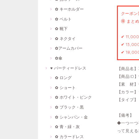
✿ キーホルダー
クーポン
✿ ベルト
🉐 ま
✿ 靴下
✔ 11,0
✿ ネクタイ
✔ 13,0
✿アームカバー
✔ 18,0
✿傘
♥ パーティードレス
【商品名】
【商品ID】9
✿ ロング
【素 材】
✿ ショート
【カラー】
✿ ホワイト・ピンク
【タイプ】
✿ ブラック・黒
【備考】
✿ シャンパン・金
◆一つ一つ
✿ 青・緑・灰
って見える
✿ カラードレス