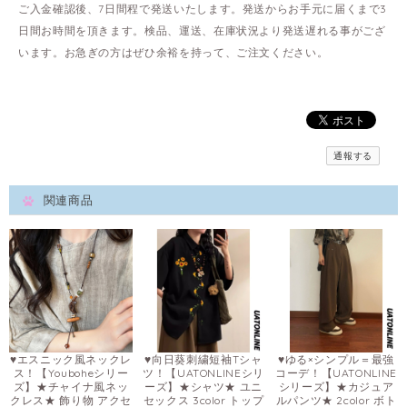
ご入金確認後、7日間程で発送いたします。発送からお手元に届くまで3
日間お時間を頂きます。検品、運送、在庫状況より発送遅れる事がござ
います。お急ぎの方はぜひ余裕を持って、ご注文ください。
通報する
関連商品
♥エスニック風ネックレ
♥向日葵刺繍短袖Tシャ
♥ゆる×シンプル＝最強
ス！【Youboheシリー
ツ！【UATONLINEシリ
コーデ！【UATONLINE
ズ】★チャイナ風ネッ
ーズ】★シャツ★ ユニ
シリーズ】★カジュア
クレス★ 飾り物 アクセ
セックス 3color トップ
ルパンツ★ 2color ボト