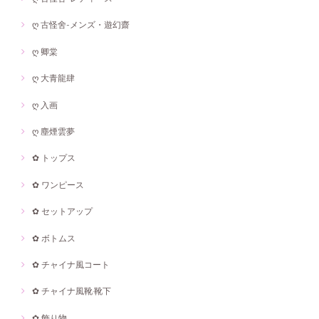
ღ 古怪舍-メンズ・遊幻齋
ღ 卿棠
ღ 大青龍肆
ღ 入画
ღ 塵煙雲夢
✿ トップス
✿ ワンピース
✿ セットアップ
✿ ボトムス
✿ チャイナ風コート
✿ チャイナ風靴·靴下
✿ 飾り物