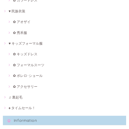
✿ カラードレス
♥ 民族衣装
✿ アオザイ
✿ 秀禾服
♥ キッズフォーマル服
✿ キッズドレス
✿ フォーマルスーツ
✿ ボレロ･ショール
✿ アクセサリー
♫ 裏起毛
♠ タイムセール！
Information