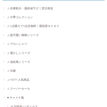
♫ 在庫処分・最終値下げ｜翌日発送
♫ 今季コレクション
♫ 2点購入で3点目無料！霖悅君ネクタイ
♫ 超可愛い猫柄シリーズ
♫ アロハシャツ
♫ 透かしシリーズ
♫ 油絵風シリーズ
♫ 法被
♫ HOT!! 人気商品
♫ スーパーセール
♥ チャイナ風
ღ 古怪舍-レディース