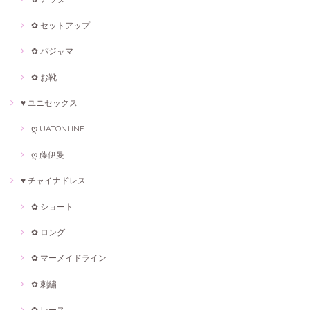
✿ セットアップ
✿ パジャマ
✿ お靴
♥ ユニセックス
ღ UATONLINE
ღ 藤伊曼
♥ チャイナドレス
✿ ショート
✿ ロング
✿ マーメイドライン
✿ 刺繍
✿ レース