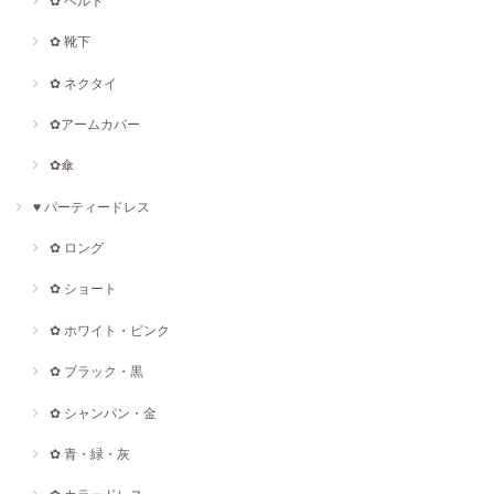
✿ ベルト
✿ 靴下
✿ ネクタイ
✿アームカバー
✿傘
♥ パーティードレス
✿ ロング
✿ ショート
✿ ホワイト・ピンク
✿ ブラック・黒
✿ シャンパン・金
✿ 青・緑・灰