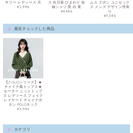
サリー レディース 月
ス 向日葵 ひまわり 短
ムス ズボン ユニセック
¥2,986
袖シャツ 黒 白 黄
ス メンズ デザイン性有
¥4,486
り
¥5,586
最近チェックした商品
【ZISUOシリーズ】★
チャイナ風トップス★
セーター ニットトップ
ス レディース フェイク
レイヤード チャイナボ
タン POLOネック
¥5,986
カテゴリ