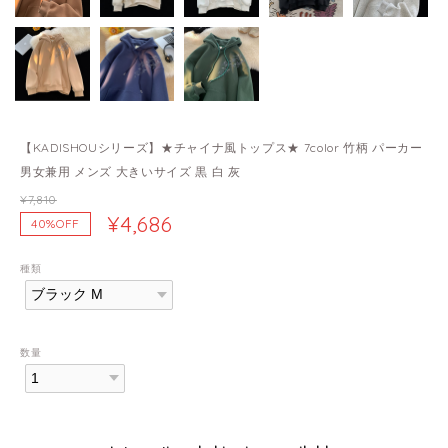
【KADISHOUシリーズ】★チャイナ風トップス★ 7color 竹柄 パーカー
男女兼用 メンズ 大きいサイズ 黒 白 灰
¥7,810
¥4,686
40%OFF
種類
数量