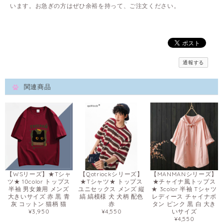
います。お急ぎの方はぜひ余裕を持って、ご注文ください。
通報する
関連商品
【WSリーズ】★Tシャ
【Qotriockシリーズ】
【MANMANシリーズ】
ツ★ 10color トップス
★Tシャツ★ トップス
★チャイナ風トップス
半袖 男女兼用 メンズ
ユニセックス メンズ 縦
★ 3color 半袖 Tシャツ
大きいサイズ 赤 黒 青
縞 縞模様 犬 犬柄 配色
レディース チャイナボ
灰 コットン 猫柄 猫
赤
タン ピンク 黒 白 大き
¥3,950
¥4,550
いサイズ
¥4,550