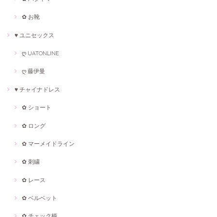
✿ お靴
♥ ユニセックス
ღ UATONLINE
ღ 藤伊曼
♥ チャイナドレス
✿ ショート
✿ ロング
✿ マーメイドライン
✿ 刺繍
✿ レース
✿ ベルベット
✿ チェック柄