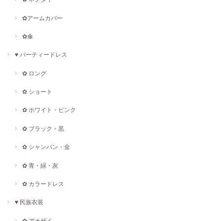
✿アームカバー
✿傘
♥ パーティードレス
✿ ロング
✿ ショート
✿ ホワイト・ピンク
✿ ブラック・黒
✿ シャンパン・金
✿ 青・緑・灰
✿ カラードレス
♥ 民族衣装
✿ アオザイ