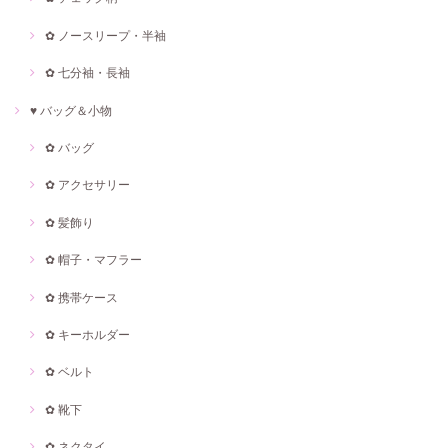
✿ ノースリープ・半袖
✿ 七分袖・長袖
♥ バッグ＆小物
✿ バッグ
✿ アクセサリー
✿ 髪飾り
✿ 帽子・マフラー
✿ 携帯ケース
✿ キーホルダー
✿ ベルト
✿ 靴下
✿ ネクタイ