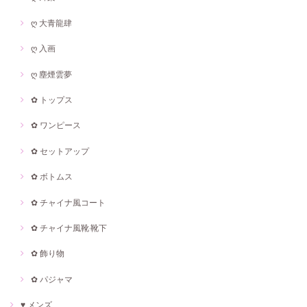
ღ 大青龍肆
ღ 入画
ღ 塵煙雲夢
✿ トップス
✿ ワンピース
✿ セットアップ
✿ ボトムス
✿ チャイナ風コート
✿ チャイナ風靴·靴下
✿ 飾り物
✿ パジャマ
♥ メンズ