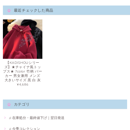
最近チェックした商品
【KADISHOUシリー
ズ】★チャイナ風トッ
プス★ 7color 竹柄 パー
カー 男女兼用 メンズ
大きいサイズ 黒 白 灰
¥4,686
カテゴリ
♫ 在庫処分・最終値下げ｜翌日発送
♫ 今季コレクション