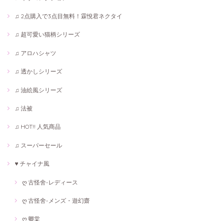
♫ 2点購入で3点目無料！霖悅君ネクタイ
♫ 超可愛い猫柄シリーズ
♫ アロハシャツ
♫ 透かしシリーズ
♫ 油絵風シリーズ
♫ 法被
♫ HOT!! 人気商品
♫ スーパーセール
♥ チャイナ風
ღ 古怪舍-レディース
ღ 古怪舍-メンズ・遊幻齋
ღ 卿棠