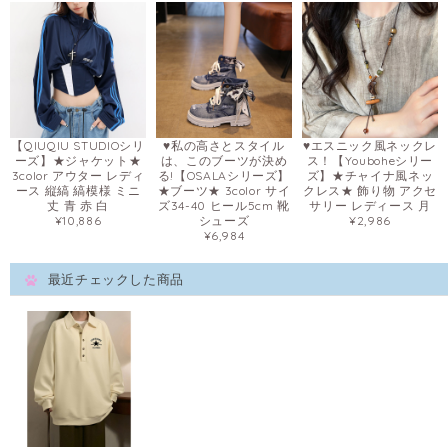
【QIUQIU STUDIOシリ
♥私の高さとスタイル
♥エスニック風ネックレ
ーズ】★ジャケット★
は、このブーツが決め
ス！【Youboheシリー
3color アウター レディ
る!【OSALAシリーズ】
ズ】★チャイナ風ネッ
ース 縦縞 縞模様 ミニ
★ブーツ★ 3color サイ
クレス★ 飾り物 アクセ
丈 青 赤 白
ズ34-40 ヒール5cm 靴
サリー レディース 月
¥10,886
シューズ
¥2,986
¥6,984
最近チェックした商品