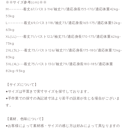
※※サイズ参考(cm)※※
M---------着丈67/バスト114/袖丈71/適応身長155-170/適応体重42kg-
53kg
L----------着丈69/バスト118/袖丈73/適応身長165-175/適応体重52kg-
63kg
XL(LL)----着丈71/バスト122/袖丈75/適応身長170-175/適応体重62kg-
73kg
2XL(3L)---着丈73/バスト126/袖丈77/適応身長175-180/適応体重72kg-
83kg
3XL(4L)---着丈75/バスト130/袖丈79/適応身長180-185/適応体重
82kg-93kg
【サイズについて】
●サイズは平置きで実寸サイズを採寸しております。
●手作業での採寸の為記述寸法より若干の誤差が生じる場合がございま
す。
【素材、色味について】
●お客様によって素材感・サイズの感じ方は好みによって異なりますの