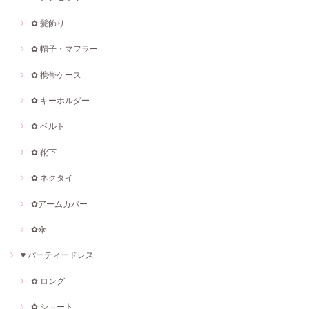
✿ 髪飾り
✿ 帽子・マフラー
✿ 携帯ケース
✿ キーホルダー
✿ ベルト
✿ 靴下
✿ ネクタイ
✿アームカバー
✿傘
♥ パーティードレス
✿ ロング
✿ ショート