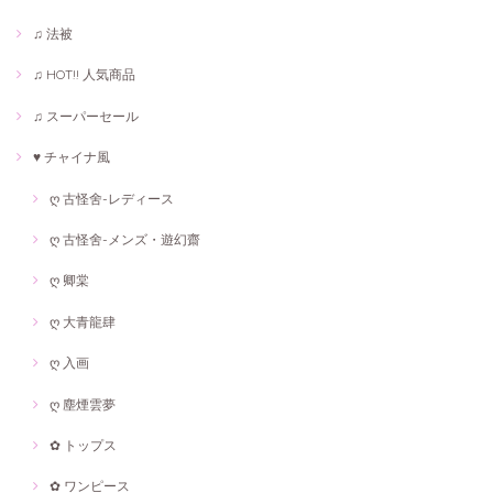
♫ 法被
♫ HOT!! 人気商品
♫ スーパーセール
♥ チャイナ風
ღ 古怪舍-レディース
ღ 古怪舍-メンズ・遊幻齋
ღ 卿棠
ღ 大青龍肆
ღ 入画
ღ 塵煙雲夢
✿ トップス
✿ ワンピース