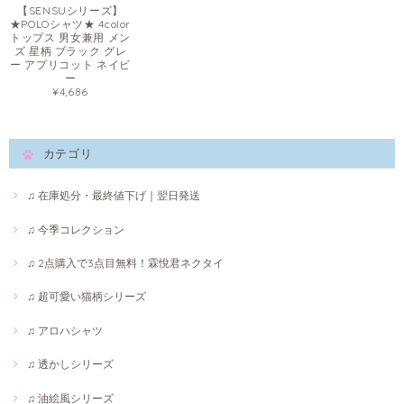
【SENSUシリーズ】
★POLOシャツ★ 4color
トップス 男女兼用 メン
ズ 星柄 ブラック グレ
ー アプリコット ネイビ
ー
¥4,686
カテゴリ
♫ 在庫処分・最終値下げ｜翌日発送
♫ 今季コレクション
♫ 2点購入で3点目無料！霖悅君ネクタイ
♫ 超可愛い猫柄シリーズ
♫ アロハシャツ
♫ 透かしシリーズ
♫ 油絵風シリーズ