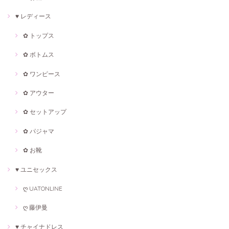
♥ レディース
✿ トップス
✿ ボトムス
✿ ワンピース
✿ アウター
✿ セットアップ
✿ パジャマ
✿ お靴
♥ ユニセックス
ღ UATONLINE
ღ 藤伊曼
♥ チャイナドレス