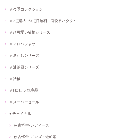
♫ 今季コレクション
♫ 2点購入で3点目無料！霖悅君ネクタイ
♫ 超可愛い猫柄シリーズ
♫ アロハシャツ
♫ 透かしシリーズ
♫ 油絵風シリーズ
♫ 法被
♫ HOT!! 人気商品
♫ スーパーセール
♥ チャイナ風
ღ 古怪舍-レディース
ღ 古怪舍-メンズ・遊幻齋