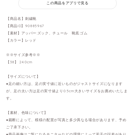
この商品をアプリで見る
【商品名】刺繍靴
【商品ID】90885967
【素材】アッパー:ズック、チュール 靴底:ゴム
【カラー】レッド
※※サイズ参考※※
【38】 24.0cm
【サイズについて】
●足の細い方は、足の実寸値に近いものがジャストサイズになります
が、足の太い方は足の実寸値より0.5cm大きいサイズをお薦めいたしま
す。
【素材、色味について】
●裁断によって、模様の配置が写真と多少異なる場合があります、予め
ご了承下さい。
●商品画像はご覧になるモニターなどの環境によって若干の誤差があり