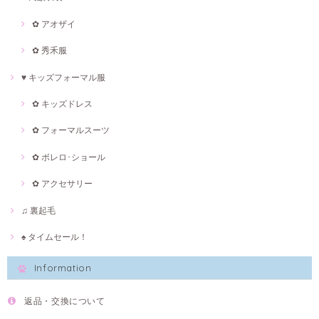
✿ アオザイ
✿ 秀禾服
♥ キッズフォーマル服
✿ キッズドレス
✿ フォーマルスーツ
✿ ボレロ･ショール
✿ アクセサリー
♫ 裏起毛
♠ タイムセール！
Information
返品・交換について