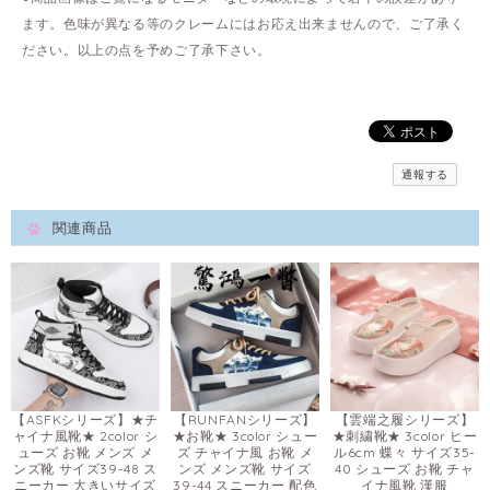
ます。色味が異なる等のクレームにはお応え出来ませんので、ご了承く
ださい。以上の点を予めご了承下さい。
通報する
関連商品
【ASFKシリーズ】★チ
【RUNFANシリーズ】
【雲端之履シリーズ】
ャイナ風靴★ 2color シ
★お靴★ 3color シュー
★刺繍靴★ 3color ヒー
ューズ お靴 メンズ メ
ズ チャイナ風 お靴 メ
ル6cm 蝶々 サイズ35-
ンズ靴 サイズ39-48 ス
ンズ メンズ靴 サイズ
40 シューズ お靴 チャ
ニーカー 大きいサイズ
39-44 スニーカー 配色
イナ風靴 漢服