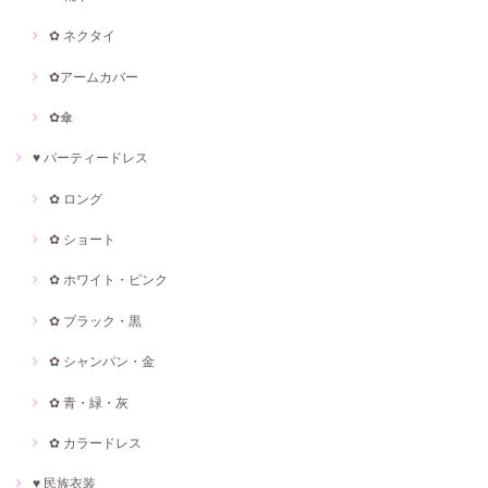
✿ ネクタイ
✿アームカバー
✿傘
♥ パーティードレス
✿ ロング
✿ ショート
✿ ホワイト・ピンク
✿ ブラック・黒
✿ シャンパン・金
✿ 青・緑・灰
✿ カラードレス
♥ 民族衣装