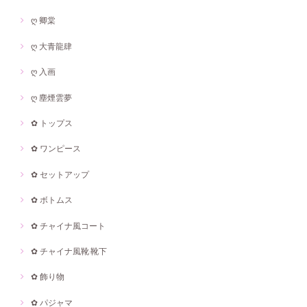
ღ 卿棠
ღ 大青龍肆
ღ 入画
ღ 塵煙雲夢
✿ トップス
✿ ワンピース
✿ セットアップ
✿ ボトムス
✿ チャイナ風コート
✿ チャイナ風靴·靴下
✿ 飾り物
✿ パジャマ