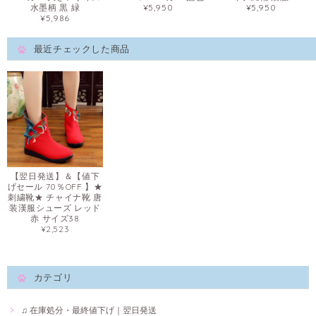
水墨柄 黒 緑
¥5,950
¥5,950
¥5,986
最近チェックした商品
【翌日発送】＆【値下
げセール 70％OFF 】★
刺繍靴★ チャイナ靴 唐
装漢服シューズ レッド
赤 サイズ38
¥2,523
カテゴリ
♫ 在庫処分・最終値下げ｜翌日発送