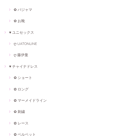
✿ パジャマ
✿ お靴
♥ ユニセックス
ღ UATONLINE
ღ 藤伊曼
♥ チャイナドレス
✿ ショート
✿ ロング
✿ マーメイドライン
✿ 刺繍
✿ レース
✿ ベルベット