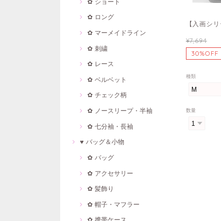
✿ ショート
✿ ロング
【入画シリ
✿ マーメイドライン
¥7,694
✿ 刺繍
30%OFF
✿ レース
種類
✿ ベルベット
✿ チェック柄
✿ ノースリープ・半袖
数量
✿ 七分袖・長袖
♥ バッグ＆小物
✿ バッグ
✿ アクセサリー
✿ 髪飾り
✿ 帽子・マフラー
✿ 携帯ケース