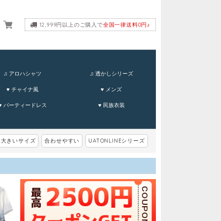
12,999円以上のご購入で
全国一律送料0円♪
ーム
♫ アロハシャツ
♫ 透かしシリーズ
♥ チャイナ風
♥ メンズ
♥ パーティードレス
♥ 民族衣装
大きいサイズ
合わせやすい
UATONLINEシリーズ