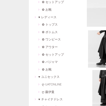
✿ セットアップ
✿ お靴
♥ レディース
✿ トップス
✿ ボトムス
✿ ワンピース
✿ アウター
✿ セットアップ
✿ パジャマ
✿ お靴
♥ ユニセックス
ღ UATONLINE
ღ 藤伊曼
♥ チャイナドレス