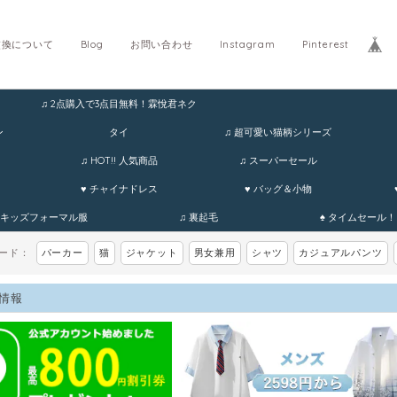
交換について
Blog
お問い合わせ
Instagram
Pinterest
♫ 2点購入で3点目無料！霖悅君ネク
ホ
ン
タイ
♫ 超可愛い猫柄シリーズ
♫ HOT!! 人気商品
♫ スーパーセール
♥ チャイナドレス
♥ バッグ＆小物
 キッズフォーマル服
♫ 裏起毛
♠ タイムセール！
ワード：
パーカー
猫
ジャケット
男女兼用
シャツ
カジュアルパンツ
情報