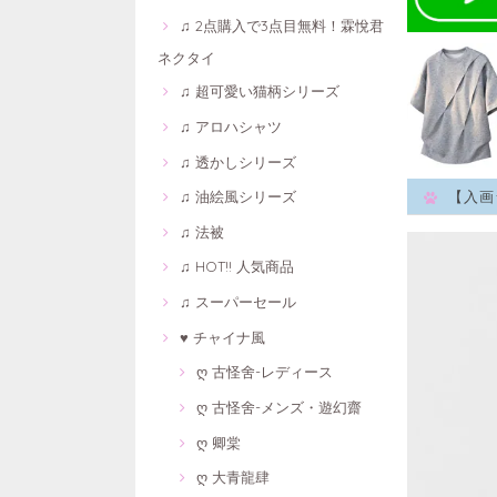
♫ 2点購入で3点目無料！霖悅君
ネクタイ
♫ 超可愛い猫柄シリーズ
♫ アロハシャツ
♫ 透かしシリーズ
♫ 油絵風シリーズ
【入画
♫ 法被
♫ HOT!! 人気商品
♫ スーパーセール
♥ チャイナ風
ღ 古怪舍-レディース
ღ 古怪舍-メンズ・遊幻齋
ღ 卿棠
ღ 大青龍肆