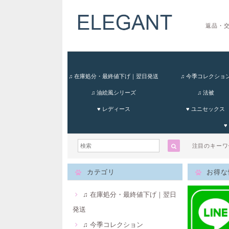
返品・
♫ 在庫処分・最終値下げ｜翌日発送
♫ 今季コレクショ
♫ 油絵風シリーズ
♫ 法被
♥ レディース
♥ ユニセックス
♥
注目のキー
カテゴリ
お得な
♫ 在庫処分・最終値下げ｜翌日
発送
♫ 今季コレクション