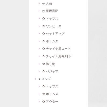
ღ 入画
ღ 塵煙雲夢
✿ トップス
✿ ワンピース
✿ セットアップ
✿ ボトムス
✿ チャイナ風コート
✿ チャイナ風靴·靴下
✿ 飾り物
✿ パジャマ
♥ メンズ
✿ トップス
✿ ボトムス
✿ アウター