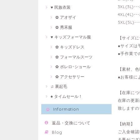
3XL(3L)
♥ 民族衣装
4XL(4L)
✿ アオザイ
5XL(5L)
✿ 秀禾服
♥ キッズフォーマル服
【サイズに
●サイズは
✿ キッズドレス
●手作業で
✿ フォーマルスーツ
✿ ボレロ･ショール
【素材、色
✿ アクセサリー
●お客様に
♫ 裏起毛
【在庫につ
♠ タイムセール！
在庫の更新
致しますの
Information
返品・交換について
【納期】
ご入金確認
Blog
る事がござ