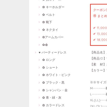
✿ キーホルダー
クーポン
✿ ベルト
🉐 ま
✿ 靴下
✔ 11,0
✿ ネクタイ
✔ 13,0
✿アームカバー
✔ 18,0
✿傘
♥ パーティードレス
【商品名】
【商品ID】9
✿ ロング
【素 材】
✿ ショート
【カラー】
✿ ホワイト・ピンク
※※サイズ
✿ ブラック・黒
M------
✿ シャンパン・金
L------
✿ 青・緑・灰
XL(LL)-
✿ カラードレス
2XL(3L)