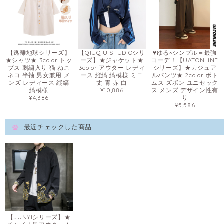
【逃離地球シリーズ】
【QIUQIU STUDIOシリ
♥ゆる×シンプル＝最強
★シャツ★ 3color トッ
ーズ】★ジャケット★
コーデ！【UATONLINE
プス 刺繍入り 猫 ねこ
3color アウター レディ
シリーズ】★カジュア
ネコ 半袖 男女兼用 メ
ース 縦縞 縞模様 ミニ
ルパンツ★ 2color ボト
ンズ レディース 縦縞
丈 青 赤 白
ムス ズボン ユニセック
縞模様
¥10,886
ス メンズ デザイン性有
¥4,386
り
¥5,586
最近チェックした商品
【JUNYIシリーズ】★