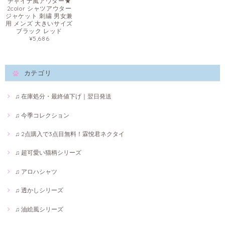
チャイナ風アウター★
2color シャツアウター
ジャケット 刺繍 男女兼
用 メンズ 大きいサイズ
ブラック レッド
¥5,686
カテゴリ
♫ 在庫処分・最終値下げ｜翌日発送
♫ 今季コレクション
♫ 2点購入で3点目無料！霖悅君ネクタイ
♫ 超可愛い猫柄シリーズ
♫ アロハシャツ
♫ 透かしシリーズ
♫ 油絵風シリーズ