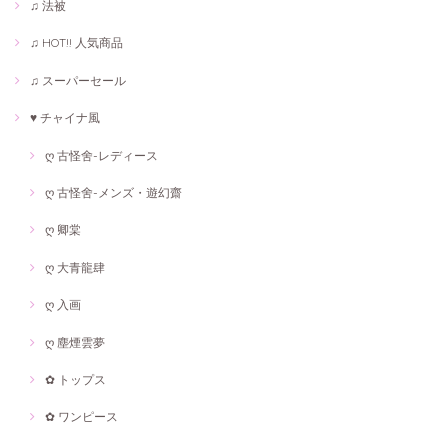
♫ 法被
♫ HOT!! 人気商品
♫ スーパーセール
♥ チャイナ風
ღ 古怪舍-レディース
ღ 古怪舍-メンズ・遊幻齋
ღ 卿棠
ღ 大青龍肆
ღ 入画
ღ 塵煙雲夢
✿ トップス
✿ ワンピース