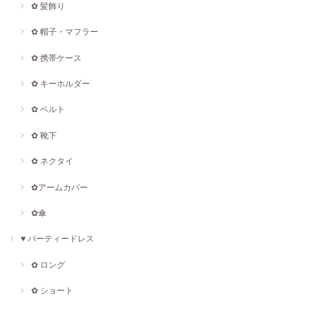
✿ 髪飾り
✿ 帽子・マフラー
✿ 携帯ケース
✿ キーホルダー
✿ ベルト
✿ 靴下
✿ ネクタイ
✿アームカバー
✿傘
♥ パーティードレス
✿ ロング
✿ ショート