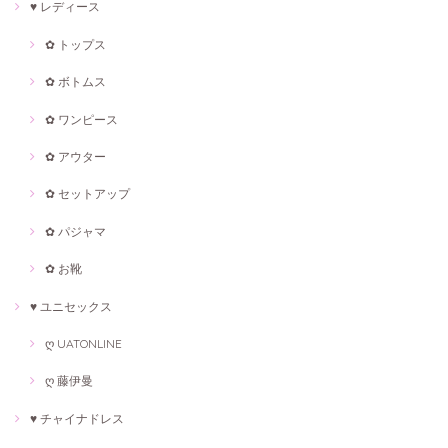
♥ レディース
✿ トップス
✿ ボトムス
✿ ワンピース
✿ アウター
✿ セットアップ
✿ パジャマ
✿ お靴
♥ ユニセックス
ღ UATONLINE
ღ 藤伊曼
♥ チャイナドレス