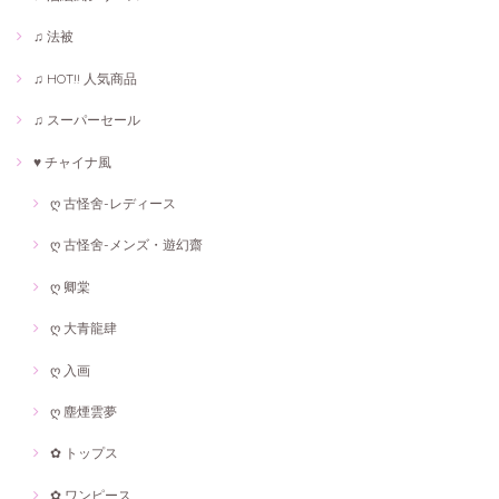
♫ 法被
♫ HOT!! 人気商品
♫ スーパーセール
♥ チャイナ風
ღ 古怪舍-レディース
ღ 古怪舍-メンズ・遊幻齋
ღ 卿棠
ღ 大青龍肆
ღ 入画
ღ 塵煙雲夢
✿ トップス
✿ ワンピース