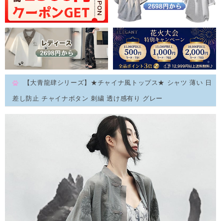
【大青龍肆シリーズ】★チャイナ風トップス★ シャツ 薄い 日
差し防止 チャイナボタン 刺繍 透け感有り グレー