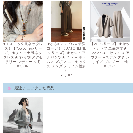
♥エスニック風ネックレ
♥ゆる×シンプル＝最強
【WSシリーズ】★セッ
ス！【Youboheシリー
コーデ！【UATONLINE
トアップ 単品注文★
ズ】★チャイナ風ネッ
シリーズ】★カジュア
2color ユニセックス ア
クレス★ 飾り物 アクセ
ルパンツ★ 2color ボト
ウターorズボン 大きい
サリー レディース 月
ムス ズボン ユニセック
サイズ ブレザー 半袖
¥2,986
ス メンズ デザイン性有
¥5,273
り
¥5,586
最近チェックした商品