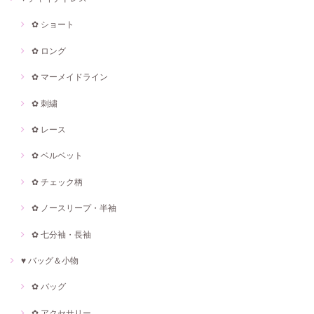
✿ ショート
✿ ロング
✿ マーメイドライン
✿ 刺繍
✿ レース
✿ ベルベット
✿ チェック柄
✿ ノースリープ・半袖
✿ 七分袖・長袖
♥ バッグ＆小物
✿ バッグ
✿ アクセサリー