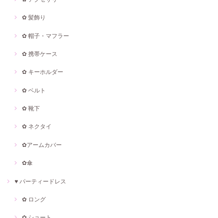
✿ 髪飾り
✿ 帽子・マフラー
✿ 携帯ケース
✿ キーホルダー
✿ ベルト
✿ 靴下
✿ ネクタイ
✿アームカバー
✿傘
♥ パーティードレス
✿ ロング
✿ ショート