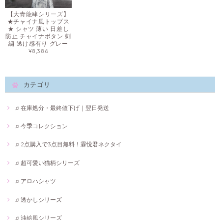
【大青龍肆シリーズ】
★チャイナ風トップス
★ シャツ 薄い 日差し
防止 チャイナボタン 刺
繍 透け感有り グレー
¥8,386
カテゴリ
♫ 在庫処分・最終値下げ｜翌日発送
♫ 今季コレクション
♫ 2点購入で3点目無料！霖悅君ネクタイ
♫ 超可愛い猫柄シリーズ
♫ アロハシャツ
♫ 透かしシリーズ
♫ 油絵風シリーズ