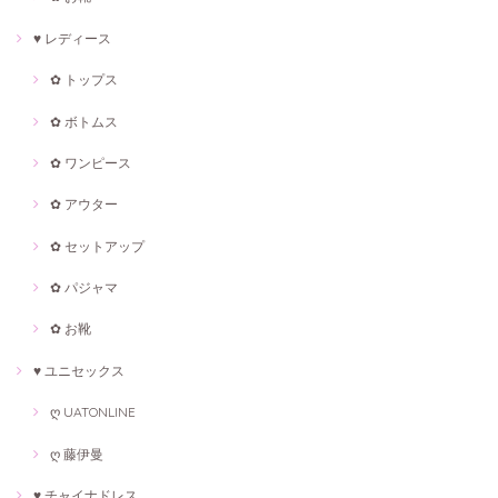
♥ レディース
✿ トップス
✿ ボトムス
✿ ワンピース
✿ アウター
✿ セットアップ
✿ パジャマ
✿ お靴
♥ ユニセックス
ღ UATONLINE
ღ 藤伊曼
♥ チャイナドレス