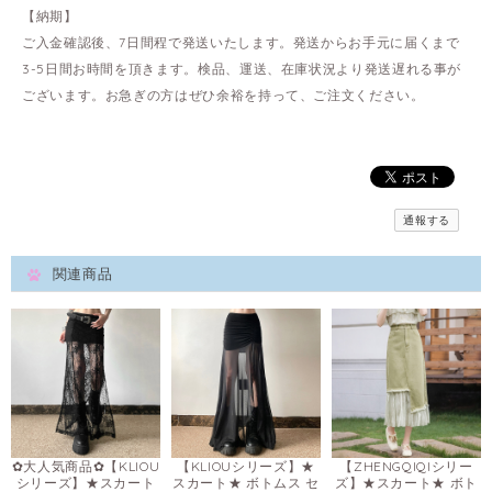
【納期】
ご入金確認後、7日間程で発送いたします。発送からお手元に届くまで
3-5日間お時間を頂きます。検品、運送、在庫状況より発送遅れる事が
ございます。お急ぎの方はぜひ余裕を持って、ご注文ください。
通報する
関連商品
✿大人気商品✿【KLIOU
【KLIOUシリーズ】★
【ZHENGQIQIシリー
シリーズ】★スカート
スカート★ ボトムス セ
ズ】★スカート★ ボト