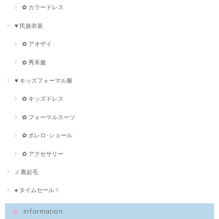
✿ カラードレス
♥ 民族衣装
✿ アオザイ
✿ 秀禾服
♥ キッズフォーマル服
✿ キッズドレス
✿ フォーマルスーツ
✿ ボレロ･ショール
✿ アクセサリー
♫ 裏起毛
♠ タイムセール！
Information