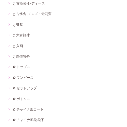
ღ 古怪舍-レディース
ღ 古怪舍-メンズ・遊幻齋
ღ 卿棠
ღ 大青龍肆
ღ 入画
ღ 塵煙雲夢
✿ トップス
✿ ワンピース
✿ セットアップ
✿ ボトムス
✿ チャイナ風コート
✿ チャイナ風靴·靴下