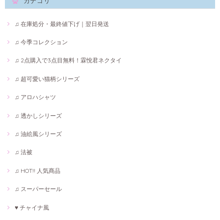
カテゴリ
♫ 在庫処分・最終値下げ｜翌日発送
♫ 今季コレクション
♫ 2点購入で3点目無料！霖悅君ネクタイ
♫ 超可愛い猫柄シリーズ
♫ アロハシャツ
♫ 透かしシリーズ
♫ 油絵風シリーズ
♫ 法被
♫ HOT!! 人気商品
♫ スーパーセール
♥ チャイナ風