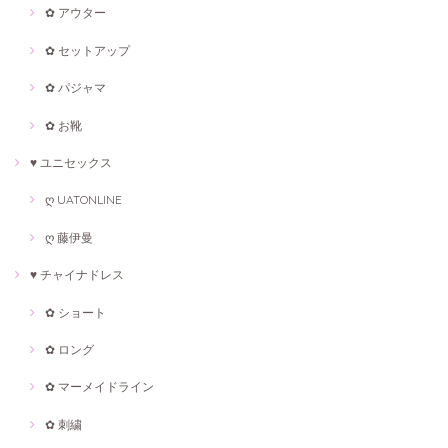
✿ アウター
✿ セットアップ
✿ パジャマ
✿ お靴
♥ ユニセックス
ღ UATONLINE
ღ 藤伊曼
♥ チャイナドレス
✿ ショート
✿ ロング
✿ マーメイドライン
✿ 刺繍