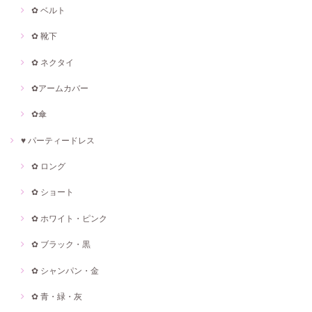
✿ ベルト
✿ 靴下
✿ ネクタイ
✿アームカバー
✿傘
♥ パーティードレス
✿ ロング
✿ ショート
✿ ホワイト・ピンク
✿ ブラック・黒
✿ シャンパン・金
✿ 青・緑・灰