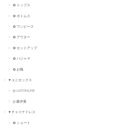
✿ トップス
✿ ボトムス
✿ ワンピース
✿ アウター
✿ セットアップ
✿ パジャマ
✿ お靴
♥ ユニセックス
ღ UATONLINE
ღ 藤伊曼
♥ チャイナドレス
✿ ショート