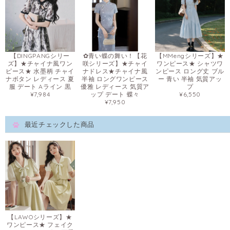
【DINGPANGシリー
✿青い蝶の舞い！【花
【MMengシリーズ】★
ズ】★チャイナ風ワン
咲シリーズ】★チャイ
ワンピース★ シャツワ
ピース★ 水墨柄 チャイ
ナドレス★チャイナ風
ンピース ロング丈 ブル
ナボタン レディース 夏
半袖 ロングワンピース
ー 青い 半袖 気質アッ
服 デート Aライン 黒
優雅 レディース 気質ア
プ
¥7,984
ップ デート 蝶々
¥6,550
¥7,950
最近チェックした商品
【LAWOシリーズ】★
ワンピース★ フェイク