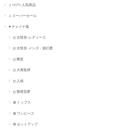
♫ HOT!! 人気商品
♫ スーパーセール
♥ チャイナ風
ღ 古怪舍-レディース
ღ 古怪舍-メンズ・遊幻齋
ღ 卿棠
ღ 大青龍肆
ღ 入画
ღ 塵煙雲夢
✿ トップス
✿ ワンピース
✿ セットアップ