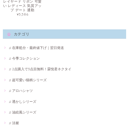
レイヤード リボン 可愛
い レディース 気質アッ
プ デート 通勤
¥5,586
カテゴリ
♫ 在庫処分・最終値下げ｜翌日発送
♫ 今季コレクション
♫ 2点購入で3点目無料！霖悅君ネクタイ
♫ 超可愛い猫柄シリーズ
♫ アロハシャツ
♫ 透かしシリーズ
♫ 油絵風シリーズ
♫ 法被