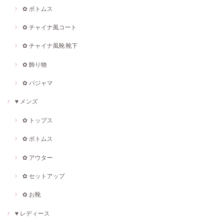
✿ ボトムス
✿ チャイナ風コート
✿ チャイナ風靴·靴下
✿ 飾り物
✿ パジャマ
♥ メンズ
✿ トップス
✿ ボトムス
✿ アウター
✿ セットアップ
✿ お靴
♥ レディース