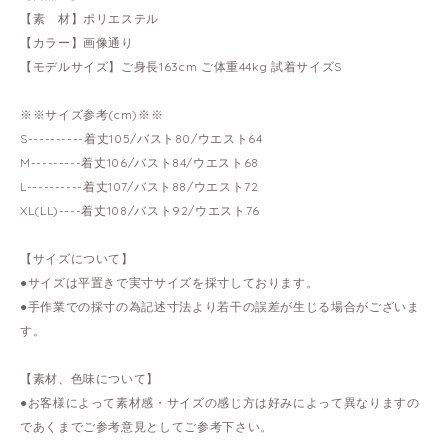
【素 材】ポリエステル
【カラー】画像通り
【モデルサイズ】ご身長163cm ご体重44kg 試着サイズS
※※サイズ参考(cm)※※
S----------着丈105/バスト80/ウエスト64
M---------着丈106/バスト84/ウエスト68
L----------着丈107/バスト88/ウエスト72
XL(LL)----着丈108/バスト92/ウエスト76
【サイズについて】
●サイズは平置きで実寸サイズを採寸しております。
●手作業での採寸の為記述寸法より若干の誤差が生じる場合がございま
す。
【素材、色味について】
●お客様によって素材感・サイズの感じ方は好みによって異なりますの
であくまでご参考意見としてご参考下さい。