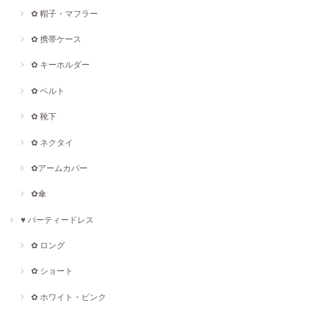
✿ 帽子・マフラー
✿ 携帯ケース
✿ キーホルダー
✿ ベルト
✿ 靴下
✿ ネクタイ
✿アームカバー
✿傘
♥ パーティードレス
✿ ロング
✿ ショート
✿ ホワイト・ピンク