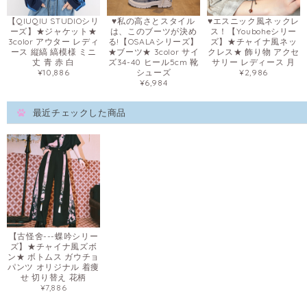
【QIUQIU STUDIOシリ
♥私の高さとスタイル
♥エスニック風ネックレ
ーズ】★ジャケット★
は、このブーツが決め
ス！【Youboheシリー
3color アウター レディ
る!【OSALAシリーズ】
ズ】★チャイナ風ネッ
ース 縦縞 縞模様 ミニ
★ブーツ★ 3color サイ
クレス★ 飾り物 アクセ
丈 青 赤 白
ズ34-40 ヒール5cm 靴
サリー レディース 月
¥10,886
シューズ
¥2,986
¥6,984
最近チェックした商品
【古怪舍---蝶吟シリー
ズ】★チャイナ風ズボ
ン★ ボトムス ガウチョ
パンツ オリジナル 着痩
せ 切り替え 花柄
¥7,886