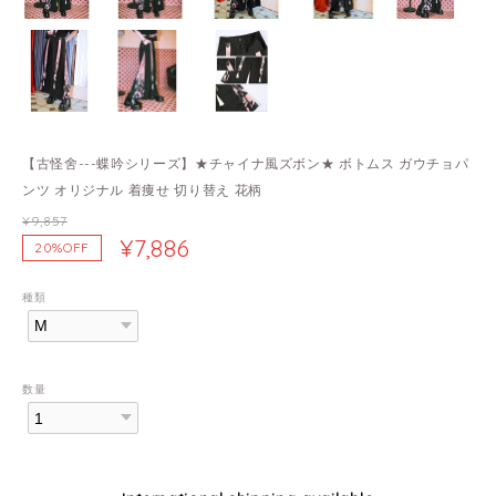
【古怪舍---蝶吟シリーズ】★チャイナ風ズボン★ ボトムス ガウチョパ
ンツ オリジナル 着痩せ 切り替え 花柄
¥9,857
¥7,886
20%OFF
種類
数量