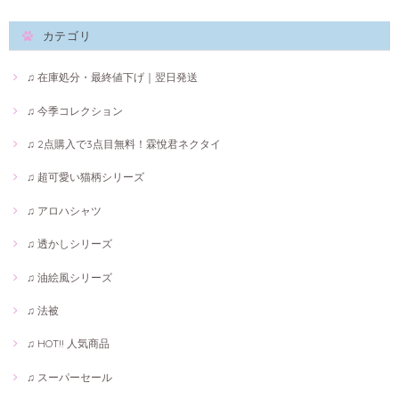
カテゴリ
♫ 在庫処分・最終値下げ｜翌日発送
♫ 今季コレクション
♫ 2点購入で3点目無料！霖悅君ネクタイ
♫ 超可愛い猫柄シリーズ
♫ アロハシャツ
♫ 透かしシリーズ
♫ 油絵風シリーズ
♫ 法被
♫ HOT!! 人気商品
♫ スーパーセール