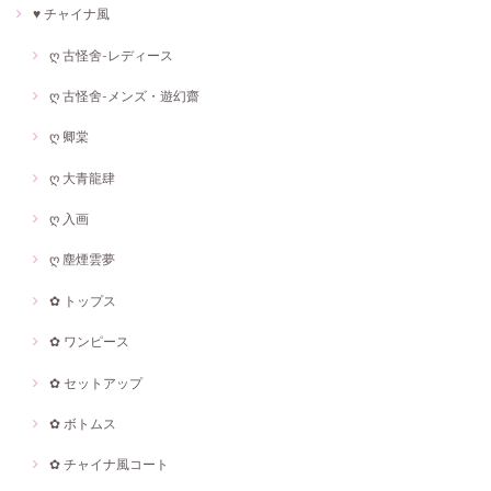
♥ チャイナ風
ღ 古怪舍-レディース
ღ 古怪舍-メンズ・遊幻齋
ღ 卿棠
ღ 大青龍肆
ღ 入画
ღ 塵煙雲夢
✿ トップス
✿ ワンピース
✿ セットアップ
✿ ボトムス
✿ チャイナ風コート