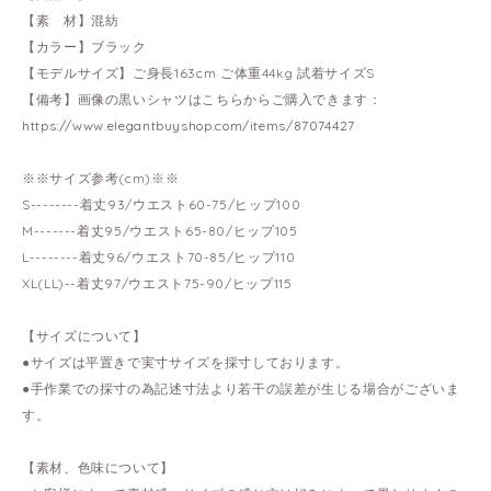
【素 材】混紡
【カラー】ブラック
【モデルサイズ】ご身長163cm ご体重44kg 試着サイズS
【備考】画像の黒いシャツはこちらからご購入できます：
https://www.elegantbuyshop.com/items/87074427
※※サイズ参考(cm)※※
S--------着丈93/ウエスト60-75/ヒップ100
M-------着丈95/ウエスト65-80/ヒップ105
L--------着丈96/ウエスト70-85/ヒップ110
XL(LL)--着丈97/ウエスト75-90/ヒップ115
【サイズについて】
●サイズは平置きで実寸サイズを採寸しております。
●手作業での採寸の為記述寸法より若干の誤差が生じる場合がございま
す。
【素材、色味について】