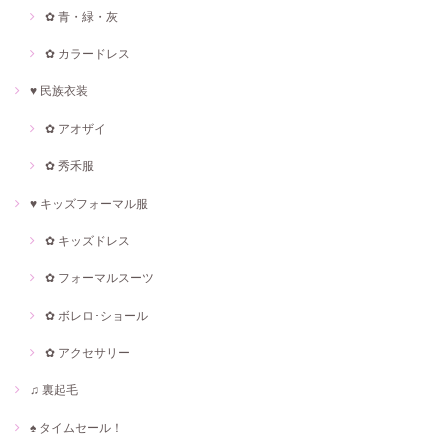
✿ 青・緑・灰
✿ カラードレス
♥ 民族衣装
✿ アオザイ
✿ 秀禾服
♥ キッズフォーマル服
✿ キッズドレス
✿ フォーマルスーツ
✿ ボレロ･ショール
✿ アクセサリー
♫ 裏起毛
♠ タイムセール！