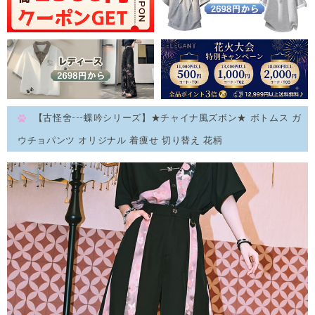
【古怪舍---蝶吟シリーズ】★チャイナ風ズボン★ ボトムス ガ
ウチョパンツ オリジナル 着痩せ 切り替え 花柄