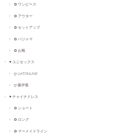
✿ ワンピース
✿ アウター
✿ セットアップ
✿ パジャマ
✿ お靴
♥ ユニセックス
ღ UATONLINE
ღ 藤伊曼
♥ チャイナドレス
✿ ショート
✿ ロング
✿ マーメイドライン