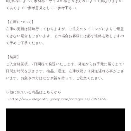
●お客様によって素材感・サイズの感じ方は好みによって異なりますの
であくまでご参考意見としてご参考下さい。
【在庫について】
在庫の更新は随時行っておりますが、ご注文のタイミングによりご用意
できない場合もございます。その場合お客様には必ず連絡を致しますの
で予めご了承ください。
【納期】
ご入金確認後、7日間程で発送いたします。発送からお手元に届くまで3
日間お時間を頂きます。検品、運送、在庫状況より発送遅れる事がござ
います。お急ぎの方はぜひ余裕を持って、ご注文ください。
♡他に似ている商品はこちらから
→
https://www.elegantbuyshop.com/categories/2893456