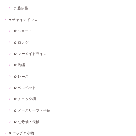
ღ 藤伊曼
♥ チャイナドレス
✿ ショート
✿ ロング
✿ マーメイドライン
✿ 刺繍
✿ レース
✿ ベルベット
✿ チェック柄
✿ ノースリープ・半袖
✿ 七分袖・長袖
♥ バッグ＆小物