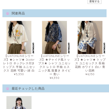
通報する
関連商品
【UATONLINEシリー
【UATONLINEシリー
【UATONLINEシリー
ズ】★シャツ★ 2color
ズ】★チャイナ風トッ
ズ】★シャツ★ トップ
レトロ ネックレス付き
プス★ シャツ ユニセッ
ス ユニセックス 長袖
トップス 半袖 ユニセッ
クス レトロ 半袖 エス
花柄 ホワイト 白い 青
クス 花柄 可愛い 緑 白
ニック風 落書き ネイビ
い花柄
¥5,350
ー 青い
¥6,150
¥4,350
最近チェックした商品