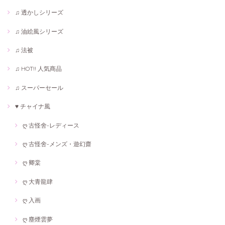
♫ 透かしシリーズ
♫ 油絵風シリーズ
♫ 法被
♫ HOT!! 人気商品
♫ スーパーセール
♥ チャイナ風
ღ 古怪舍-レディース
ღ 古怪舍-メンズ・遊幻齋
ღ 卿棠
ღ 大青龍肆
ღ 入画
ღ 塵煙雲夢