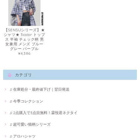
【SENSUシリーズ】★
シャツ★ 3color トップ
ス 半袖 チェック柄 男
女兼用 メンズ ブルー
グレー パープル
¥4,386
カテゴリ
♫ 在庫処分・最終値下げ｜翌日発送
♫ 今季コレクション
♫ 2点購入で3点目無料！霖悅君ネクタイ
♫ 超可愛い猫柄シリーズ
♫ アロハシャツ