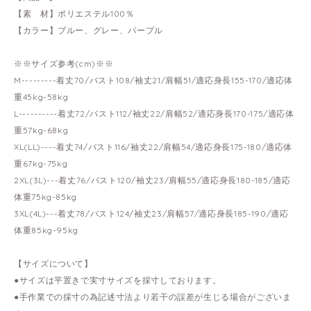
【素 材】ポリエステル100％
【カラー】ブルー、グレー、パープル
※※サイズ参考(cm)※※
M---------着丈70/バスト108/袖丈21/肩幅51/適応身長155-170/適応体
重45kg-58kg
L----------着丈72/バスト112/袖丈22/肩幅52/適応身長170-175/適応体
重57kg-68kg
XL(LL)----着丈74/バスト116/袖丈22/肩幅54/適応身長175-180/適応体
重67kg-75kg
2XL(3L)---着丈76/バスト120/袖丈23/肩幅55/適応身長180-185/適応
体重75kg-85kg
3XL(4L)---着丈78/バスト124/袖丈23/肩幅57/適応身長185-190/適応
体重85kg-95kg
【サイズについて】
●サイズは平置きで実寸サイズを採寸しております。
●手作業での採寸の為記述寸法より若干の誤差が生じる場合がございま