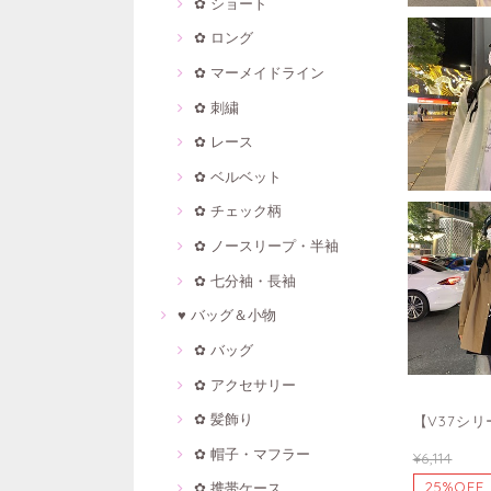
✿ ショート
✿ ロング
✿ マーメイドライン
✿ 刺繍
✿ レース
✿ ベルベット
✿ チェック柄
✿ ノースリープ・半袖
✿ 七分袖・長袖
♥ バッグ＆小物
✿ バッグ
✿ アクセサリー
✿ 髪飾り
【V37シリ
✿ 帽子・マフラー
¥6,114
25%OFF
✿ 携帯ケース