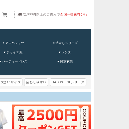
12,999円以上のご購入で
全国一律送料0円♪
ーム
♫ アロハシャツ
♫ 透かしシリーズ
♥ チャイナ風
♥ メンズ
♥ パーティードレス
♥ 民族衣装
大きいサイズ
合わせやすい
UATONLINEシリーズ