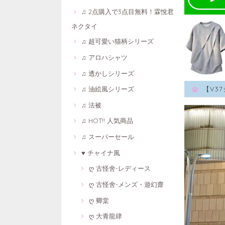
♫ 2点購入で3点目無料！霖悅君
ネクタイ
♫ 超可愛い猫柄シリーズ
♫ アロハシャツ
♫ 透かしシリーズ
♫ 油絵風シリーズ
【V3
♫ 法被
♫ HOT!! 人気商品
♫ スーパーセール
♥ チャイナ風
ღ 古怪舍-レディース
ღ 古怪舍-メンズ・遊幻齋
ღ 卿棠
ღ 大青龍肆