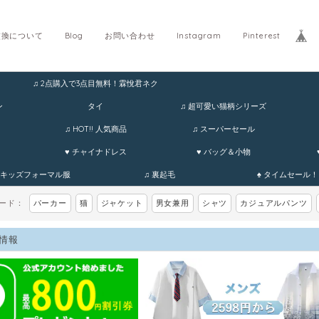
交換について
Blog
お問い合わせ
Instagram
Pinterest
♫ 2点購入で3点目無料！霖悅君ネク
ホ
ン
タイ
♫ 超可愛い猫柄シリーズ
♫ HOT!! 人気商品
♫ スーパーセール
♥ チャイナドレス
♥ バッグ＆小物
 キッズフォーマル服
♫ 裏起毛
♠ タイムセール！
ワード：
パーカー
猫
ジャケット
男女兼用
シャツ
カジュアルパンツ
情報