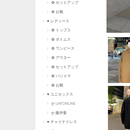
✿ セットアップ
✿ お靴
♥ レディース
✿ トップス
✿ ボトムス
✿ ワンピース
✿ アウター
✿ セットアップ
✿ パジャマ
✿ お靴
♥ ユニセックス
ღ UATONLINE
ღ 藤伊曼
♥ チャイナドレス