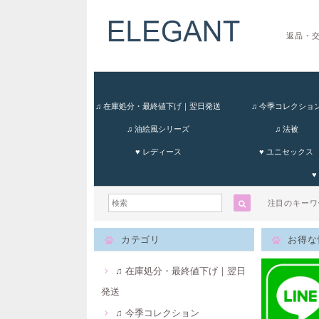
返品・
♫ 在庫処分・最終値下げ｜翌日発送
♫ 今季コレクショ
♫ 油絵風シリーズ
♫ 法被
♥ レディース
♥ ユニセックス
♥
注目のキー
カテゴリ
お得な
♫ 在庫処分・最終値下げ｜翌日
発送
♫ 今季コレクション