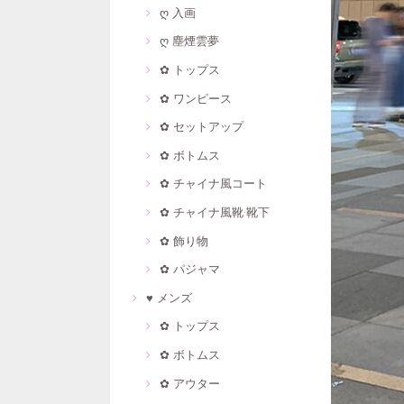
ღ 入画
ღ 塵煙雲夢
✿ トップス
✿ ワンピース
✿ セットアップ
✿ ボトムス
✿ チャイナ風コート
✿ チャイナ風靴·靴下
✿ 飾り物
✿ パジャマ
♥ メンズ
✿ トップス
✿ ボトムス
✿ アウター