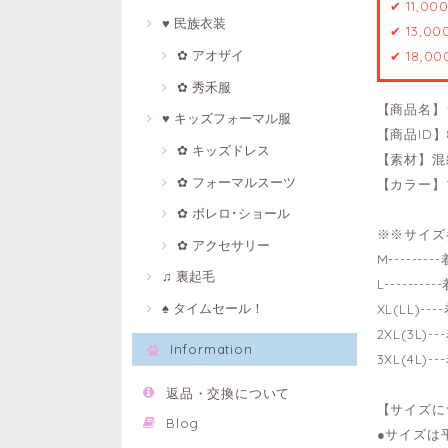
✔ 11,0
♥ 民族衣装
✔ 13,0
✿ アオザイ
✔ 18,0
✿ 秀禾服
【商品名】
♥ キッズフォーマル服
【商品ID】8
✿ キッズドレス
【素材】混
✿ フォーマルスーツ
【カラー】
✿ ボレロ･ショール
※※サイズ
✿ アクセサリー
M------
♫ 裏起毛
L-------
♠ タイムセール！
XL(LL)-
2XL(3L)
Information
3XL(4L)
返品・交換について
【サイズに
Blog
●サイズは