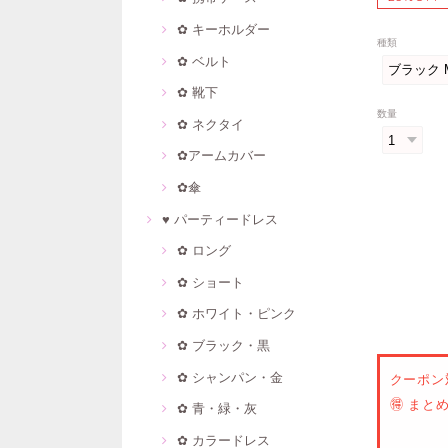
✿ キーホルダー
種類
✿ ベルト
✿ 靴下
数量
✿ ネクタイ
✿アームカバー
✿傘
♥ パーティードレス
✿ ロング
✿ ショート
✿ ホワイト・ピンク
✿ ブラック・黒
✿ シャンパン・金
クーポン
🉐 ま
✿ 青・緑・灰
✿ カラードレス