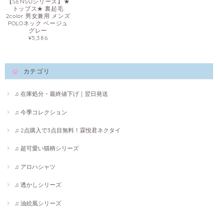
【SENSUシリーズ】★
トップス★ 裏起毛
2color 男女兼用 メンズ
POLOネック ベージュ
グレー
¥5,386
カテゴリ
♫ 在庫処分・最終値下げ｜翌日発送
♫ 今季コレクション
♫ 2点購入で3点目無料！霖悅君ネクタイ
♫ 超可愛い猫柄シリーズ
♫ アロハシャツ
♫ 透かしシリーズ
♫ 油絵風シリーズ