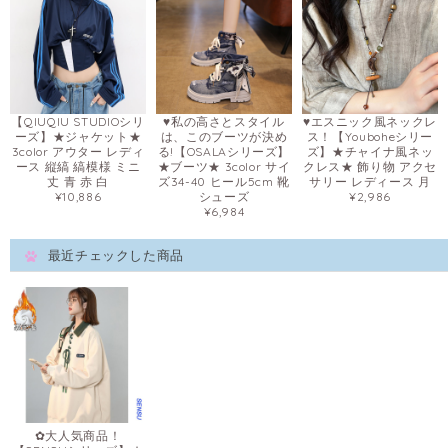
【QIUQIU STUDIOシリ
♥私の高さとスタイル
♥エスニック風ネックレ
ーズ】★ジャケット★
は、このブーツが決め
ス！【Youboheシリー
3color アウター レディ
る!【OSALAシリーズ】
ズ】★チャイナ風ネッ
ース 縦縞 縞模様 ミニ
★ブーツ★ 3color サイ
クレス★ 飾り物 アクセ
丈 青 赤 白
ズ34-40 ヒール5cm 靴
サリー レディース 月
¥10,886
シューズ
¥2,986
¥6,984
最近チェックした商品
✿大人気商品！