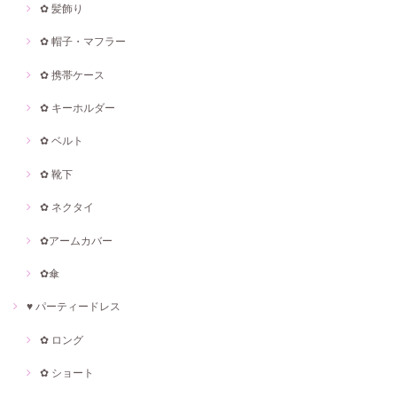
✿ 髪飾り
✿ 帽子・マフラー
✿ 携帯ケース
✿ キーホルダー
✿ ベルト
✿ 靴下
✿ ネクタイ
✿アームカバー
✿傘
♥ パーティードレス
✿ ロング
✿ ショート