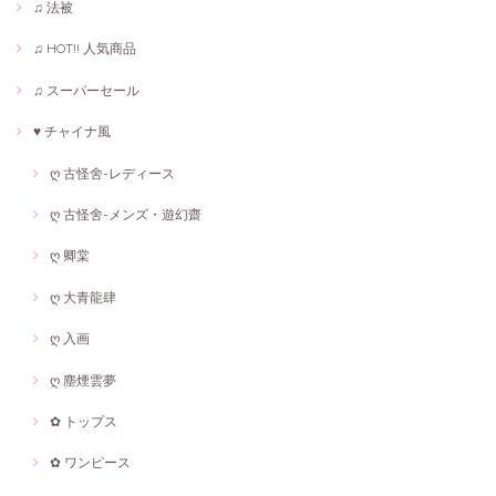
♫ 法被
♫ HOT!! 人気商品
♫ スーパーセール
♥ チャイナ風
ღ 古怪舍-レディース
ღ 古怪舍-メンズ・遊幻齋
ღ 卿棠
ღ 大青龍肆
ღ 入画
ღ 塵煙雲夢
✿ トップス
✿ ワンピース