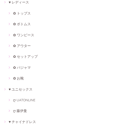
♥ レディース
✿ トップス
✿ ボトムス
✿ ワンピース
✿ アウター
✿ セットアップ
✿ パジャマ
✿ お靴
♥ ユニセックス
ღ UATONLINE
ღ 藤伊曼
♥ チャイナドレス