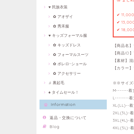
♥ 民族衣装
✔ 11,0
✿ アオザイ
✔ 13,0
✿ 秀禾服
✔ 18,0
♥ キッズフォーマル服
✿ キッズドレス
【商品名】
【商品ID】7
✿ フォーマルスーツ
【素材】混
✿ ボレロ･ショール
【カラー】
✿ アクセサリー
♫ 裏起毛
※※サイズ
M------
♠ タイムセール！
L------
Information
XL(LL)-
2XL(3L)
返品・交換について
3XL(4L)
Blog
4XL(5L)