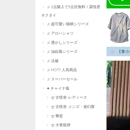
♫ 2点購入で3点目無料！霖悅君
ネクタイ
♫ 超可愛い猫柄シリーズ
♫ アロハシャツ
♫ 透かしシリーズ
♫ 油絵風シリーズ
【董小
♫ 法被
♫ HOT!! 人気商品
♫ スーパーセール
♥ チャイナ風
ღ 古怪舍-レディース
ღ 古怪舍-メンズ・遊幻齋
ღ 卿棠
ღ 大青龍肆