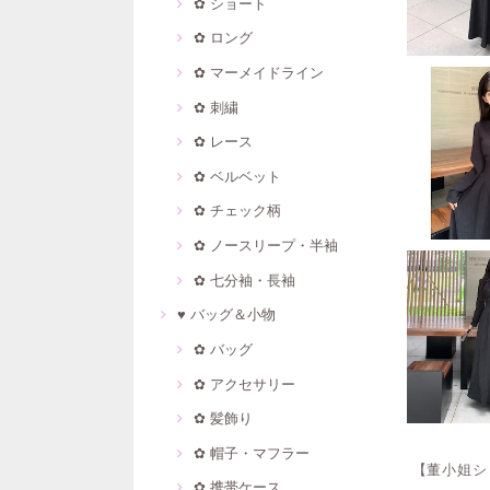
✿ ショート
✿ ロング
✿ マーメイドライン
✿ 刺繍
✿ レース
✿ ベルベット
✿ チェック柄
✿ ノースリープ・半袖
✿ 七分袖・長袖
♥ バッグ＆小物
✿ バッグ
✿ アクセサリー
✿ 髪飾り
✿ 帽子・マフラー
【董小姐シ
✿ 携帯ケース