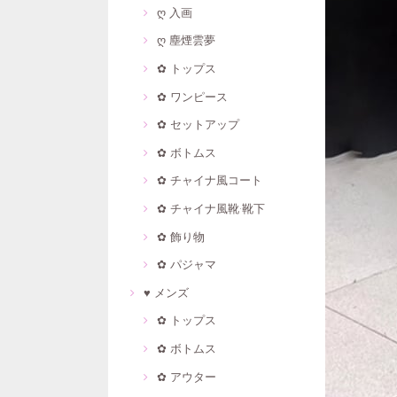
ღ 入画
ღ 塵煙雲夢
✿ トップス
✿ ワンピース
✿ セットアップ
✿ ボトムス
✿ チャイナ風コート
✿ チャイナ風靴·靴下
✿ 飾り物
✿ パジャマ
♥ メンズ
✿ トップス
✿ ボトムス
✿ アウター