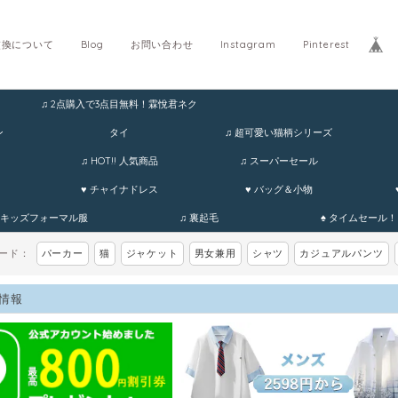
交換について
Blog
お問い合わせ
Instagram
Pinterest
♫ 2点購入で3点目無料！霖悅君ネク
ホ
ン
タイ
♫ 超可愛い猫柄シリーズ
♫ HOT!! 人気商品
♫ スーパーセール
♥ チャイナドレス
♥ バッグ＆小物
 キッズフォーマル服
♫ 裏起毛
♠ タイムセール！
ワード：
パーカー
猫
ジャケット
男女兼用
シャツ
カジュアルパンツ
情報