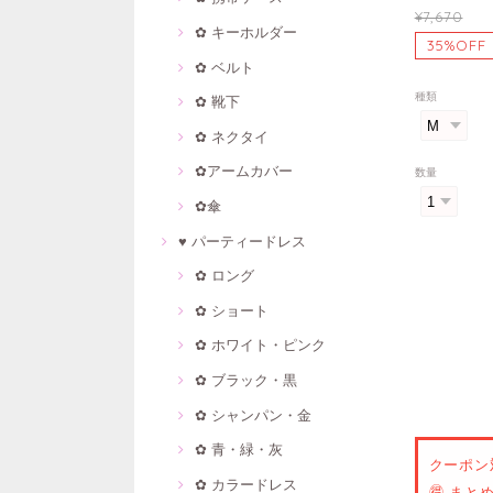
¥7,670
✿ キーホルダー
35%OFF
✿ ベルト
種類
✿ 靴下
✿ ネクタイ
✿アームカバー
数量
✿傘
♥ パーティードレス
✿ ロング
✿ ショート
✿ ホワイト・ピンク
✿ ブラック・黒
✿ シャンパン・金
✿ 青・緑・灰
クーポン
✿ カラードレス
🉐 ま