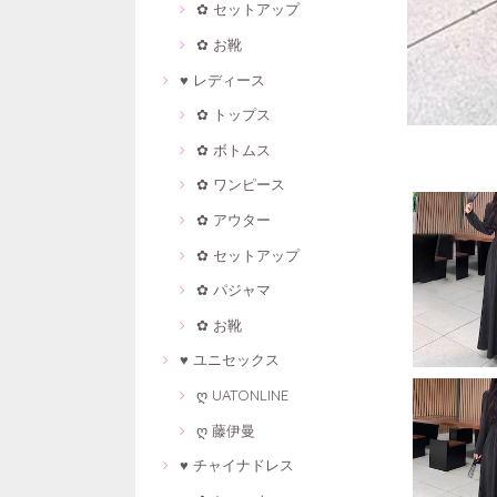
✿ セットアップ
✿ お靴
♥ レディース
✿ トップス
✿ ボトムス
✿ ワンピース
✿ アウター
✿ セットアップ
✿ パジャマ
✿ お靴
♥ ユニセックス
ღ UATONLINE
ღ 藤伊曼
♥ チャイナドレス