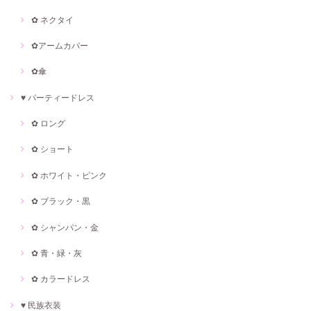
✿ ネクタイ
✿アームカバー
✿傘
♥ パーティードレス
✿ ロング
✿ ショート
✿ ホワイト・ピンク
✿ ブラック・黒
✿ シャンパン・金
✿ 青・緑・灰
✿ カラードレス
♥ 民族衣装