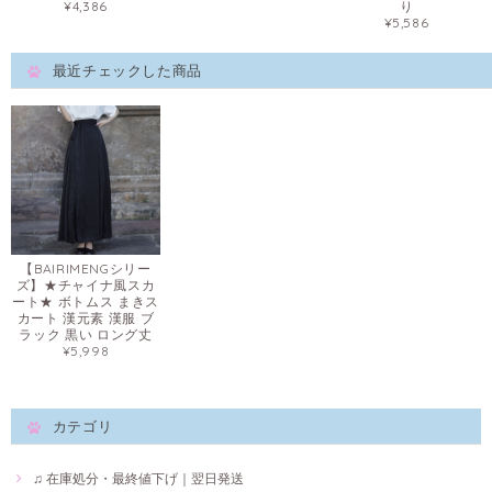
¥4,386
り
¥5,586
最近チェックした商品
【BAIRIMENGシリー
ズ】★チャイナ風スカ
ート★ ボトムス まきス
カート 漢元素 漢服 ブ
ラック 黒い ロング丈
¥5,998
カテゴリ
♫ 在庫処分・最終値下げ｜翌日発送