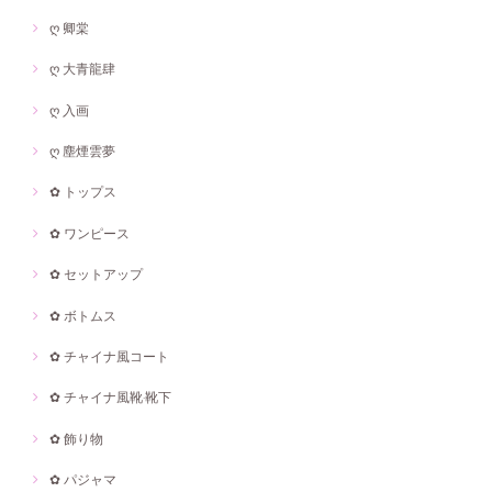
ღ 卿棠
ღ 大青龍肆
ღ 入画
ღ 塵煙雲夢
✿ トップス
✿ ワンピース
✿ セットアップ
✿ ボトムス
✿ チャイナ風コート
✿ チャイナ風靴·靴下
✿ 飾り物
✿ パジャマ