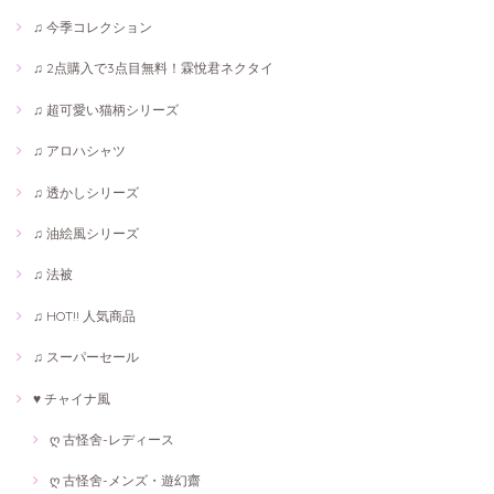
♫ 今季コレクション
♫ 2点購入で3点目無料！霖悅君ネクタイ
♫ 超可愛い猫柄シリーズ
♫ アロハシャツ
♫ 透かしシリーズ
♫ 油絵風シリーズ
♫ 法被
♫ HOT!! 人気商品
♫ スーパーセール
♥ チャイナ風
ღ 古怪舍-レディース
ღ 古怪舍-メンズ・遊幻齋