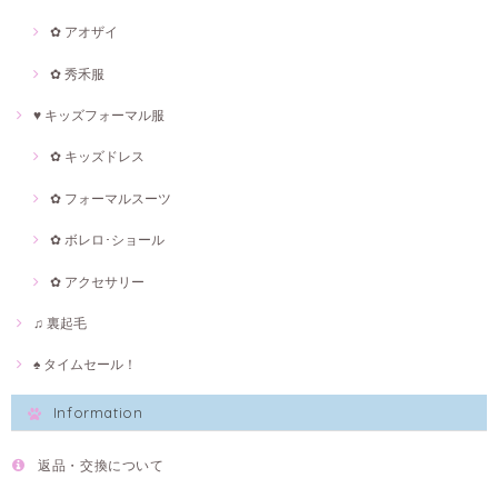
✿ アオザイ
✿ 秀禾服
♥ キッズフォーマル服
✿ キッズドレス
✿ フォーマルスーツ
✿ ボレロ･ショール
✿ アクセサリー
♫ 裏起毛
♠ タイムセール！
Information
返品・交換について