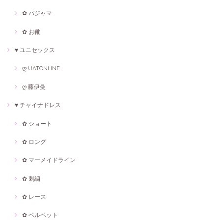
✿ パジャマ
✿ お靴
♥ ユニセックス
ღ UATONLINE
ღ 藤伊曼
♥ チャイナドレス
✿ ショート
✿ ロング
✿ マーメイドライン
✿ 刺繍
✿ レース
✿ ベルベット