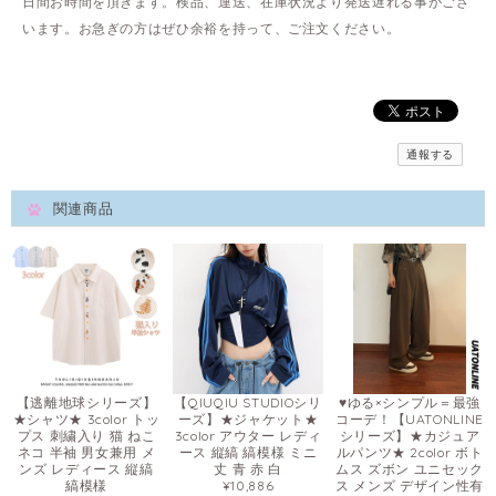
日間お時間を頂きます。検品、運送、在庫状況より発送遅れる事がござ
います。お急ぎの方はぜひ余裕を持って、ご注文ください。
通報する
関連商品
【逃離地球シリーズ】
【QIUQIU STUDIOシリ
♥ゆる×シンプル＝最強
★シャツ★ 3color トッ
ーズ】★ジャケット★
コーデ！【UATONLINE
プス 刺繍入り 猫 ねこ
3color アウター レディ
シリーズ】★カジュア
ネコ 半袖 男女兼用 メ
ース 縦縞 縞模様 ミニ
ルパンツ★ 2color ボト
ンズ レディース 縦縞
丈 青 赤 白
ムス ズボン ユニセック
縞模様
¥10,886
ス メンズ デザイン性有