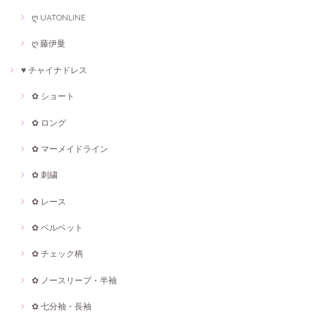
ღ UATONLINE
ღ 藤伊曼
♥ チャイナドレス
✿ ショート
✿ ロング
✿ マーメイドライン
✿ 刺繍
✿ レース
✿ ベルベット
✿ チェック柄
✿ ノースリープ・半袖
✿ 七分袖・長袖