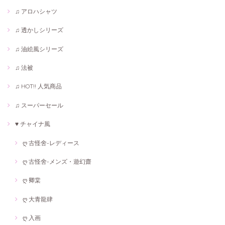
♫ アロハシャツ
♫ 透かしシリーズ
♫ 油絵風シリーズ
♫ 法被
♫ HOT!! 人気商品
♫ スーパーセール
♥ チャイナ風
ღ 古怪舍-レディース
ღ 古怪舍-メンズ・遊幻齋
ღ 卿棠
ღ 大青龍肆
ღ 入画