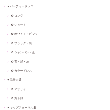
♥ パーティードレス
✿ ロング
✿ ショート
✿ ホワイト・ピンク
✿ ブラック・黒
✿ シャンパン・金
✿ 青・緑・灰
✿ カラードレス
♥ 民族衣装
✿ アオザイ
✿ 秀禾服
♥ キッズフォーマル服