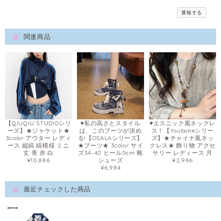
通報する
関連商品
【QIUQIU STUDIOシリ
♥私の高さとスタイル
♥エスニック風ネックレ
ーズ】★ジャケット★
は、このブーツが決め
ス！【Youboheシリー
3color アウター レディ
る!【OSALAシリーズ】
ズ】★チャイナ風ネッ
ース 縦縞 縞模様 ミニ
★ブーツ★ 3color サイ
クレス★ 飾り物 アクセ
丈 青 赤 白
ズ34-40 ヒール5cm 靴
サリー レディース 月
¥10,886
シューズ
¥2,986
¥6,984
最近チェックした商品