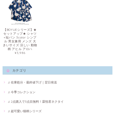
【BOYUEシリーズ】★
セットアップ★ シャツ
+短パン 3color シンプ
ル 男女兼用 メンズ 大
きいサイズ 涼しい 動物
柄 アヒル アロハ
¥3,986
カテゴリ
♫ 在庫処分・最終値下げ｜翌日発送
♫ 今季コレクション
♫ 2点購入で3点目無料！霖悅君ネクタイ
♫ 超可愛い猫柄シリーズ