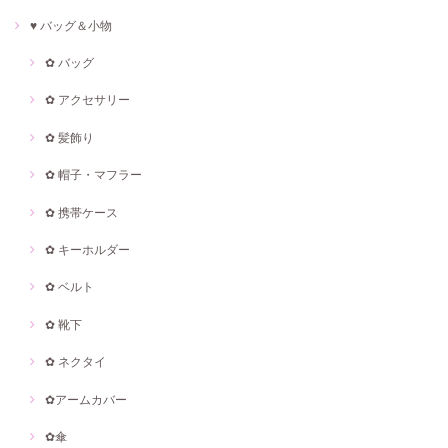
♥ バッグ＆小物
✿ バッグ
✿ アクセサリー
✿ 髪飾り
✿ 帽子・マフラー
✿ 携帯ケース
✿ キーホルダー
✿ ベルト
✿ 靴下
✿ ネクタイ
✿アームカバー
✿傘