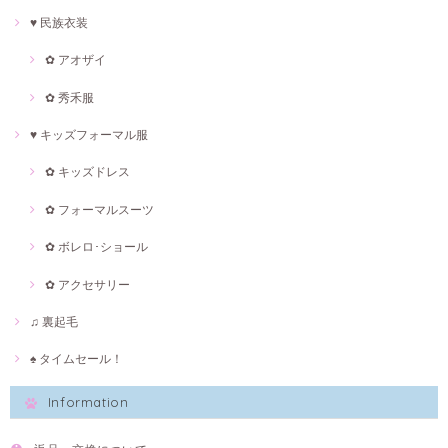
♥ 民族衣装
✿ アオザイ
✿ 秀禾服
♥ キッズフォーマル服
✿ キッズドレス
✿ フォーマルスーツ
✿ ボレロ･ショール
✿ アクセサリー
♫ 裏起毛
♠ タイムセール！
Information