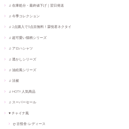
♫ 在庫処分・最終値下げ｜翌日発送
♫ 今季コレクション
♫ 2点購入で3点目無料！霖悅君ネクタイ
♫ 超可愛い猫柄シリーズ
♫ アロハシャツ
♫ 透かしシリーズ
♫ 油絵風シリーズ
♫ 法被
♫ HOT!! 人気商品
♫ スーパーセール
♥ チャイナ風
ღ 古怪舍-レディース