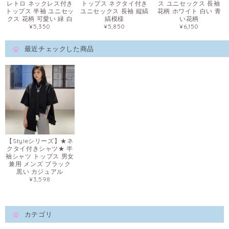
レトロ ネックレス付き
トップス ネクタイ付き
ス ユニセックス 長袖
トップス 半袖 ユニセッ
ユニセックス 長袖 縦縞
花柄 ホワイト 白い 青
クス 花柄 可愛い 緑 白
縞模様
い花柄
¥5,350
¥5,850
¥6,150
最近チェックした商品
【Styleシリーズ】★ネ
クタイ付きシャツ★ 半
袖シャツ トップス 男女
兼用 メンズ ブラック
黒い カジュアル
¥3,598
カテゴリ