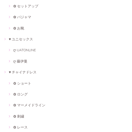
✿ セットアップ
✿ パジャマ
✿ お靴
♥ ユニセックス
ღ UATONLINE
ღ 藤伊曼
♥ チャイナドレス
✿ ショート
✿ ロング
✿ マーメイドライン
✿ 刺繍
✿ レース