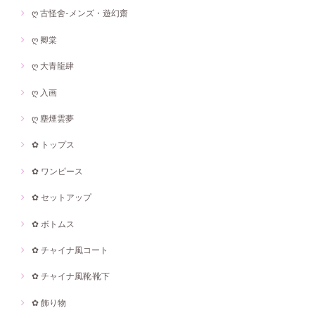
ღ 古怪舍-メンズ・遊幻齋
ღ 卿棠
ღ 大青龍肆
ღ 入画
ღ 塵煙雲夢
✿ トップス
✿ ワンピース
✿ セットアップ
✿ ボトムス
✿ チャイナ風コート
✿ チャイナ風靴·靴下
✿ 飾り物