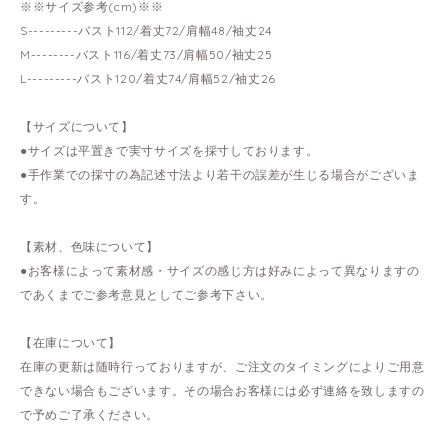
※※サイズ参考(cm)※※
S---------バスト112/着丈72/肩幅48/袖丈24
M--------バスト116/着丈73/肩幅50/袖丈25
L---------バスト120/着丈74/肩幅52/袖丈26
【サイズについて】
●サイズは平置きで実寸サイズを採寸しております。
●手作業での採寸の為記述寸法より若干の誤差が生じる場合がございま
す。
【素材、色味について】
●お客様によって素材感・サイズの感じ方は好みによって異なりますの
であくまでご参考意見としてご参考下さい。
【在庫について】
在庫の更新は随時行っておりますが、ご注文のタイミングによりご用意
できない場合もございます。その場合お客様には必ず連絡を致しますの
で予めご了承ください。