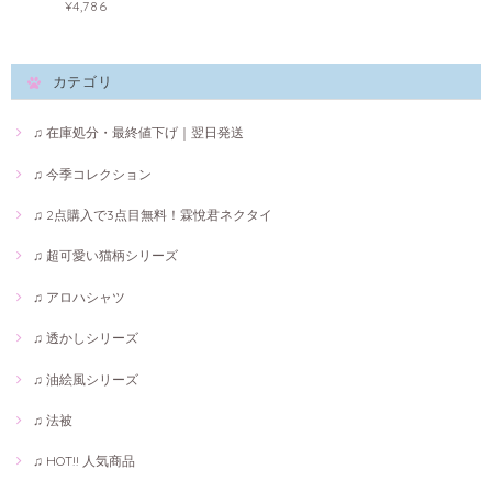
¥4,786
カテゴリ
♫ 在庫処分・最終値下げ｜翌日発送
♫ 今季コレクション
♫ 2点購入で3点目無料！霖悅君ネクタイ
♫ 超可愛い猫柄シリーズ
♫ アロハシャツ
♫ 透かしシリーズ
♫ 油絵風シリーズ
♫ 法被
♫ HOT!! 人気商品