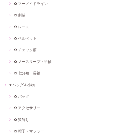
✿ マーメイドライン
✿ 刺繍
✿ レース
✿ ベルベット
✿ チェック柄
✿ ノースリープ・半袖
✿ 七分袖・長袖
♥ バッグ＆小物
✿ バッグ
✿ アクセサリー
✿ 髪飾り
✿ 帽子・マフラー