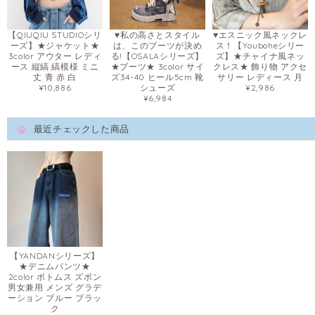
【QIUQIU STUDIOシリ
♥私の高さとスタイル
♥エスニック風ネックレ
ーズ】★ジャケット★
は、このブーツが決め
ス！【Youboheシリー
3color アウター レディ
る!【OSALAシリーズ】
ズ】★チャイナ風ネッ
ース 縦縞 縞模様 ミニ
★ブーツ★ 3color サイ
クレス★ 飾り物 アクセ
丈 青 赤 白
ズ34-40 ヒール5cm 靴
サリー レディース 月
¥10,886
シューズ
¥2,986
¥6,984
最近チェックした商品
【YANDANシリーズ】
★デニムパンツ★
2color ボトムス ズボン
男女兼用 メンズ グラデ
ーション ブルー ブラッ
ク