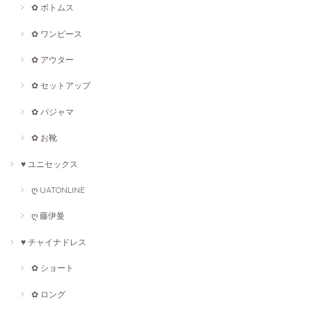
✿ ボトムス
✿ ワンピース
✿ アウター
✿ セットアップ
✿ パジャマ
✿ お靴
♥ ユニセックス
ღ UATONLINE
ღ 藤伊曼
♥ チャイナドレス
✿ ショート
✿ ロング