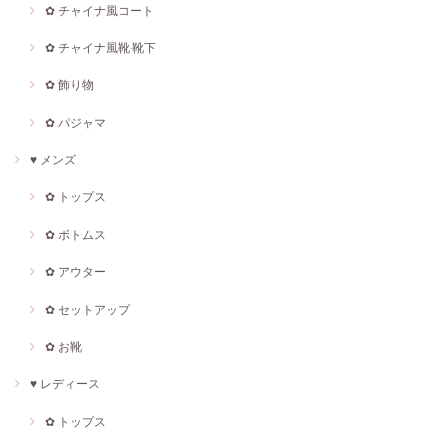
✿ チャイナ風コート
✿ チャイナ風靴·靴下
✿ 飾り物
✿ パジャマ
♥ メンズ
✿ トップス
✿ ボトムス
✿ アウター
✿ セットアップ
✿ お靴
♥ レディース
✿ トップス