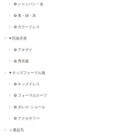
✿ シャンパン・金
✿ 青・緑・灰
✿ カラードレス
♥ 民族衣装
✿ アオザイ
✿ 秀禾服
♥ キッズフォーマル服
✿ キッズドレス
✿ フォーマルスーツ
✿ ボレロ･ショール
✿ アクセサリー
♫ 裏起毛