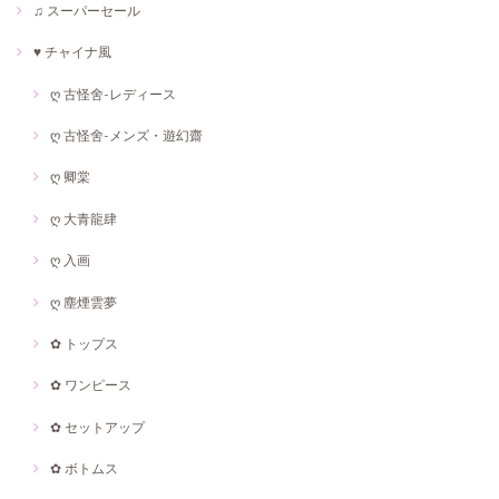
♫ スーパーセール
♥ チャイナ風
ღ 古怪舍-レディース
ღ 古怪舍-メンズ・遊幻齋
ღ 卿棠
ღ 大青龍肆
ღ 入画
ღ 塵煙雲夢
✿ トップス
✿ ワンピース
✿ セットアップ
✿ ボトムス