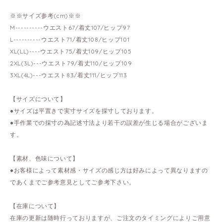
※※サイズ参考(cm)※※
M----------ウエスト67/着丈107/ヒップ97
L----------ウエスト71/着丈108/ヒップ101
XL(LL)----ウエスト75/着丈109/ヒップ105
2XL(3L)---ウエスト79/着丈110/ヒップ109
3XL(4L)---ウエスト83/着丈111/ヒップ113
【サイズについて】
●サイズは平置きで実寸サイズを採寸しております。
●手作業での採寸の為記述寸法より若干の誤差が生じる場合がございま
す。
【素材、色味について】
●お客様によって素材感・サイズの感じ方は好みによって異なりますの
であくまでご参考意見としてご参考下さい。
【在庫について】
在庫の更新は随時行っておりますが、ご注文のタイミングによりご用意