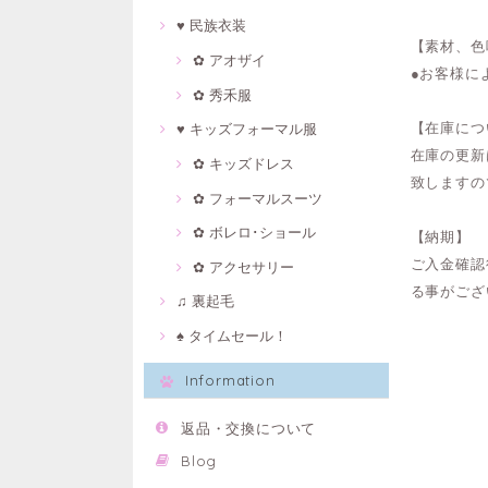
♥ 民族衣装
【素材、色
✿ アオザイ
●お客様に
✿ 秀禾服
【在庫につ
♥ キッズフォーマル服
在庫の更新
✿ キッズドレス
致しますの
✿ フォーマルスーツ
✿ ボレロ･ショール
【納期】
ご入金確認
✿ アクセサリー
る事がござ
♫ 裏起毛
♠ タイムセール！
Information
返品・交換について
Blog