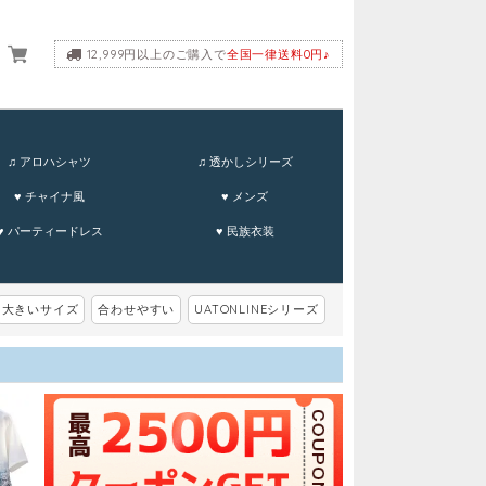
12,999円以上のご購入で
全国一律送料0円♪
ーム
♫ アロハシャツ
♫ 透かしシリーズ
♥ チャイナ風
♥ メンズ
♥ パーティードレス
♥ 民族衣装
大きいサイズ
合わせやすい
UATONLINEシリーズ