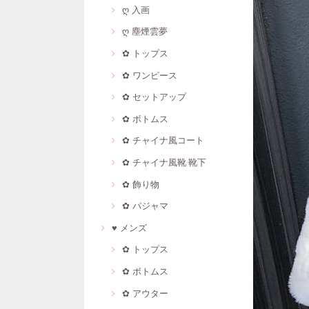
ღ 入画
ღ 塵煙雲夢
✿ トップス
✿ ワンピース
✿ セットアップ
✿ ボトムス
✿ チャイナ風コート
✿ チャイナ風靴·靴下
✿ 飾り物
✿ パジャマ
♥ メンズ
✿ トップス
✿ ボトムス
✿ アウター