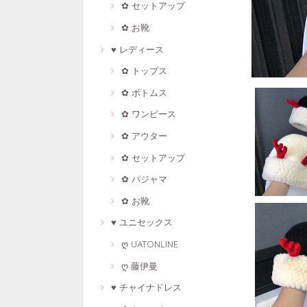
✿ セットアップ
✿ お靴
♥ レディース
✿ トップス
✿ ボトムス
✿ ワンピース
✿ アウター
✿ セットアップ
✿ パジャマ
✿ お靴
♥ ユニセックス
ღ UATONLINE
ღ 藤伊曼
♥ チャイナドレス