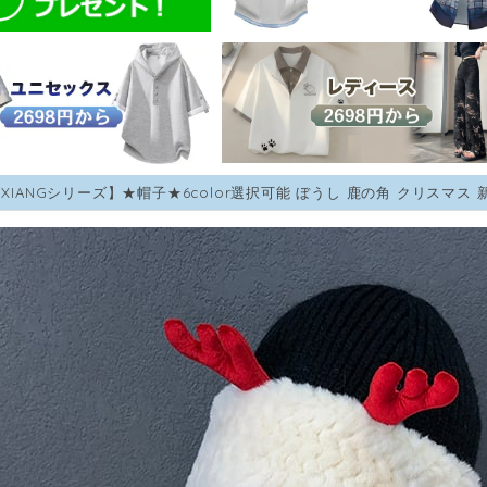
ANXIANGシリーズ】★帽子★6color選択可能 ぼうし 鹿の角 クリスマス