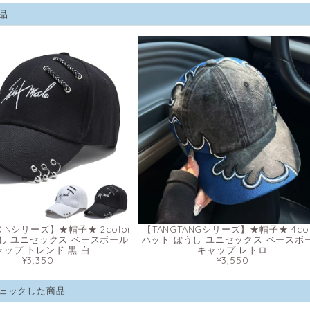
品
XINシリーズ】★帽子★ 2color
【TANGTANGシリーズ】★帽子★ 4col
し ユニセックス ベースボール
ハット ぼうし ユニセックス ベースボ
ャップ トレンド 黒 白
キャップ レトロ
¥3,350
¥3,550
ェックした商品