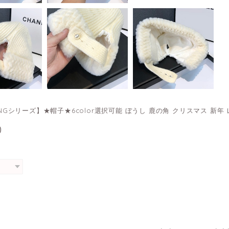
IANGシリーズ】★帽子★6color選択可能 ぼうし 鹿の角 クリスマス 新年
0