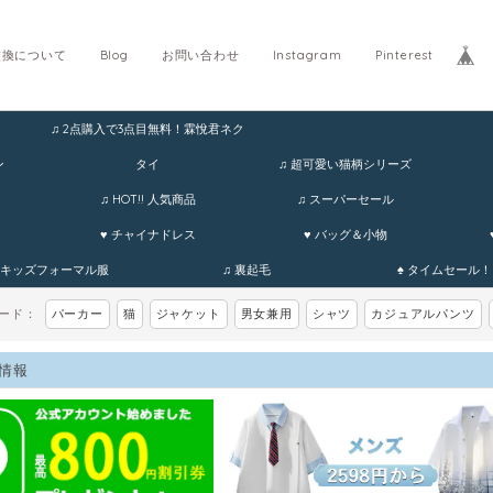
交換について
Blog
お問い合わせ
Instagram
Pinterest
♫ 2点購入で3点目無料！霖悅君ネク
ホ
ン
タイ
♫ 超可愛い猫柄シリーズ
♫ HOT!! 人気商品
♫ スーパーセール
♥ チャイナドレス
♥ バッグ＆小物
 キッズフォーマル服
♫ 裏起毛
♠ タイムセール！
ワード：
パーカー
猫
ジャケット
男女兼用
シャツ
カジュアルパンツ
情報