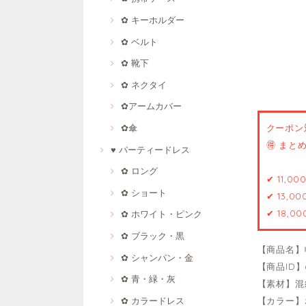
✿ キーホルダー
✿ ベルト
✿ 靴下
✿ ネクタイ
✿アームカバー
✿傘
クーポン
🉐 ま
♥ パーティードレス
✿ ロング
✔ 11,0
✿ ショート
✔ 13,0
✔ 18,0
✿ ホワイト・ピンク
✿ ブラック・黒
【商品名】
✿ シャンパン・金
【商品ID】6
✿ 青・緑・灰
【素材】混
✿ カラードレス
【カラー】