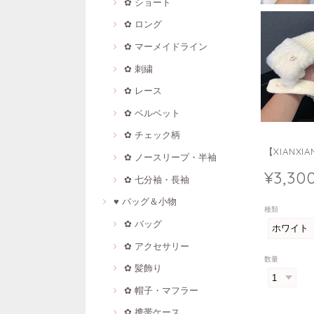
✿ ショート
✿ ロング
✿ マーメイドライン
✿ 刺繍
✿ レース
✿ ベルベット
✿ チェック柄
【XIANX
✿ ノースリープ・半袖
¥3,30
✿ 七分袖・長袖
♥ バッグ＆小物
種類
✿ バッグ
✿ アクセサリー
数量
✿ 髪飾り
✿ 帽子・マフラー
✿ 携帯ケース