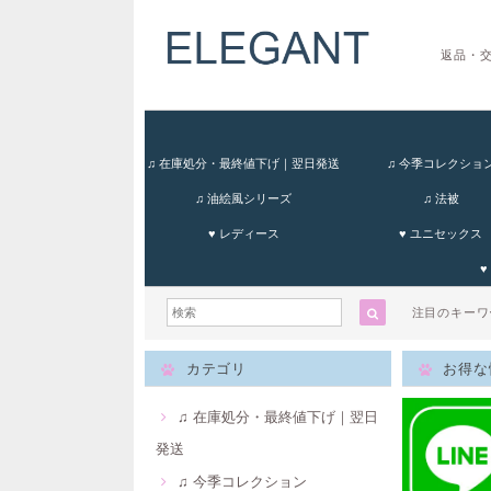
返品・
♫ 在庫処分・最終値下げ｜翌日発送
♫ 今季コレクショ
♫ 油絵風シリーズ
♫ 法被
♥ レディース
♥ ユニセックス
♥
注目のキー
カテゴリ
お得な
♫ 在庫処分・最終値下げ｜翌日
発送
♫ 今季コレクション