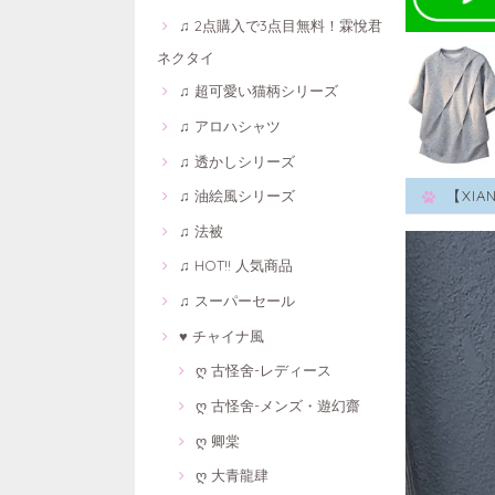
♫ 2点購入で3点目無料！霖悅君
ネクタイ
♫ 超可愛い猫柄シリーズ
♫ アロハシャツ
♫ 透かしシリーズ
♫ 油絵風シリーズ
【XI
♫ 法被
♫ HOT!! 人気商品
♫ スーパーセール
♥ チャイナ風
ღ 古怪舍-レディース
ღ 古怪舍-メンズ・遊幻齋
ღ 卿棠
ღ 大青龍肆