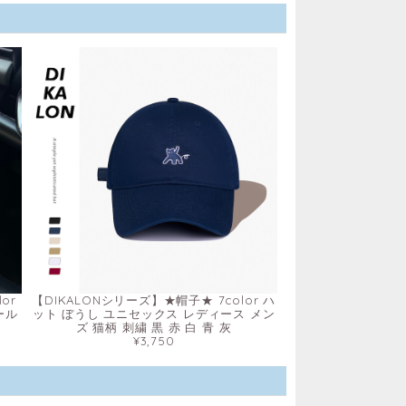
or
【DIKALONシリーズ】★帽子★ 7color ハ
ール
ット ぼうし ユニセックス レディース メン
ズ 猫柄 刺繍 黒 赤 白 青 灰
¥3,750