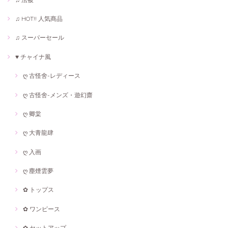
♫ HOT!! 人気商品
♫ スーパーセール
♥ チャイナ風
ღ 古怪舍-レディース
ღ 古怪舍-メンズ・遊幻齋
ღ 卿棠
ღ 大青龍肆
ღ 入画
ღ 塵煙雲夢
✿ トップス
✿ ワンピース
✿ セットアップ