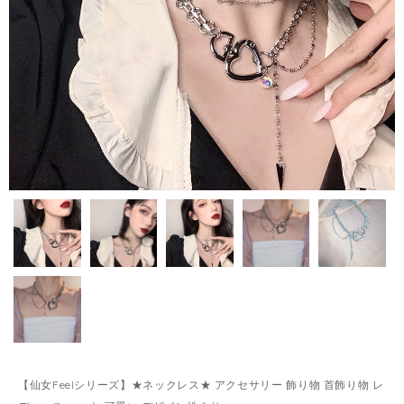
【仙女Feelシリーズ】★ネックレス★ アクセサリー 飾り物 首飾り物 レ