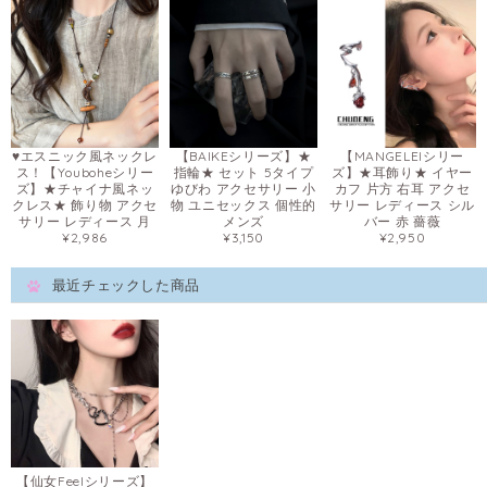
♥エスニック風ネックレ
【BAIKEシリーズ】★
【MANGELEIシリー
ス！【Youboheシリー
指輪★ セット 5タイプ
ズ】★耳飾り★ イヤー
ズ】★チャイナ風ネッ
ゆびわ アクセサリー 小
カフ 片方 右耳 アクセ
クレス★ 飾り物 アクセ
物 ユニセックス 個性的
サリー レディース シル
サリー レディース 月
メンズ
バー 赤 薔薇
¥2,986
¥3,150
¥2,950
最近チェックした商品
【仙女Feelシリーズ】