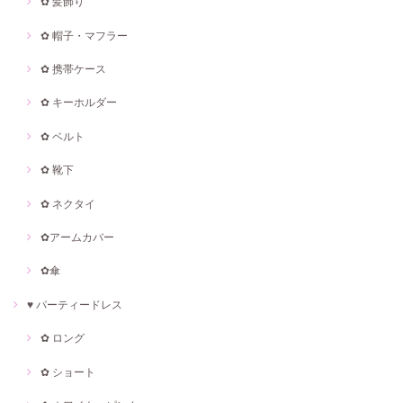
✿ 髪飾り
✿ 帽子・マフラー
✿ 携帯ケース
✿ キーホルダー
✿ ベルト
✿ 靴下
✿ ネクタイ
✿アームカバー
✿傘
♥ パーティードレス
✿ ロング
✿ ショート