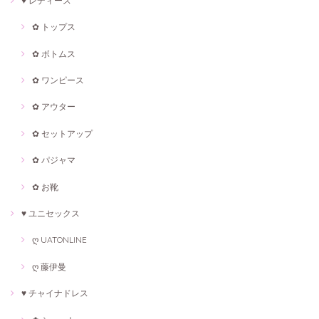
♥ レディース
✿ トップス
✿ ボトムス
✿ ワンピース
✿ アウター
✿ セットアップ
✿ パジャマ
✿ お靴
♥ ユニセックス
ღ UATONLINE
ღ 藤伊曼
♥ チャイナドレス