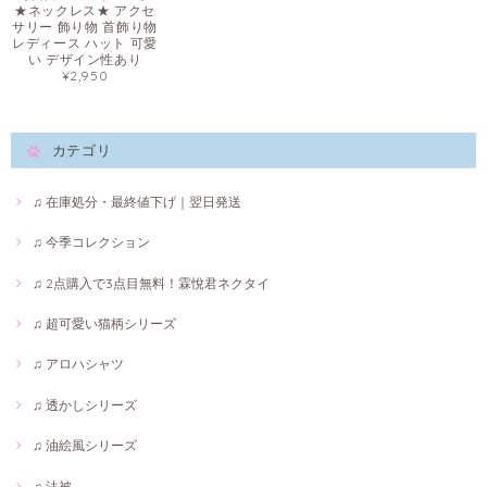
★ネックレス★ アクセ
サリー 飾り物 首飾り物
レディース ハット 可愛
い デザイン性あり
¥2,950
カテゴリ
♫ 在庫処分・最終値下げ｜翌日発送
♫ 今季コレクション
♫ 2点購入で3点目無料！霖悅君ネクタイ
♫ 超可愛い猫柄シリーズ
♫ アロハシャツ
♫ 透かしシリーズ
♫ 油絵風シリーズ
♫ 法被