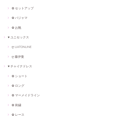
✿ セットアップ
✿ パジャマ
✿ お靴
♥ ユニセックス
ღ UATONLINE
ღ 藤伊曼
♥ チャイナドレス
✿ ショート
✿ ロング
✿ マーメイドライン
✿ 刺繍
✿ レース