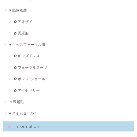
♥ 民族衣装
✿ アオザイ
✿ 秀禾服
♥ キッズフォーマル服
✿ キッズドレス
✿ フォーマルスーツ
✿ ボレロ･ショール
✿ アクセサリー
♫ 裏起毛
♠ タイムセール！
Information