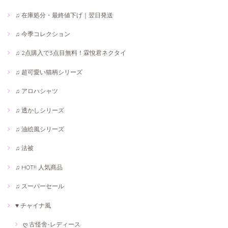
♫ 在庫処分・最終値下げ｜翌日発送
♫ 今季コレクション
♫ 2点購入で3点目無料！霖悅君ネクタイ
♫ 超可愛い猫柄シリーズ
♫ アロハシャツ
♫ 透かしシリーズ
♫ 油絵風シリーズ
♫ 法被
♫ HOT!! 人気商品
♫ スーパーセール
♥ チャイナ風
ღ 古怪舍-レディース