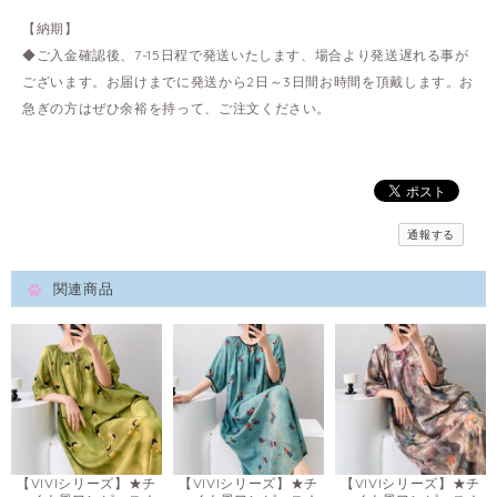
【納期】
◆ご入金確認後、7-15日程で発送いたします、場合より発送遅れる事が
ございます。お届けまでに発送から2日～3日間お時間を頂戴します。お
急ぎの方はぜひ余裕を持って、ご注文ください。
通報する
関連商品
【VIVIシリーズ】★チ
【VIVIシリーズ】★チ
【VIVIシリーズ】★チ