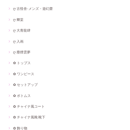
ღ 古怪舍-メンズ・遊幻齋
ღ 卿棠
ღ 大青龍肆
ღ 入画
ღ 塵煙雲夢
✿ トップス
✿ ワンピース
✿ セットアップ
✿ ボトムス
✿ チャイナ風コート
✿ チャイナ風靴·靴下
✿ 飾り物