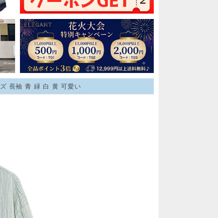
 長袖 青 緑 白 黄 可愛い