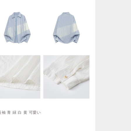
袖 青 緑 白 黄 可愛い