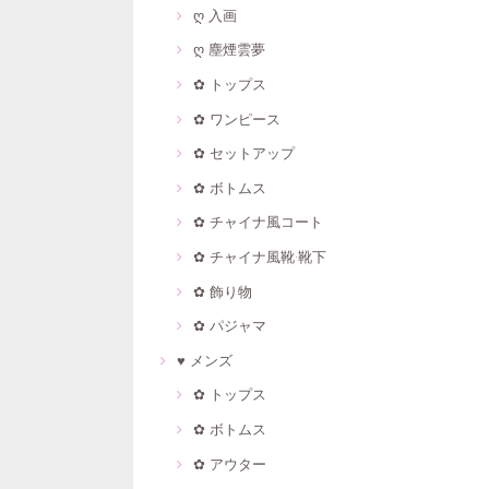
ღ 入画
ღ 塵煙雲夢
✿ トップス
✿ ワンピース
✿ セットアップ
✿ ボトムス
✿ チャイナ風コート
✿ チャイナ風靴·靴下
✿ 飾り物
✿ パジャマ
♥ メンズ
✿ トップス
✿ ボトムス
✿ アウター