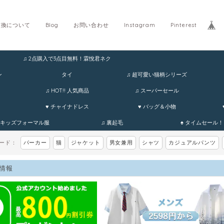
交換について
Blog
お問い合わせ
Instagram
Pinterest
♫ 2点購入で3点目無料！霖悅君ネク
ホ
ン
タイ
♫ 超可愛い猫柄シリーズ
♫ HOT!! 人気商品
♫ スーパーセール
♥ チャイナドレス
♥ バッグ＆小物
 キッズフォーマル服
♫ 裏起毛
♠ タイムセール！
ワード：
パーカー
猫
ジャケット
男女兼用
シャツ
カジュアルパンツ
情報