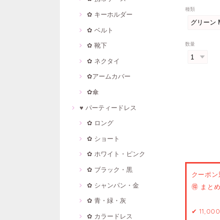
種類
✿ キーホルダー
✿ ベルト
数量
✿ 靴下
✿ ネクタイ
✿アームカバー
✿傘
♥ パーティードレス
✿ ロング
✿ ショート
✿ ホワイト・ピンク
✿ ブラック・黒
クーポン
✿ シャンパン・金
🉐 ま
✿ 青・緑・灰
✔ 11,0
✿ カラードレス