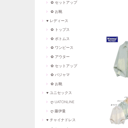
✿ セットアップ
✿ お靴
♥ レディース
✿ トップス
✿ ボトムス
✿ ワンピース
✿ アウター
✿ セットアップ
✿ パジャマ
✿ お靴
♥ ユニセックス
ღ UATONLINE
ღ 藤伊曼
♥ チャイナドレス