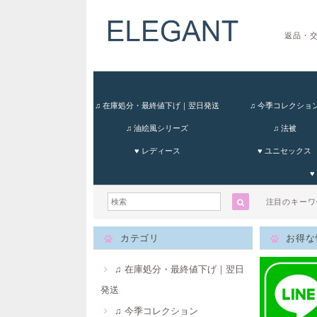
返品・
♫ 在庫処分・最終値下げ｜翌日発送
♫ 今季コレクショ
♫ 油絵風シリーズ
♫ 法被
♥ レディース
♥ ユニセックス
♥
注目のキー
カテゴリ
お得な
♫ 在庫処分・最終値下げ｜翌日
発送
♫ 今季コレクション