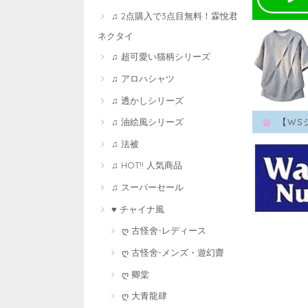
♫ 2点購入で3点目無料！霖悅君
ネクタイ
♫ 超可愛い猫柄シリーズ
♫ アロハシャツ
♫ 透かしシリーズ
♫ 油絵風シリーズ
【WS
♫ 法被
♫ HOT!! 人気商品
♫ スーパーセール
♥ チャイナ風
ღ 古怪舍-レディース
ღ 古怪舍-メンズ・遊幻齋
ღ 卿棠
ღ 大青龍肆