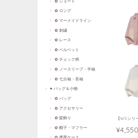
✿ ショート
✿ ロング
✿ マーメイドライン
✿ 刺繍
✿ レース
✿ ベルベット
✿ チェック柄
✿ ノースリープ・半袖
✿ 七分袖・長袖
♥ バッグ＆小物
✿ バッグ
✿ アクセサリー
✿ 髪飾り
【WSシリー
✿ 帽子・マフラー
¥4,55
✿ 携帯ケース