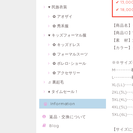
✔ 13,0
♥ 民族衣装
✔ 18,0
✿ アオザイ
【商品名】
✿ 秀禾服
【商品ID】1
♥ キッズフォーマル服
【素 材】
✿ キッズドレス
【カラー】
✿ フォーマルスーツ
※※サイズ
✿ ボレロ･ショール
M------
✿ アクセサリー
L-------
♫ 裏起毛
XL(LL)-
♠ タイムセール！
2XL(3L)
3XL(4L)
Information
4XL(5L)
5XL(6L)
返品・交換について
Blog
【サイズに