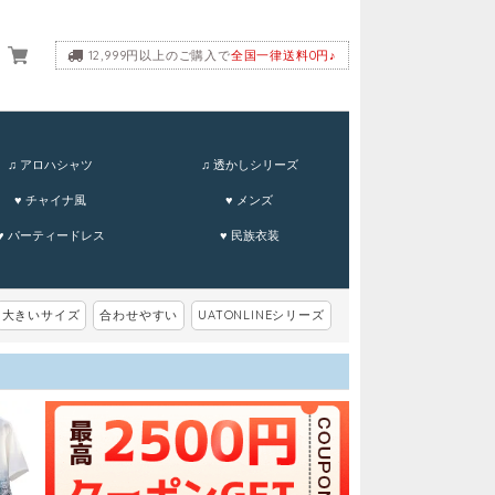
12,999円以上のご購入で
全国一律送料0円♪
ーム
♫ アロハシャツ
♫ 透かしシリーズ
♥ チャイナ風
♥ メンズ
♥ パーティードレス
♥ 民族衣装
大きいサイズ
合わせやすい
UATONLINEシリーズ