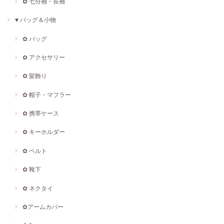
✿ 七分袖・長袖
♥ バッグ＆小物
✿ バッグ
✿ アクセサリー
✿ 髪飾り
✿ 帽子・マフラー
✿ 携帯ケース
✿ キーホルダー
✿ ベルト
✿ 靴下
✿ ネクタイ
✿アームカバー