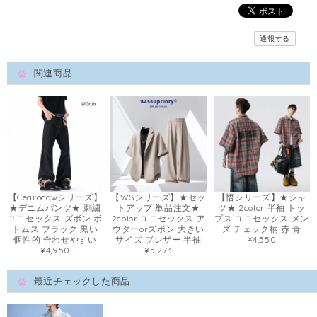
通報する
関連商品
【Cearocowシリーズ】
【WSシリーズ】★セッ
【悟シリーズ】★シャ
★デニムパンツ★ 刺繍
トアップ 単品注文★
ツ★ 2color 半袖 トッ
ユニセックス ズボン ボ
2color ユニセックス ア
プス ユニセックス メン
トムス ブラック 黒い
ウターorズボン 大きい
ズ チェック柄 赤 青
個性的 合わせやすい
サイズ ブレザー 半袖
¥4,550
¥4,950
¥5,273
最近チェックした商品