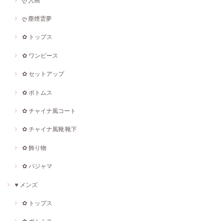
ღ 入画
ღ 塵煙雲夢
✿ トップス
✿ ワンピース
✿ セットアップ
✿ ボトムス
✿ チャイナ風コート
✿ チャイナ風靴·靴下
✿ 飾り物
✿ パジャマ
♥ メンズ
✿ トップス