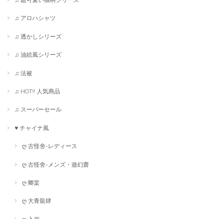
♫ アロハシャツ
♫ 透かしシリーズ
♫ 油絵風シリーズ
♫ 法被
♫ HOT!! 人気商品
♫ スーパーセール
♥ チャイナ風
ღ 古怪舍-レディース
ღ 古怪舍-メンズ・遊幻齋
ღ 卿棠
ღ 大青龍肆