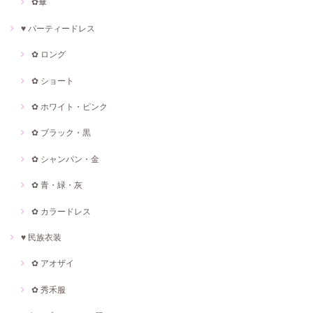
✿傘
♥ パーティードレス
✿ ロング
✿ ショート
✿ ホワイト・ピンク
✿ ブラック・黒
✿ シャンパン・金
✿ 青・緑・灰
✿ カラードレス
♥ 民族衣装
✿ アオザイ
✿ 秀禾服