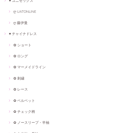
♥ ユニセックス
ღ UATONLINE
ღ 藤伊曼
♥ チャイナドレス
✿ ショート
✿ ロング
✿ マーメイドライン
✿ 刺繍
✿ レース
✿ ベルベット
✿ チェック柄
✿ ノースリープ・半袖