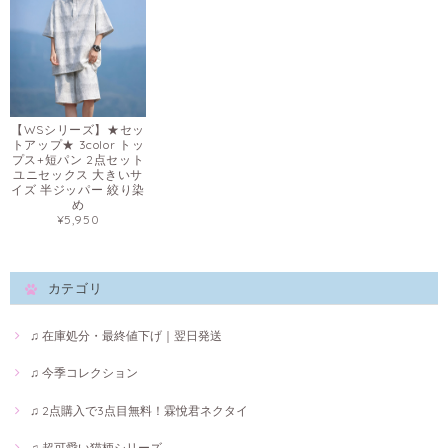
【WSシリーズ】★セッ
トアップ★ 3color トッ
プス+短パン 2点セット
ユニセックス 大きいサ
イズ 半ジッパー 絞り染
め
¥5,950
カテゴリ
♫ 在庫処分・最終値下げ｜翌日発送
♫ 今季コレクション
♫ 2点購入で3点目無料！霖悅君ネクタイ
♫ 超可愛い猫柄シリーズ