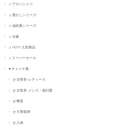
♫ アロハシャツ
♫ 透かしシリーズ
♫ 油絵風シリーズ
♫ 法被
♫ HOT!! 人気商品
♫ スーパーセール
♥ チャイナ風
ღ 古怪舍-レディース
ღ 古怪舍-メンズ・遊幻齋
ღ 卿棠
ღ 大青龍肆
ღ 入画