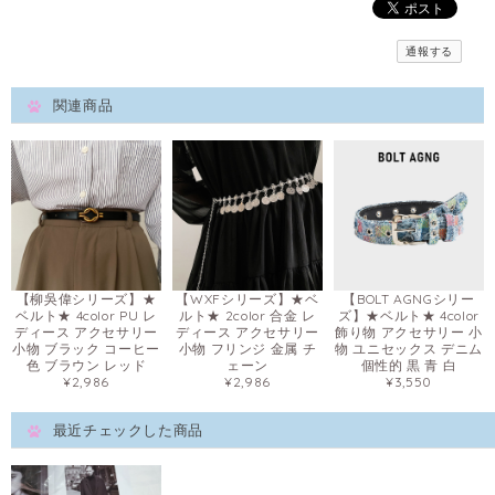
通報する
関連商品
【柳吳偉シリーズ】★
【WXFシリーズ】★ベ
【BOLT AGNGシリー
ベルト★ 4color PU レ
ルト★ 2color 合金 レ
ズ】★ベルト★ 4color
ディース アクセサリー
ディース アクセサリー
飾り物 アクセサリー 小
小物 ブラック コーヒー
小物 フリンジ 金属 チ
物 ユニセックス デニム
色 ブラウン レッド
ェーン
個性的 黒 青 白
¥2,986
¥2,986
¥3,550
最近チェックした商品