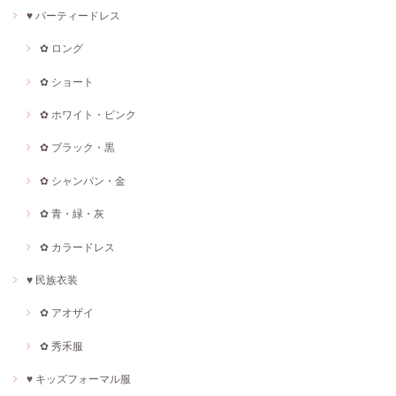
♥ パーティードレス
✿ ロング
✿ ショート
✿ ホワイト・ピンク
✿ ブラック・黒
✿ シャンパン・金
✿ 青・緑・灰
✿ カラードレス
♥ 民族衣装
✿ アオザイ
✿ 秀禾服
♥ キッズフォーマル服