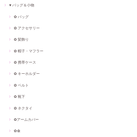
♥ バッグ＆小物
✿ バッグ
✿ アクセサリー
✿ 髪飾り
✿ 帽子・マフラー
✿ 携帯ケース
✿ キーホルダー
✿ ベルト
✿ 靴下
✿ ネクタイ
✿アームカバー
✿傘