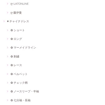
ღ UATONLINE
ღ 藤伊曼
♥ チャイナドレス
✿ ショート
✿ ロング
✿ マーメイドライン
✿ 刺繍
✿ レース
✿ ベルベット
✿ チェック柄
✿ ノースリープ・半袖
✿ 七分袖・長袖