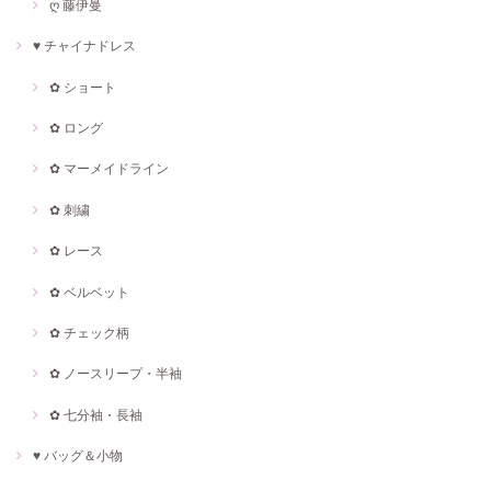
ღ 藤伊曼
♥ チャイナドレス
✿ ショート
✿ ロング
✿ マーメイドライン
✿ 刺繍
✿ レース
✿ ベルベット
✿ チェック柄
✿ ノースリープ・半袖
✿ 七分袖・長袖
♥ バッグ＆小物