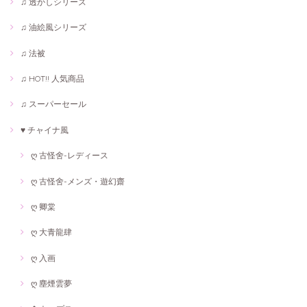
♫ 透かしシリーズ
♫ 油絵風シリーズ
♫ 法被
♫ HOT!! 人気商品
♫ スーパーセール
♥ チャイナ風
ღ 古怪舍-レディース
ღ 古怪舍-メンズ・遊幻齋
ღ 卿棠
ღ 大青龍肆
ღ 入画
ღ 塵煙雲夢