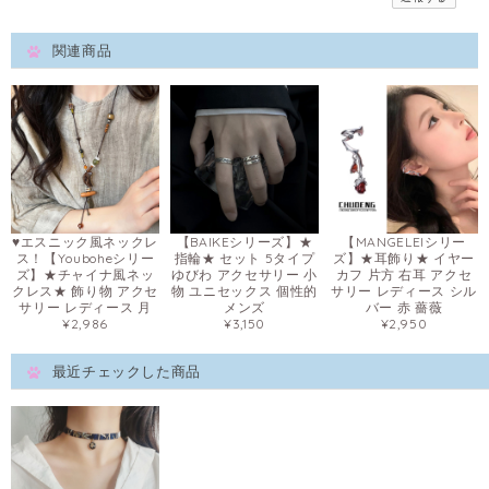
関連商品
♥エスニック風ネックレ
【BAIKEシリーズ】★
【MANGELEIシリー
ス！【Youboheシリー
指輪★ セット 5タイプ
ズ】★耳飾り★ イヤー
ズ】★チャイナ風ネッ
ゆびわ アクセサリー 小
カフ 片方 右耳 アクセ
クレス★ 飾り物 アクセ
物 ユニセックス 個性的
サリー レディース シル
サリー レディース 月
メンズ
バー 赤 薔薇
¥2,986
¥3,150
¥2,950
最近チェックした商品