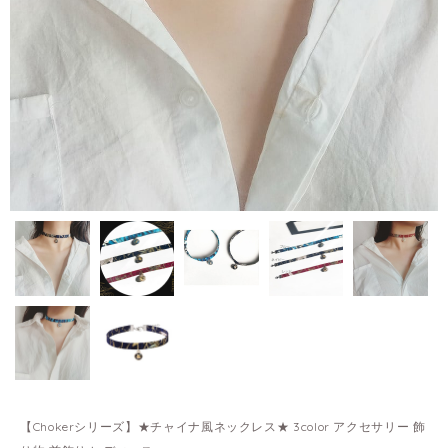
【Chokerシリーズ】★チャイナ風ネックレス★ 3color アクセサリー 飾