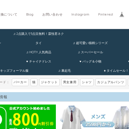
交換について
Blog
お問い合わせ
Instagram
Pinterest
♫ 2点購入で3点目無料！霖悅君ネク
ホ
ン
タイ
♫ 超可愛い猫柄シリーズ
♫ HOT!! 人気商品
♫ スーパーセール
♥ チャイナドレス
♥ バッグ＆小物
 キッズフォーマル服
♫ 裏起毛
♠ タイムセール！
ワード：
パーカー
猫
ジャケット
男女兼用
シャツ
カジュアルパンツ
情報