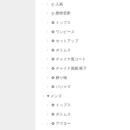
ღ 入画
ღ 塵煙雲夢
✿ トップス
✿ ワンピース
✿ セットアップ
✿ ボトムス
✿ チャイナ風コート
✿ チャイナ風靴·靴下
✿ 飾り物
✿ パジャマ
♥ メンズ
✿ トップス
✿ ボトムス
✿ アウター