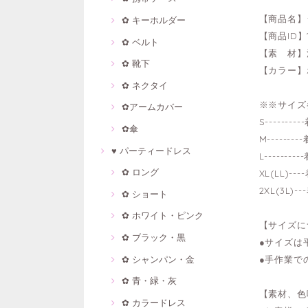
【商品名】
✿ キーホルダー
【商品ID】1
✿ ベルト
【素 材】
✿ 靴下
【カラー】
✿ ネクタイ
※※サイズ
✿アームカバー
S------
✿傘
M------
♥ パーティードレス
L------
✿ ロング
XL(LL)-
2XL(3L)
✿ ショート
✿ ホワイト・ピンク
【サイズに
✿ ブラック・黒
●サイズは
✿ シャンパン・金
●手作業で
✿ 青・緑・灰
【素材、色
✿ カラードレス