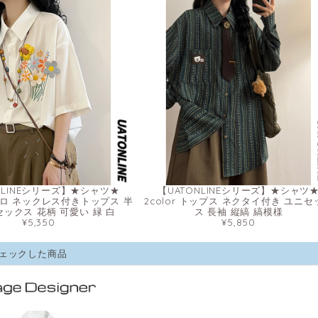
NLINEシリーズ】★シャツ★
【UATONLINEシリーズ】★シャツ
レトロ ネックレス付きトップス 半
2color トップス ネクタイ付き ユニセ
セックス 花柄 可愛い 緑 白
ス 長袖 縦縞 縞模様
¥5,350
¥5,850
ェックした商品