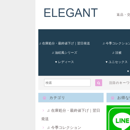
返品・
♫ 在庫処分・最終値下げ｜翌日発送
♫ 今季コレクショ
♫ 油絵風シリーズ
♫ 法被
♥ レディース
♥ ユニセックス
♥
注目のキー
カテゴリ
お得な
♫ 在庫処分・最終値下げ｜翌日
発送
♫ 今季コレクション