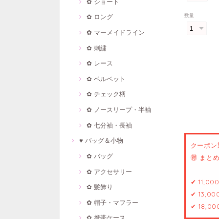
✿ ショート
数量
✿ ロング
✿ マーメイドライン
✿ 刺繍
✿ レース
✿ ベルベット
✿ チェック柄
✿ ノースリープ・半袖
✿ 七分袖・長袖
♥ バッグ＆小物
クーポン
✿ バッグ
🉐 ま
✿ アクセサリー
✔ 11,0
✿ 髪飾り
✔ 13,0
✿ 帽子・マフラー
✔ 18,0
✿ 携帯ケース