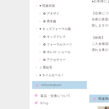
●お客様に
♥ 民族衣装
【在庫につ
✿ アオザイ
在庫の更新
✿ 秀禾服
致しますの
♥ キッズフォーマル服
✿ キッズドレス
【納期】
ご入金確認
✿ フォーマルスーツ
遅れる事が
✿ ボレロ･ショール
✿ アクセサリー
♫ 裏起毛
♠ タイムセール！
Information
返品・交換について
関連商
Blog