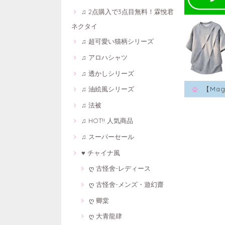
♫ 2点購入で3点目無料！霖悅君
ネクタイ
♫ 超可愛い猫柄シリーズ
♫ アロハシャツ
♫ 透かしシリーズ
♫ 油絵風シリーズ
【Ma
♫ 法被
♫ HOT!! 人気商品
♫ スーパーセール
♥ チャイナ風
ღ 古怪舍-レディース
ღ 古怪舍-メンズ・遊幻齋
ღ 卿棠
ღ 大青龍肆