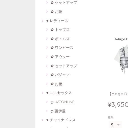
✿ セットアップ
✿ お靴
♥ レディース
✿ トップス
✿ ボトムス
✿ ワンピース
✿ アウター
✿ セットアップ
✿ パジャマ
✿ お靴
♥ ユニセックス
【Mage 
ღ UATONLINE
¥3,95
ღ 藤伊曼
種類
♥ チャイナドレス