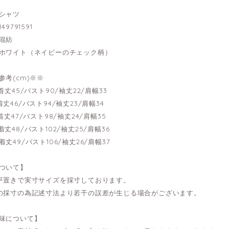
シャツ
49791591
混紡
ホワイト（ネイビーのチェック柄）
参考(cm)※※
----着丈45/バスト90/袖丈22/肩幅33
---着丈46/バスト94/袖丈23/肩幅34
----着丈47/バスト98/袖丈24/肩幅35
---着丈48/バスト102/袖丈25/肩幅36
---着丈49/バスト106/袖丈26/肩幅37
ついて】
平置きで実寸サイズを採寸しております。
の採寸の為記述寸法より若干の誤差が生じる場合がございます。
味について】