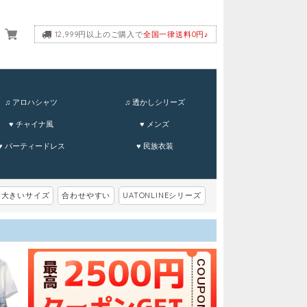
12,999円以上のご購入で
全国一律送料0円♪
ーム
♫ アロハシャツ
♫ 透かしシリーズ
♥ チャイナ風
♥ メンズ
♥ パーティードレス
♥ 民族衣装
大きいサイズ
合わせやすい
UATONLINEシリーズ