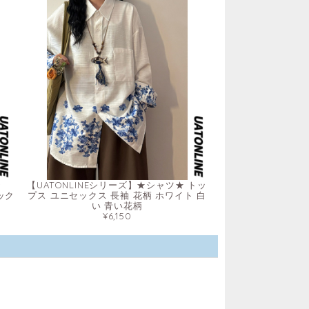
★
【UATONLINEシリーズ】★シャツ★ トッ
ック
プス ユニセックス 長袖 花柄 ホワイト 白
い 青い花柄
¥6,150