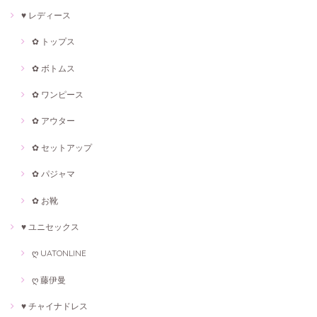
♥ レディース
✿ トップス
✿ ボトムス
✿ ワンピース
✿ アウター
✿ セットアップ
✿ パジャマ
✿ お靴
♥ ユニセックス
ღ UATONLINE
ღ 藤伊曼
♥ チャイナドレス