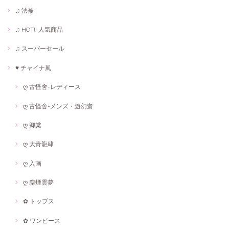
♫ 法被
♫ HOT!! 人気商品
♫ スーパーセール
♥ チャイナ風
ღ 古怪舍-レディース
ღ 古怪舍-メンズ・遊幻齋
ღ 卿棠
ღ 大青龍肆
ღ 入画
ღ 塵煙雲夢
✿ トップス
✿ ワンピース