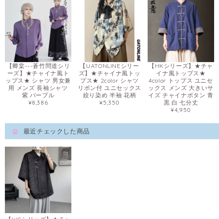
【卿棠---蒼竹問道シリ
【UATONLINEシリー
【HKシリーズ】★チャ
ーズ】★チャイナ風ト
ズ】★チャイナ風トッ
イナ風トップス★
ップス★ シャツ 男女兼
プス★ 2color シャツ
4color トップス ユニセ
用 メンズ 長袖シャツ
リボン付 ユニセックス
ックス メンズ 大きいサ
紫 パープル
絞り染め 半袖 花柄
イズ チャイナボタン 青
¥8,386
¥5,350
黒 白 七分丈
¥4,950
最近チェックした商品