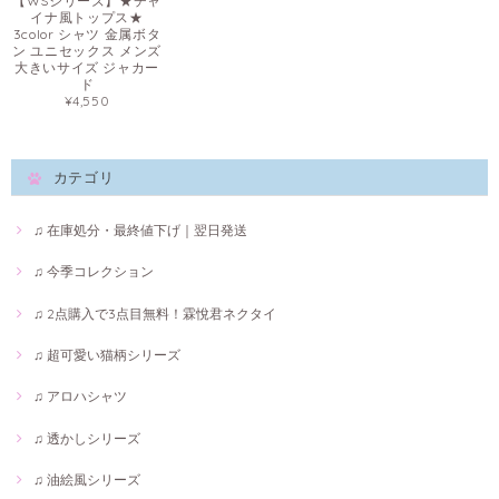
【WSシリーズ】★チャ
イナ風トップス★
3color シャツ 金属ボタ
ン ユニセックス メンズ
大きいサイズ ジャカー
ド
¥4,550
カテゴリ
♫ 在庫処分・最終値下げ｜翌日発送
♫ 今季コレクション
♫ 2点購入で3点目無料！霖悅君ネクタイ
♫ 超可愛い猫柄シリーズ
♫ アロハシャツ
♫ 透かしシリーズ
♫ 油絵風シリーズ