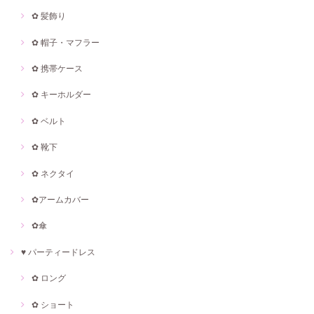
✿ 髪飾り
✿ 帽子・マフラー
✿ 携帯ケース
✿ キーホルダー
✿ ベルト
✿ 靴下
✿ ネクタイ
✿アームカバー
✿傘
♥ パーティードレス
✿ ロング
✿ ショート