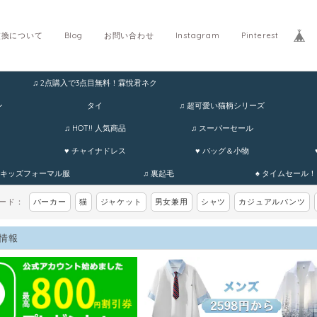
交換について
Blog
お問い合わせ
Instagram
Pinterest
♫ 2点購入で3点目無料！霖悅君ネク
ホ
ン
タイ
♫ 超可愛い猫柄シリーズ
♫ HOT!! 人気商品
♫ スーパーセール
♥ チャイナドレス
♥ バッグ＆小物
 キッズフォーマル服
♫ 裏起毛
♠ タイムセール！
ワード：
パーカー
猫
ジャケット
男女兼用
シャツ
カジュアルパンツ
情報