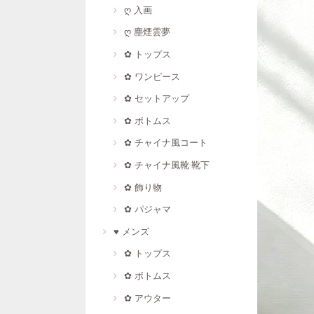
ღ 入画
ღ 塵煙雲夢
✿ トップス
✿ ワンピース
✿ セットアップ
✿ ボトムス
✿ チャイナ風コート
✿ チャイナ風靴·靴下
✿ 飾り物
✿ パジャマ
♥ メンズ
✿ トップス
✿ ボトムス
✿ アウター