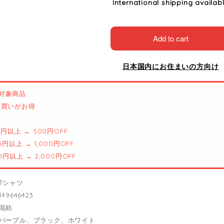
International shipping availab
Add to cart
日本国内にお住まいの方向け
対象商品
とめ買いがお得
00円以上 → 500円OFF
00円以上 → 1,000円OFF
00円以上 → 2,000円OFF
Tシャツ
49646423
混紡
パープル、ブラック、ホワイト