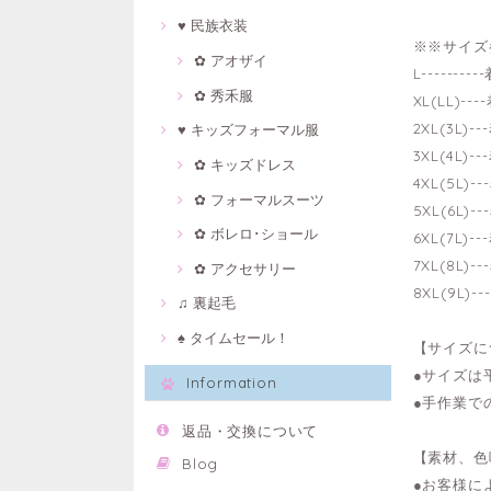
♥ 民族衣装
※※サイズ
✿ アオザイ
L-------
✿ 秀禾服
XL(LL)-
2XL(3L)
♥ キッズフォーマル服
3XL(4L)
✿ キッズドレス
4XL(5L)
✿ フォーマルスーツ
5XL(6L)
✿ ボレロ･ショール
6XL(7L)
7XL(8L)
✿ アクセサリー
8XL(9L)
♫ 裏起毛
♠ タイムセール！
【サイズに
●サイズは
Information
●手作業で
返品・交換について
【素材、色
Blog
●お客様に