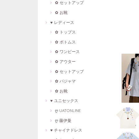
✿ セットアップ
✿ お靴
♥ レディース
✿ トップス
✿ ボトムス
✿ ワンピース
✿ アウター
✿ セットアップ
✿ パジャマ
✿ お靴
♥ ユニセックス
ღ UATONLINE
ღ 藤伊曼
♥ チャイナドレス