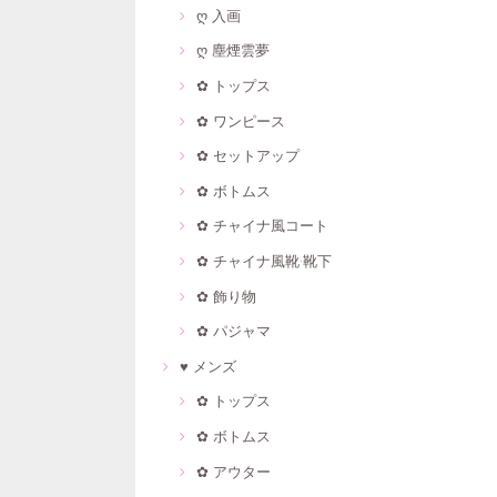
ღ 入画
ღ 塵煙雲夢
✿ トップス
✿ ワンピース
✿ セットアップ
✿ ボトムス
✿ チャイナ風コート
✿ チャイナ風靴·靴下
✿ 飾り物
✿ パジャマ
♥ メンズ
✿ トップス
✿ ボトムス
✿ アウター