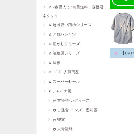
♫ 2点購入で3点目無料！霖悅君
ネクタイ
♫ 超可愛い猫柄シリーズ
♫ アロハシャツ
♫ 透かしシリーズ
♫ 油絵風シリーズ
【UA
♫ 法被
♫ HOT!! 人気商品
♫ スーパーセール
♥ チャイナ風
ღ 古怪舍-レディース
ღ 古怪舍-メンズ・遊幻齋
ღ 卿棠
ღ 大青龍肆