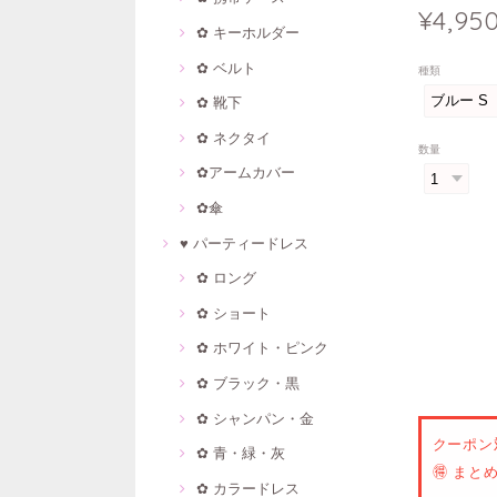
¥4,95
✿ キーホルダー
✿ ベルト
種類
✿ 靴下
✿ ネクタイ
数量
✿アームカバー
✿傘
♥ パーティードレス
✿ ロング
✿ ショート
✿ ホワイト・ピンク
✿ ブラック・黒
✿ シャンパン・金
クーポン
✿ 青・緑・灰
🉐 ま
✿ カラードレス