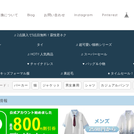
交換について
Blog
お問い合わせ
Instagram
Pinterest
♫ 2点購入で3点目無料！霖悅君ネク
ホ
ン
タイ
♫ 超可愛い猫柄シリーズ
♫ HOT!! 人気商品
♫ スーパーセール
♥ チャイナドレス
♥ バッグ＆小物
 キッズフォーマル服
♫ 裏起毛
♠ タイムセール！
ワード：
パーカー
猫
ジャケット
男女兼用
シャツ
カジュアルパンツ
情報