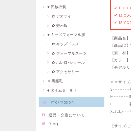
♥ 民族衣装
✔ 11,0
✔ 13,0
✿ アオザイ
✔ 18,0
✿ 秀禾服
♥ キッズフォーマル服
【商品名】
✿ キッズドレス
【商品ID】1
【素 材】
✿ フォーマルスーツ
【カラー】
✿ ボレロ･ショール
【モデルサイ
✿ アクセサリー
♫ 裏起毛
※※サイズ
S------
♠ タイムセール！
M-------
Information
L-------
XL(LL)-
返品・交換について
Blog
【サイズに