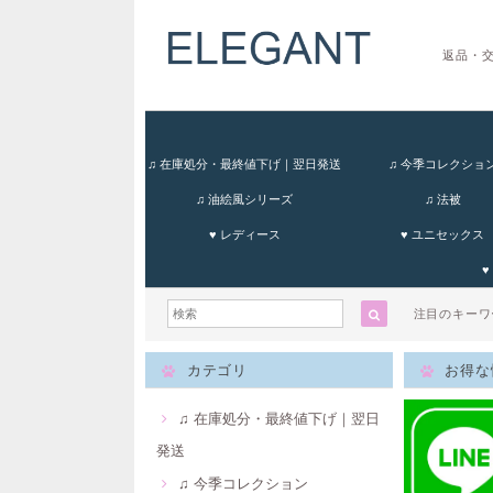
返品・
♫ 在庫処分・最終値下げ｜翌日発送
♫ 今季コレクショ
♫ 油絵風シリーズ
♫ 法被
♥ レディース
♥ ユニセックス
♥
注目のキー
カテゴリ
お得な
♫ 在庫処分・最終値下げ｜翌日
発送
♫ 今季コレクション