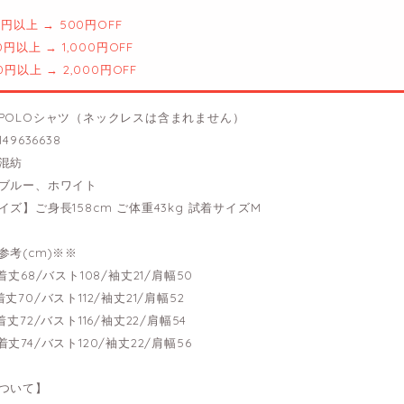
00円以上 → 500円OFF
00円以上 → 1,000円OFF
00円以上 → 2,000円OFF
POLOシャツ（ネックレスは含まれません）
49636638
混紡
ブルー、ホワイト
ズ】ご身長158cm ご体重43kg 試着サイズM
参考(cm)※※
----着丈68/バスト108/袖丈21/肩幅50
--着丈70/バスト112/袖丈21/肩幅52
---着丈72/バスト116/袖丈22/肩幅54
---着丈74/バスト120/袖丈22/肩幅56
ついて】