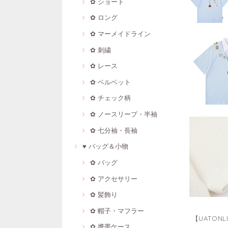
✿ ショート
✿ ロング
✿ マーメイドライン
✿ 刺繍
✿ レース
✿ ベルベット
✿ チェック柄
✿ ノースリープ・半袖
✿ 七分袖・長袖
♥ バッグ＆小物
✿ バッグ
✿ アクセサリー
✿ 髪飾り
✿ 帽子・マフラー
【UATON
✿ 携帯ケース