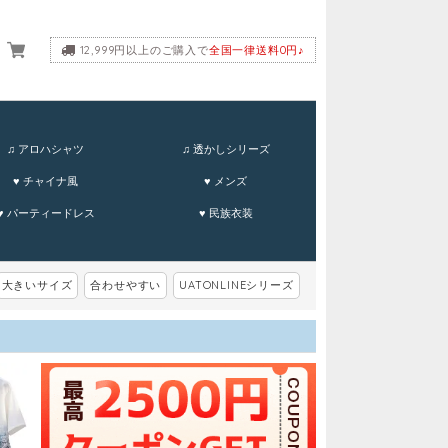
12,999円以上のご購入で
全国一律送料0円♪
ーム
♫ アロハシャツ
♫ 透かしシリーズ
♥ チャイナ風
♥ メンズ
♥ パーティードレス
♥ 民族衣装
大きいサイズ
合わせやすい
UATONLINEシリーズ