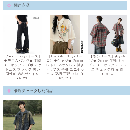
関連商品
【Cearocowシリーズ】
【UATONLINEシリー
【悟シリーズ】★シャ
★デニムパンツ★ 刺繍
ズ】★シャツ★ 2color
ツ★ 2color 半袖 トッ
ユニセックス ズボン ボ
レトロ ネックレス付き
プス ユニセックス メン
トムス ブラック 黒い
トップス 半袖 ユニセッ
ズ チェック柄 赤 青
個性的 合わせやすい
クス 花柄 可愛い 緑 白
¥4,550
¥4,950
¥5,350
最近チェックした商品