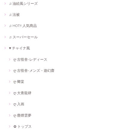
♫ 油絵風シリーズ
♫ 法被
♫ HOT!! 人気商品
♫ スーパーセール
♥ チャイナ風
ღ 古怪舍-レディース
ღ 古怪舍-メンズ・遊幻齋
ღ 卿棠
ღ 大青龍肆
ღ 入画
ღ 塵煙雲夢
✿ トップス