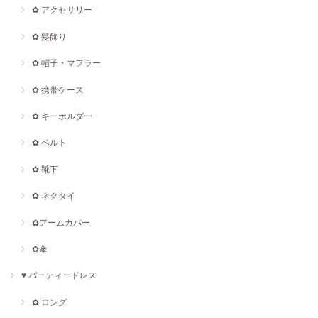
✿ アクセサリー
✿ 髪飾り
✿ 帽子・マフラー
✿ 携帯ケース
✿ キーホルダー
✿ ベルト
✿ 靴下
✿ ネクタイ
✿アームカバー
✿傘
♥ パーティードレス
✿ ロング