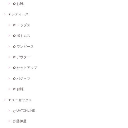
✿ お靴
♥ レディース
✿ トップス
✿ ボトムス
✿ ワンピース
✿ アウター
✿ セットアップ
✿ パジャマ
✿ お靴
♥ ユニセックス
ღ UATONLINE
ღ 藤伊曼