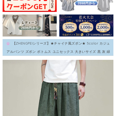
【ZHENGPEIシリーズ】★チャイナ風ズボン★ 5color カジュ
アルパンツ ズボン ボトムス ユニセックス 大きいサイズ 黒 灰 緑