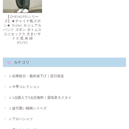
【ZHENGPEIシリー
ズ】★チャイナ風ズボ
ン★ 5color カジュアル
パンツ ズボン ボトムス
ユニセックス 大きいサ
イズ 黒 灰 緑
¥5,150
カテゴリ
♫ 在庫処分・最終値下げ｜翌日発送
♫ 今季コレクション
♫ 2点購入で3点目無料！霖悅君ネクタイ
♫ 超可愛い猫柄シリーズ
♫ アロハシャツ