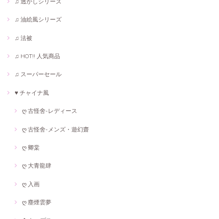
♫ 透かしシリーズ
♫ 油絵風シリーズ
♫ 法被
♫ HOT!! 人気商品
♫ スーパーセール
♥ チャイナ風
ღ 古怪舍-レディース
ღ 古怪舍-メンズ・遊幻齋
ღ 卿棠
ღ 大青龍肆
ღ 入画
ღ 塵煙雲夢