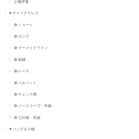
ღ 藤伊曼
♥ チャイナドレス
✿ ショート
✿ ロング
✿ マーメイドライン
✿ 刺繍
✿ レース
✿ ベルベット
✿ チェック柄
✿ ノースリープ・半袖
✿ 七分袖・長袖
♥ バッグ＆小物