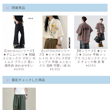
関連商品
【Cearocowシリーズ】
【UATONLINEシリー
【悟シリーズ】★シャ
★デニムパンツ★ 刺繍
ズ】★シャツ★ 2color
ツ★ 2color 半袖 トッ
ユニセックス ズボン ボ
レトロ ネックレス付き
プス ユニセックス メン
トムス ブラック 黒い
トップス 半袖 ユニセッ
ズ チェック柄 赤 青
個性的 合わせやすい
クス 花柄 可愛い 緑 白
¥4,550
¥4,950
¥5,350
最近チェックした商品