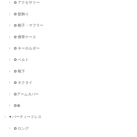
✿ アクセサリー
✿ 髪飾り
✿ 帽子・マフラー
✿ 携帯ケース
✿ キーホルダー
✿ ベルト
✿ 靴下
✿ ネクタイ
✿アームカバー
✿傘
♥ パーティードレス
✿ ロング