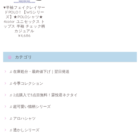
♥半袖フェイクレイヤー
ドPOLO！【WSシリー
ズ】★POLOシャツ★
4color ユニセックス ト
ップス 半袖 チェック柄
カジュアル
¥4,686
カテゴリ
♫ 在庫処分・最終値下げ｜翌日発送
♫ 今季コレクション
♫ 2点購入で3点目無料！霖悅君ネクタイ
♫ 超可愛い猫柄シリーズ
♫ アロハシャツ
♫ 透かしシリーズ