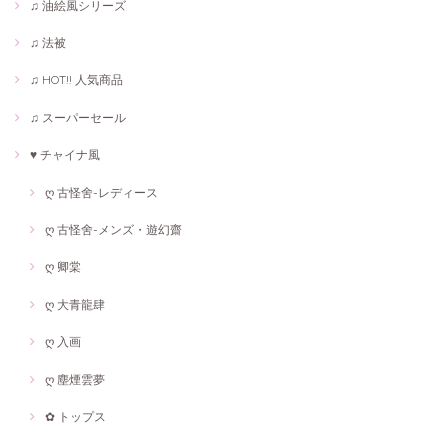
♫ 油絵風シリーズ
♫ 法被
♫ HOT!! 人気商品
♫ スーパーセール
♥ チャイナ風
ღ 古怪舍-レディース
ღ 古怪舍-メンズ・遊幻齋
ღ 卿棠
ღ 大青龍肆
ღ 入画
ღ 塵煙雲夢
✿ トップス