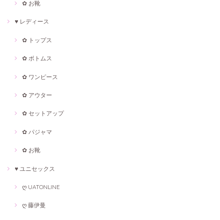
✿ お靴
♥ レディース
✿ トップス
✿ ボトムス
✿ ワンピース
✿ アウター
✿ セットアップ
✿ パジャマ
✿ お靴
♥ ユニセックス
ღ UATONLINE
ღ 藤伊曼