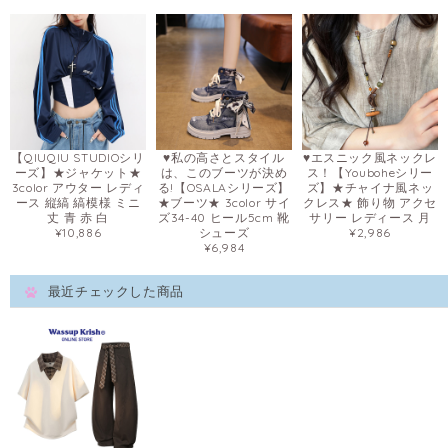
【QIUQIU STUDIOシリ
♥私の高さとスタイル
♥エスニック風ネックレ
ーズ】★ジャケット★
は、このブーツが決め
ス！【Youboheシリー
3color アウター レディ
る!【OSALAシリーズ】
ズ】★チャイナ風ネッ
ース 縦縞 縞模様 ミニ
★ブーツ★ 3color サイ
クレス★ 飾り物 アクセ
丈 青 赤 白
ズ34-40 ヒール5cm 靴
サリー レディース 月
¥10,886
シューズ
¥2,986
¥6,984
最近チェックした商品