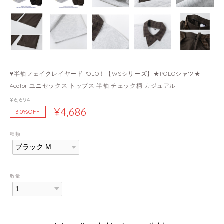
♥半袖フェイクレイヤードPOLO！【WSシリーズ】★POLOシャツ★
4color ユニセックス トップス 半袖 チェック柄 カジュアル
¥6,694
¥4,686
30%OFF
種類
数量