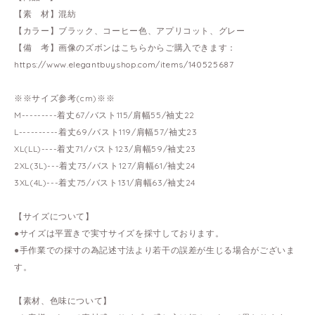
【素 材】混紡
【カラー】ブラック、コーヒー色、アプリコット、グレー
【備 考】画像のズボンはこちらからご購入できます：
https://www.elegantbuyshop.com/items/140525687
※※サイズ参考(cm)※※
M---------着丈67/バスト115/肩幅55/袖丈22
L----------着丈69/バスト119/肩幅57/袖丈23
XL(LL)----着丈71/バスト123/肩幅59/袖丈23
2XL(3L)---着丈73/バスト127/肩幅61/袖丈24
3XL(4L)---着丈75/バスト131/肩幅63/袖丈24
【サイズについて】
●サイズは平置きで実寸サイズを採寸しております。
●手作業での採寸の為記述寸法より若干の誤差が生じる場合がございま
す。
【素材、色味について】