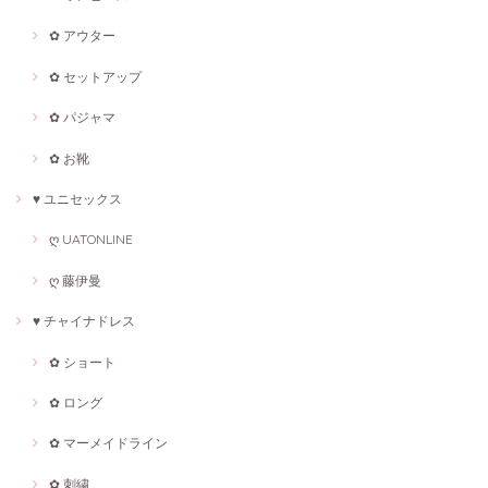
✿ アウター
✿ セットアップ
✿ パジャマ
✿ お靴
♥ ユニセックス
ღ UATONLINE
ღ 藤伊曼
♥ チャイナドレス
✿ ショート
✿ ロング
✿ マーメイドライン
✿ 刺繍