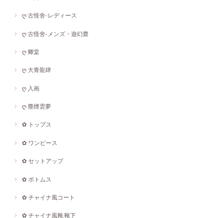
ღ 古怪舍-レディース
ღ 古怪舍-メンズ・遊幻齋
ღ 卿棠
ღ 大青龍肆
ღ 入画
ღ 塵煙雲夢
✿ トップス
✿ ワンピース
✿ セットアップ
✿ ボトムス
✿ チャイナ風コート
✿ チャイナ風靴·靴下