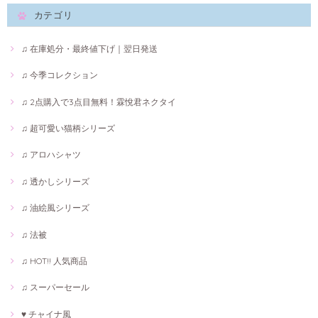
カテゴリ
♫ 在庫処分・最終値下げ｜翌日発送
♫ 今季コレクション
♫ 2点購入で3点目無料！霖悅君ネクタイ
♫ 超可愛い猫柄シリーズ
♫ アロハシャツ
♫ 透かしシリーズ
♫ 油絵風シリーズ
♫ 法被
♫ HOT!! 人気商品
♫ スーパーセール
♥ チャイナ風