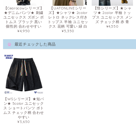
【Cearocowシリーズ】
【UATONLINEシリー
【悟シリーズ】★シャ
★デニムパンツ★ 刺繍
ズ】★シャツ★ 2color
ツ★ 2color 半袖 トッ
ユニセックス ズボン ボ
レトロ ネックレス付き
プス ユニセックス メン
トムス ブラック 黒い
トップス 半袖 ユニセッ
ズ チェック柄 赤 青
個性的 合わせやすい
クス 花柄 可愛い 緑 白
¥4,550
¥4,950
¥5,350
最近チェックした商品
【WSシリーズ】★短パ
ン★ 5color ユニセック
ス ショートパンツ ボト
ムス チェック柄 合わせ
やすい
¥3,650