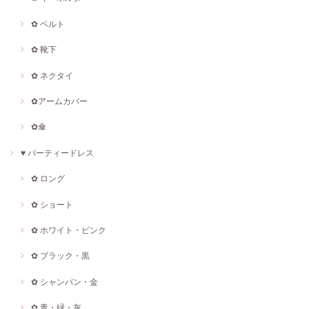
✿ ベルト
✿ 靴下
✿ ネクタイ
✿アームカバー
✿傘
♥ パーティードレス
✿ ロング
✿ ショート
✿ ホワイト・ピンク
✿ ブラック・黒
✿ シャンパン・金
✿ 青・緑・灰