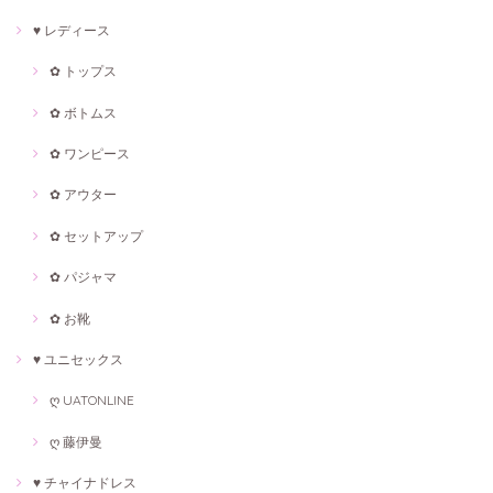
♥ レディース
✿ トップス
✿ ボトムス
✿ ワンピース
✿ アウター
✿ セットアップ
✿ パジャマ
✿ お靴
♥ ユニセックス
ღ UATONLINE
ღ 藤伊曼
♥ チャイナドレス