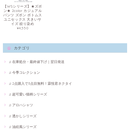
【WSシリーズ】★ズボ
ン★ 2color カジュアル
パンツ ズボン ボトムス
ユニセックス 大きいサ
イズ 絞り染め
¥4,550
カテゴリ
♫ 在庫処分・最終値下げ｜翌日発送
♫ 今季コレクション
♫ 2点購入で3点目無料！霖悅君ネクタイ
♫ 超可愛い猫柄シリーズ
♫ アロハシャツ
♫ 透かしシリーズ
♫ 油絵風シリーズ