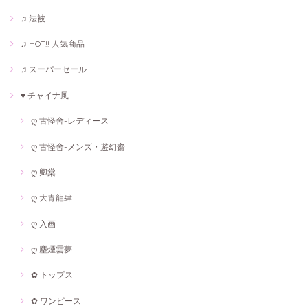
♫ 法被
♫ HOT!! 人気商品
♫ スーパーセール
♥ チャイナ風
ღ 古怪舍-レディース
ღ 古怪舍-メンズ・遊幻齋
ღ 卿棠
ღ 大青龍肆
ღ 入画
ღ 塵煙雲夢
✿ トップス
✿ ワンピース