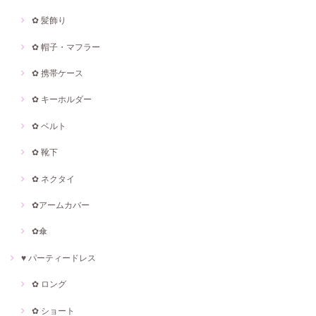
✿ 髪飾り
✿ 帽子・マフラー
✿ 携帯ケース
✿ キーホルダー
✿ ベルト
✿ 靴下
✿ ネクタイ
✿アームカバー
✿傘
♥ パーティードレス
✿ ロング
✿ ショート