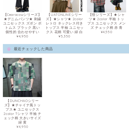
【Cearocowシリーズ】
【UATONLINEシリー
【悟シリーズ】★シャ
★デニムパンツ★ 刺繍
ズ】★シャツ★ 2color
ツ★ 2color 半袖 トッ
ユニセックス ズボン ボ
レトロ ネックレス付き
プス ユニセックス メン
トムス ブラック 黒い
トップス 半袖 ユニセッ
ズ チェック柄 赤 青
個性的 合わせやすい
クス 花柄 可愛い 緑 白
¥4,550
¥4,950
¥5,350
最近チェックした商品
【DUNCHAOシリー
ズ】★チャイナ風トッ
プス★ ユニセックス
2color Tシャツ 半袖 チ
ェック柄 大きいサイズ
緑 黄
¥4,950