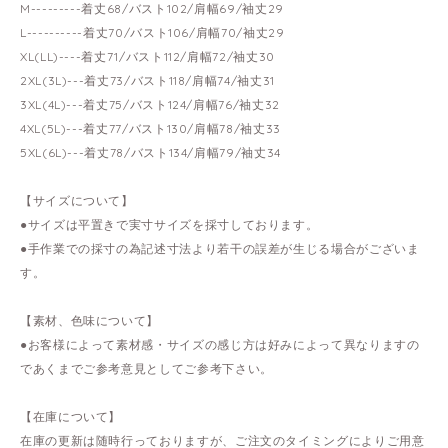
M---------着丈68/バスト102/肩幅69/袖丈29
L----------着丈70/バスト106/肩幅70/袖丈29
XL(LL)----着丈71/バスト112/肩幅72/袖丈30
2XL(3L)---着丈73/バスト118/肩幅74/袖丈31
3XL(4L)---着丈75/バスト124/肩幅76/袖丈32
4XL(5L)---着丈77/バスト130/肩幅78/袖丈33
5XL(6L)---着丈78/バスト134/肩幅79/袖丈34
【サイズについて】
●サイズは平置きで実寸サイズを採寸しております。
●手作業での採寸の為記述寸法より若干の誤差が生じる場合がございま
す。
【素材、色味について】
●お客様によって素材感・サイズの感じ方は好みによって異なりますの
であくまでご参考意見としてご参考下さい。
【在庫について】
在庫の更新は随時行っておりますが、ご注文のタイミングによりご用意