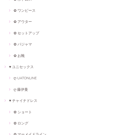
✿ ワンピース
✿ アウター
✿ セットアップ
✿ パジャマ
✿ お靴
♥ ユニセックス
ღ UATONLINE
ღ 藤伊曼
♥ チャイナドレス
✿ ショート
✿ ロング
✿ マーメイドライン