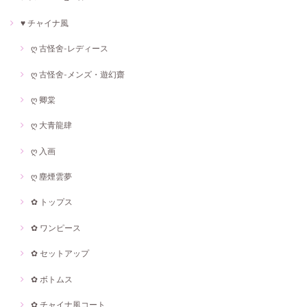
♥ チャイナ風
ღ 古怪舍-レディース
ღ 古怪舍-メンズ・遊幻齋
ღ 卿棠
ღ 大青龍肆
ღ 入画
ღ 塵煙雲夢
✿ トップス
✿ ワンピース
✿ セットアップ
✿ ボトムス
✿ チャイナ風コート