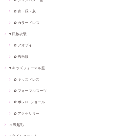
✿ 青・緑・灰
✿ カラードレス
♥ 民族衣装
✿ アオザイ
✿ 秀禾服
♥ キッズフォーマル服
✿ キッズドレス
✿ フォーマルスーツ
✿ ボレロ･ショール
✿ アクセサリー
♫ 裏起毛
♠ タイムセール！