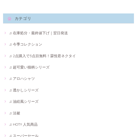
カテゴリ
♫ 在庫処分・最終値下げ｜翌日発送
♫ 今季コレクション
♫ 2点購入で3点目無料！霖悅君ネクタイ
♫ 超可愛い猫柄シリーズ
♫ アロハシャツ
♫ 透かしシリーズ
♫ 油絵風シリーズ
♫ 法被
♫ HOT!! 人気商品
♫ スーパーセール