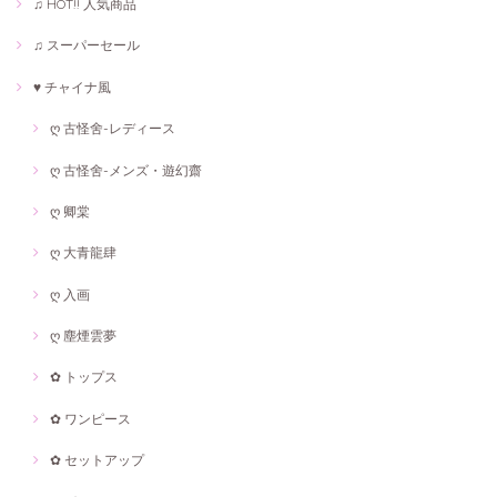
♫ HOT!! 人気商品
♫ スーパーセール
♥ チャイナ風
ღ 古怪舍-レディース
ღ 古怪舍-メンズ・遊幻齋
ღ 卿棠
ღ 大青龍肆
ღ 入画
ღ 塵煙雲夢
✿ トップス
✿ ワンピース
✿ セットアップ