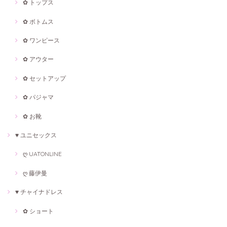
✿ トップス
✿ ボトムス
✿ ワンピース
✿ アウター
✿ セットアップ
✿ パジャマ
✿ お靴
♥ ユニセックス
ღ UATONLINE
ღ 藤伊曼
♥ チャイナドレス
✿ ショート