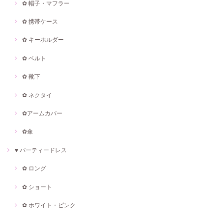
✿ 帽子・マフラー
✿ 携帯ケース
✿ キーホルダー
✿ ベルト
✿ 靴下
✿ ネクタイ
✿アームカバー
✿傘
♥ パーティードレス
✿ ロング
✿ ショート
✿ ホワイト・ピンク