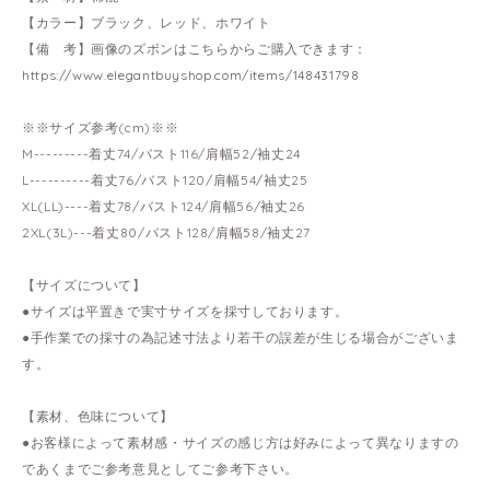
【カラー】ブラック、レッド、ホワイト
【備 考】画像のズボンはこちらからご購入できます：
https://www.elegantbuyshop.com/items/148431798
※※サイズ参考(cm)※※
M---------着丈74/バスト116/肩幅52/袖丈24
L----------着丈76/バスト120/肩幅54/袖丈25
XL(LL)----着丈78/バスト124/肩幅56/袖丈26
2XL(3L)---着丈80/バスト128/肩幅58/袖丈27
【サイズについて】
●サイズは平置きで実寸サイズを採寸しております。
●手作業での採寸の為記述寸法より若干の誤差が生じる場合がございま
す。
【素材、色味について】
●お客様によって素材感・サイズの感じ方は好みによって異なりますの
であくまでご参考意見としてご参考下さい。