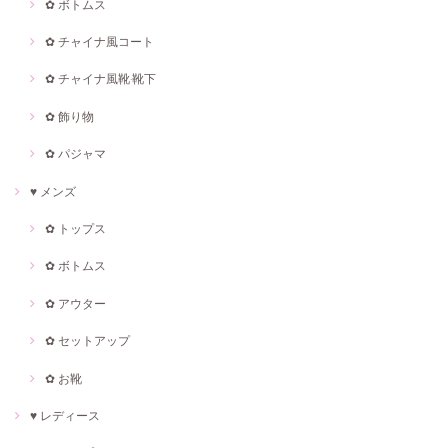
✿ ボトムス
✿ チャイナ風コート
✿ チャイナ風靴·靴下
✿ 飾り物
✿ パジャマ
♥ メンズ
✿ トップス
✿ ボトムス
✿ アウター
✿ セットアップ
✿ お靴
♥ レディース