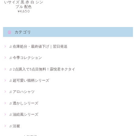
いサイズ 黒 赤 白 シン
プル 配色
¥4,650
カテゴリ
♫ 在庫処分・最終値下げ｜翌日発送
♫ 今季コレクション
♫ 2点購入で3点目無料！霖悅君ネクタイ
♫ 超可愛い猫柄シリーズ
♫ アロハシャツ
♫ 透かしシリーズ
♫ 油絵風シリーズ
♫ 法被