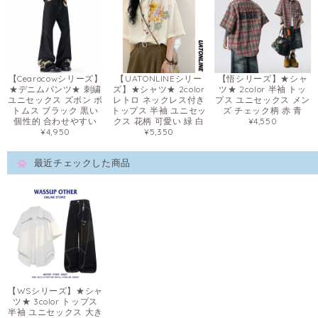
【Cearocowシリーズ】
【UATONLINEシリー
【悟シリーズ】★シャ
★デニムパンツ★ 刺繍
ズ】★シャツ★ 2color
ツ★ 2color 半袖 トッ
ユニセックス ズボン ボ
レトロ ネックレス付き
プス ユニセックス メン
トムス ブラック 黒い
トップス 半袖 ユニセッ
ズ チェック柄 赤 青
個性的 合わせやすい
クス 花柄 可愛い 緑 白
¥4,550
¥4,950
¥5,350
最近チェックした商品
【WSシリーズ】★シャ
ツ★ 3color トップス
半袖 ユニセックス 大き