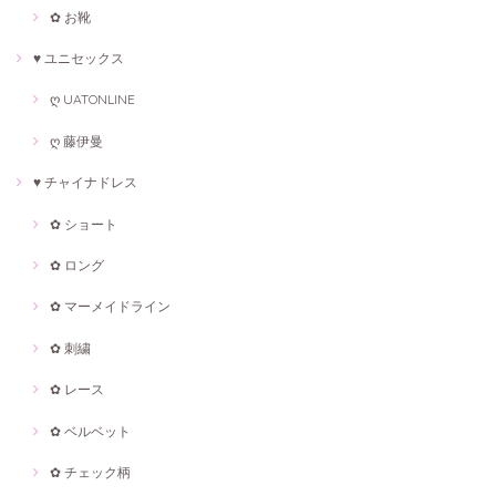
✿ お靴
♥ ユニセックス
ღ UATONLINE
ღ 藤伊曼
♥ チャイナドレス
✿ ショート
✿ ロング
✿ マーメイドライン
✿ 刺繍
✿ レース
✿ ベルベット
✿ チェック柄