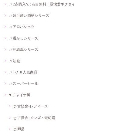
♫ 2点購入で3点目無料！霖悅君ネクタイ
♫ 超可愛い猫柄シリーズ
♫ アロハシャツ
♫ 透かしシリーズ
♫ 油絵風シリーズ
♫ 法被
♫ HOT!! 人気商品
♫ スーパーセール
♥ チャイナ風
ღ 古怪舍-レディース
ღ 古怪舍-メンズ・遊幻齋
ღ 卿棠