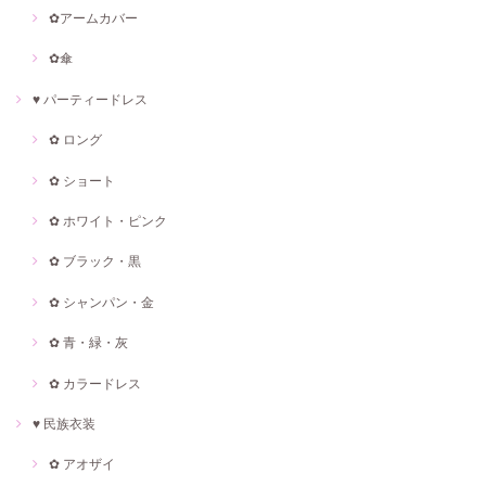
✿アームカバー
✿傘
♥ パーティードレス
✿ ロング
✿ ショート
✿ ホワイト・ピンク
✿ ブラック・黒
✿ シャンパン・金
✿ 青・緑・灰
✿ カラードレス
♥ 民族衣装
✿ アオザイ