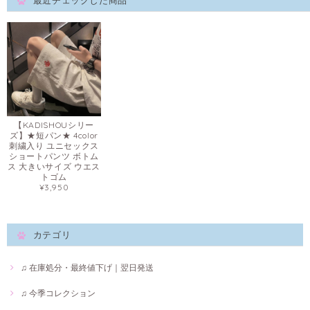
最近チェックした商品
【KADISHOUシリー
ズ】★短パン★ 4color
刺繍入り ユニセックス
ショートパンツ ボトム
ス 大きいサイズ ウエス
トゴム
¥3,950
カテゴリ
♫ 在庫処分・最終値下げ｜翌日発送
♫ 今季コレクション