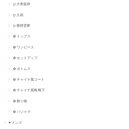
ღ 大青龍肆
ღ 入画
ღ 塵煙雲夢
✿ トップス
✿ ワンピース
✿ セットアップ
✿ ボトムス
✿ チャイナ風コート
✿ チャイナ風靴·靴下
✿ 飾り物
✿ パジャマ
♥ メンズ