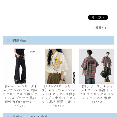
通報する
関連商品
【Cearocowシリーズ】
【UATONLINEシリー
【悟シリーズ】★シャ
★デニムパンツ★ 刺繍
ズ】★シャツ★ 2color
ツ★ 2color 半袖 トッ
ユニセックス ズボン ボ
レトロ ネックレス付き
プス ユニセックス メン
トムス ブラック 黒い
トップス 半袖 ユニセッ
ズ チェック柄 赤 青
個性的 合わせやすい
クス 花柄 可愛い 緑 白
¥4,550
¥4,950
¥5,350