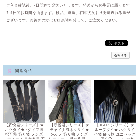
ご入金確認後、7日間程で発送いたします。発送からお手元に届くまで
3-5日間お時間を頂きます。検品、運送、在庫状況より発送遅れる事が
ございます。お急ぎの方はぜひ余裕を持って、ご注文ください。
通報する
関連商品
【霖悅君シリーズ】★
【霖悅君シリーズ】★
【TGOZIシリーズ】★
ネクタイ★ 4タイプ選
チャイナ風ネクタイ★
ループタイ★ ネクタイ
択可能 飾り物 メンズ
5color 飾り物 メンズ
小物 飾り物 ユニセック
レディース 男女兼用 花
レディース 男女兼用 レ
ス 個性的 レトロ 合わ