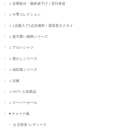
♫ 在庫処分・最終値下げ｜翌日発送
♫ 今季コレクション
♫ 2点購入で3点目無料！霖悅君ネクタイ
♫ 超可愛い猫柄シリーズ
♫ アロハシャツ
♫ 透かしシリーズ
♫ 油絵風シリーズ
♫ 法被
♫ HOT!! 人気商品
♫ スーパーセール
♥ チャイナ風
ღ 古怪舍-レディース