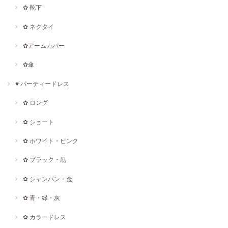
✿ 靴下
✿ ネクタイ
✿アームカバー
✿傘
♥ パーティードレス
✿ ロング
✿ ショート
✿ ホワイト・ピンク
✿ ブラック・黒
✿ シャンパン・金
✿ 青・緑・灰
✿ カラードレス