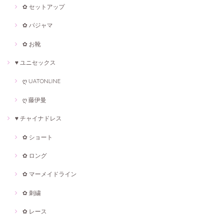
✿ セットアップ
✿ パジャマ
✿ お靴
♥ ユニセックス
ღ UATONLINE
ღ 藤伊曼
♥ チャイナドレス
✿ ショート
✿ ロング
✿ マーメイドライン
✿ 刺繍
✿ レース