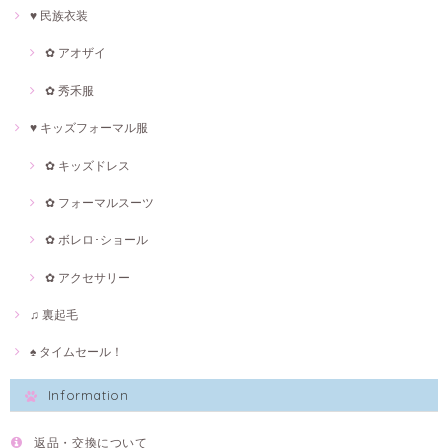
♥ 民族衣装
✿ アオザイ
✿ 秀禾服
♥ キッズフォーマル服
✿ キッズドレス
✿ フォーマルスーツ
✿ ボレロ･ショール
✿ アクセサリー
♫ 裏起毛
♠ タイムセール！
Information
返品・交換について