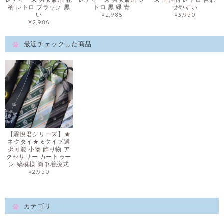
柄 レトロ ブラック 黒
トロ 黒 緑 青
せやすい
い
¥2,986
¥3,950
¥2,986
最近チェックした商品
【霖悅君シリーズ】★
ネクタイ★ 6タイプ選
択可能 小物 飾り物 ア
クセサリー カートゥー
ン 縞模様 簡単着脱式
¥2,950
カテゴリ