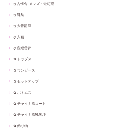
ღ 古怪舍-メンズ・遊幻齋
ღ 卿棠
ღ 大青龍肆
ღ 入画
ღ 塵煙雲夢
✿ トップス
✿ ワンピース
✿ セットアップ
✿ ボトムス
✿ チャイナ風コート
✿ チャイナ風靴·靴下
✿ 飾り物