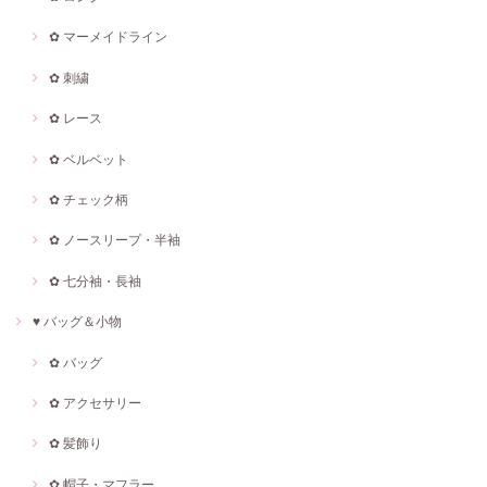
✿ マーメイドライン
✿ 刺繍
✿ レース
✿ ベルベット
✿ チェック柄
✿ ノースリープ・半袖
✿ 七分袖・長袖
♥ バッグ＆小物
✿ バッグ
✿ アクセサリー
✿ 髪飾り
✿ 帽子・マフラー