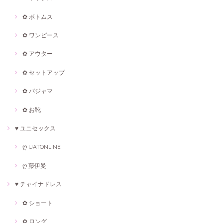
✿ ボトムス
✿ ワンピース
✿ アウター
✿ セットアップ
✿ パジャマ
✿ お靴
♥ ユニセックス
ღ UATONLINE
ღ 藤伊曼
♥ チャイナドレス
✿ ショート
✿ ロング