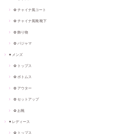
✿ チャイナ風コート
✿ チャイナ風靴·靴下
✿ 飾り物
✿ パジャマ
♥ メンズ
✿ トップス
✿ ボトムス
✿ アウター
✿ セットアップ
✿ お靴
♥ レディース
✿ トップス