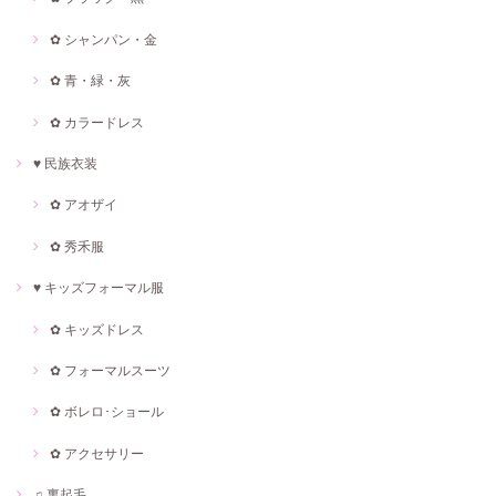
✿ シャンパン・金
✿ 青・緑・灰
✿ カラードレス
♥ 民族衣装
✿ アオザイ
✿ 秀禾服
♥ キッズフォーマル服
✿ キッズドレス
✿ フォーマルスーツ
✿ ボレロ･ショール
✿ アクセサリー
♫ 裏起毛