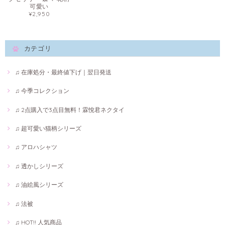
可愛い
¥2,950
カテゴリ
♫ 在庫処分・最終値下げ｜翌日発送
♫ 今季コレクション
♫ 2点購入で3点目無料！霖悅君ネクタイ
♫ 超可愛い猫柄シリーズ
♫ アロハシャツ
♫ 透かしシリーズ
♫ 油絵風シリーズ
♫ 法被
♫ HOT!! 人気商品