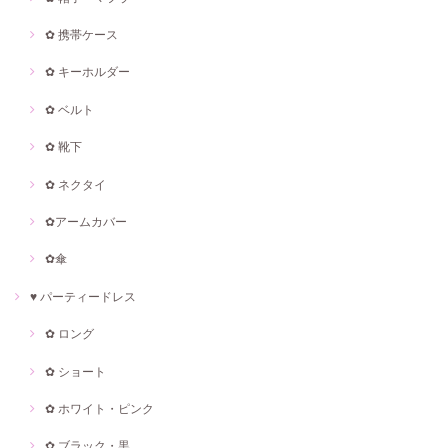
✿ 携帯ケース
✿ キーホルダー
✿ ベルト
✿ 靴下
✿ ネクタイ
✿アームカバー
✿傘
♥ パーティードレス
✿ ロング
✿ ショート
✿ ホワイト・ピンク
✿ ブラック・黒