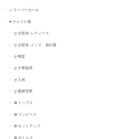
♫ スーパーセール
♥ チャイナ風
ღ 古怪舍-レディース
ღ 古怪舍-メンズ・遊幻齋
ღ 卿棠
ღ 大青龍肆
ღ 入画
ღ 塵煙雲夢
✿ トップス
✿ ワンピース
✿ セットアップ
✿ ボトムス