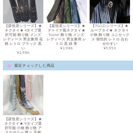
【霖悅君シリーズ】★
【霖悅君シリーズ】★
【TGOZIシリーズ】★
ネクタイ★ 4タイプ選
チャイナ風ネクタイ★
ループタイ★ ネクタイ
択可能 飾り物 メンズ
5color 飾り物 メンズ
小物 飾り物 ユニセック
レディース 男女兼用 花
レディース 男女兼用 レ
ス 個性的 レトロ 合わ
柄 レトロ ブラック 黒
トロ 黒 緑 青
せやすい
い
¥2,986
¥3,950
¥2,986
最近チェックした商品
【霖悅君シリーズ】★
ネクタイ★ 9タイプ選
択可能 小物 飾り物 ア
クセサリー 蝶々 花柄