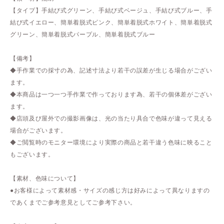
【タイプ】手結び式グリーン、手結び式ベージュ、手結び式ブルー、手
結び式イエロー、簡単着脱式ピンク、簡単着脱式ホワイト、簡単着脱式
グリーン、簡単着脱式パープル、簡単着脱式ブルー
【備考】
◆手作業での採寸の為、記述寸法より若干の誤差が生じる場合がござい
ます。
◆本商品は一つ一つ手作業で作っております為、若干の個体差がござい
ます。
◆店頭及び屋外での撮影画像は、光の当たり具合で色味が違って見える
場合がございます。
◆ご閲覧時のモニター環境により実際の商品と若干違う色味に映ること
もございます。
【素材、色味について】
●お客様によって素材感・サイズの感じ方は好みによって異なりますの
であくまでご参考意見としてご参考下さい。